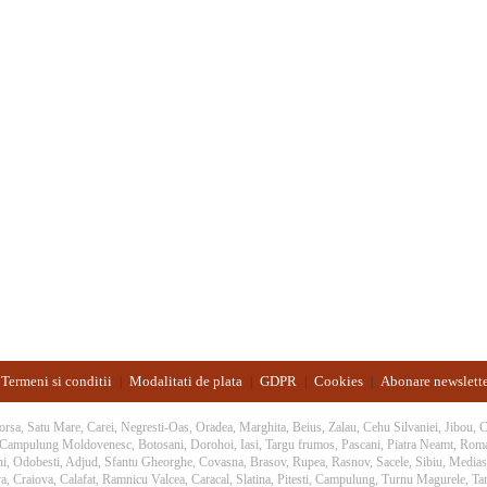
Termeni si conditii
Modalitati de plata
GDPR
Cookies
Abonare newslett
|
|
|
|
 Borsa, Satu Mare, Carei, Negresti-Oas, Oradea, Marghita, Beius, Zalau, Cehu Silvaniei, Jibou,
, Campulung Moldovenesc, Botosani, Dorohoi, Iasi, Targu frumos, Pascani, Piatra Neamt, Rom
ani, Odobesti, Adjud, Sfantu Gheorghe, Covasna, Brasov, Rupea, Rasnov, Sacele, Sibiu, Medias,
a, Craiova, Calafat, Ramnicu Valcea, Caracal, Slatina, Pitesti, Campulung, Turnu Magurele, Targ