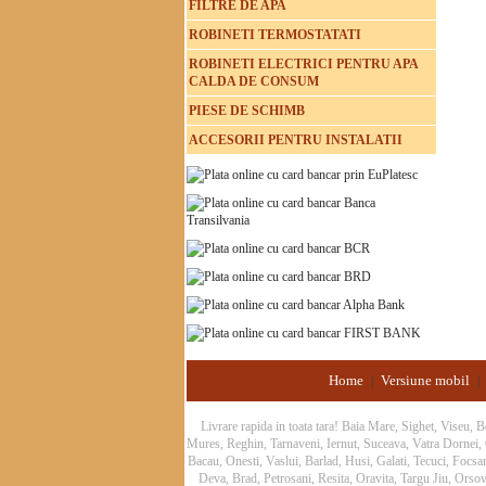
FILTRE DE APA
ROBINETI TERMOSTATATI
ROBINETI ELECTRICI PENTRU APA
CALDA DE CONSUM
PIESE DE SCHIMB
ACCESORII PENTRU INSTALATII
Home
Versiune mobil
|
|
Livrare rapida in toata tara! Baia Mare, Sighet, Viseu,
Mures, Reghin, Tarnaveni, Iernut, Suceava, Vatra Dornei
Bacau, Onesti, Vaslui, Barlad, Husi, Galati, Tecuci, Focs
Deva, Brad, Petrosani, Resita, Oravita, Targu Jiu, Orsov