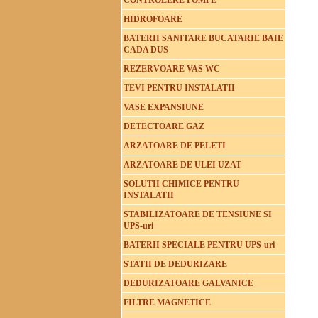
CONTROLERE POMPE
HIDROFOARE
BATERII SANITARE BUCATARIE BAIE
CADA DUS
REZERVOARE VAS WC
TEVI PENTRU INSTALATII
VASE EXPANSIUNE
DETECTOARE GAZ
ARZATOARE DE PELETI
ARZATOARE DE ULEI UZAT
SOLUTII CHIMICE PENTRU
INSTALATII
STABILIZATOARE DE TENSIUNE SI
UPS-uri
BATERII SPECIALE PENTRU UPS-uri
STATII DE DEDURIZARE
DEDURIZATOARE GALVANICE
FILTRE MAGNETICE