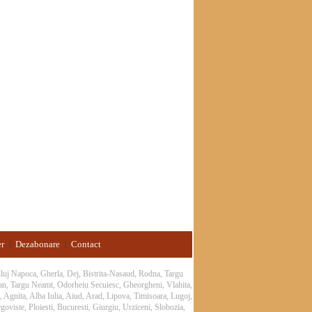
er
Dezabonare
Contact
|
|
 Cluj Napoca, Gherla, Dej, Bistrita-Nasaud, Rodna, Targu
an, Targu Neamt, Odorheiu Secuiesc, Gheorgheni, Vlahita,
 Agnita, Alba Iulia, Aiud, Arad, Lipova, Timisoara, Lugoj,
oviste, Ploiesti, Bucuresti, Giurgiu, Urziceni, Slobozia,