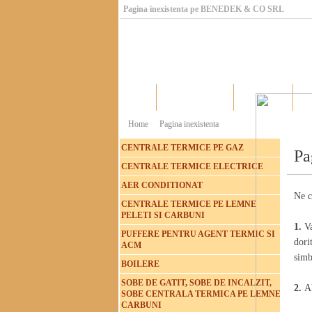
Pagina inexistenta pe BENEDEK & CO SRL
Home
Catalog produse
Producatori
Home
Pagina inexistenta
CENTRALE TERMICE PE GAZ
Pa
CENTRALE TERMICE ELECTRICE
AER CONDITIONAT
Ne c
CENTRALE TERMICE PE LEMNE
PELETI SI CARBUNI
1.
V
PUFFERE PENTRU AGENT TERMIC SI
dori
ACM
simb
BOILERE
SOBE DE GATIT, SOBE DE INCALZIT,
2.
A
SOBE CENTRALA TERMICA PE LEMNE
CARBUNI