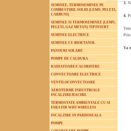
3.
S
SEMINEE, TERMOSEMINEE PE
COMBUSTIBIL SOLID (LEMN, PELETI,
CARBUNI)
4.
Pu
SEMINEE SI TERMOSEMINEE (LEMN,
PELETI, GAZ METAN) TIP INSERT
Tele
SEMINEE ELECTRICE
Prin
SEMINEE CU BIOETANOL
Va 
PANOURI SOLARE
POMPE DE CALDURA
RADIATOARE/CALORIFERE
CONVECTOARE ELECTRICE
VENTILOCONVECTOARE
AEROTERME INDUSTRIALE
INCALZIRE/RACIRE
TERMOSTATE AMBIENTALE CU SI
FARA FIR WIFI WIRELESS
INCALZIRE IN PARDOSEALA
POMPE