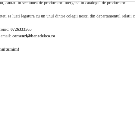
au, cautati in sectiunea de producatori mergand in
catalogul de producatori
teti sa luati legatura cu un unul dintre colegii nostri din departamentul relatii cu
fonic:
0726333565
 email:
comenzi@benedekco.ro
multumim!