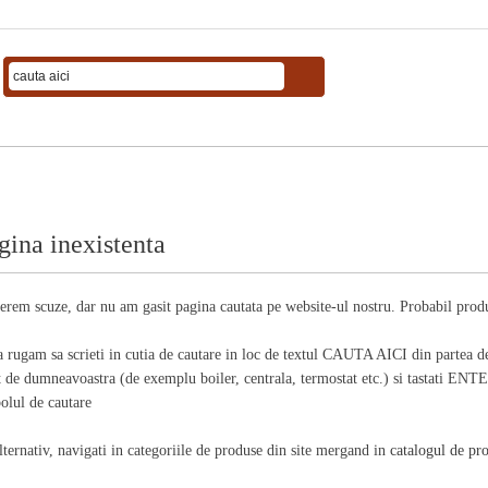
gina inexistenta
erem scuze, dar nu am gasit pagina cautata pe website-ul nostru. Probabil produs
a rugam sa scrieti in cutia de cautare in loc de textul CAUTA AICI din partea d
t de dumneavoastra (de exemplu boiler, centrala, termostat etc.) si tastati ENTER
olul de cautare
lternativ, navigati in categoriile de produse din site mergand in
catalogul de pr