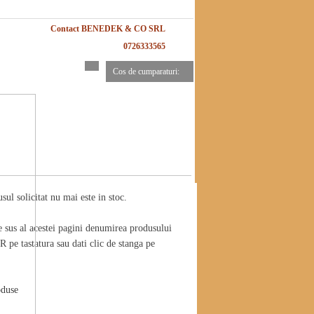
Contact BENEDEK & CO SRL
0726333565
Cos de cumparaturi:
ul solicitat nu mai este in stoc.
e sus al acestei pagini denumirea produsului
 pe tastatura sau dati clic de stanga pe
oduse