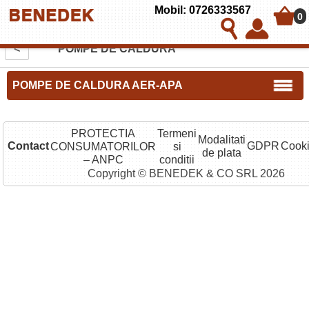
Mobil: 0726333567
0
<
POMPE DE CALDURA
POMPE DE CALDURA AER-APA
PROTECTIA
Termeni
Modalitati
Contact
GDPR
Cook
CONSUMATORILOR
si
de plata
– ANPC
conditii
Copyright © BENEDEK & CO SRL 2026