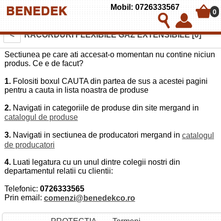
Mobil: 0726333567
0
<
RACORDURI FLEXIBILE GAZ EXTENSIBILE [0]
Sectiunea pe care ati accesat-o momentan nu contine niciun
produs. Ce e de facut?
1.
Folositi boxul CAUTA din partea de sus a acestei pagini
pentru a cauta in lista noastra de produse
2.
Navigati in categoriile de produse din site mergand in
catalogul de produse
3.
Navigati in sectiunea de producatori mergand in
catalogul
de producatori
4.
Luati legatura cu un unul dintre colegii nostri din
departamentul relatii cu clientii:
Telefonic:
0726333565
Prin email:
comenzi@benedekco.ro