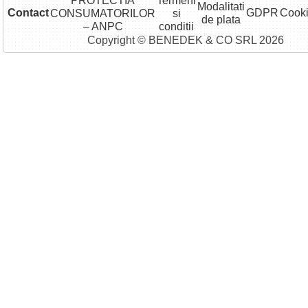
PROTECTIA
Termeni
Modalitati
Contact
GDPR
Cook
CONSUMATORILOR
si
de plata
– ANPC
conditii
Copyright © BENEDEK & CO SRL 2026