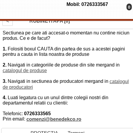
Mobil: 0726333567
0
<
ROBINETI APA [0]
Sectiunea pe care ati accesat-o momentan nu contine niciun
produs. Ce e de facut?
1.
Folositi boxul CAUTA din partea de sus a acestei pagini
pentru a cauta in lista noastra de produse
2.
Navigati in categoriile de produse din site mergand in
catalogul de produse
3.
Navigati in sectiunea de producatori mergand in
catalogul
de producatori
4.
Luati legatura cu un unul dintre colegii nostri din
departamentul relatii cu clientii:
Telefonic:
0726333565
Prin email:
comenzi@benedekco.ro