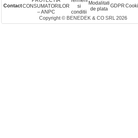
PROTECTIA
Termeni
Modalitati
Contact
GDPR
Cook
CONSUMATORILOR
si
de plata
– ANPC
conditii
Copyright © BENEDEK & CO SRL 2026