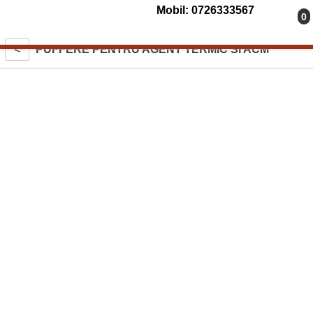
Mobil: 0726333567
0
<
PUFFERE PENTRU AGENT TERMIC SI ACM
PUFFERE FARA SERPENTINA
PUFFERE CU O SERPENTINA
PUFFERE CU DOUA SERPENTINE
REZERVOARE DE ACUMULARE COMBINATE
(PUFFERE) TANK-IN-TANK INCALZIRE SI
PREPARARE ACM
PUFERE COMBI CU PREPARARE APA CALDA IN
REGIM INSTANT
PUFFERE PENTRU POMPE DE CALDURA