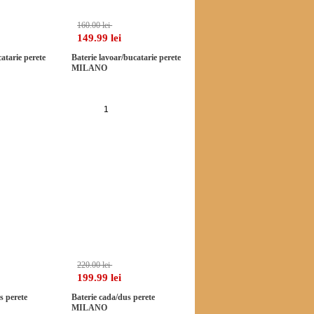
160.00 lei
149.99 lei
atarie perete
Baterie lavoar/bucatarie perete
MILANO
a in cos
Adauga in cos
-9%
-9%
220.00 lei
199.99 lei
s perete
Baterie cada/dus perete
MILANO