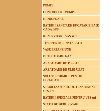
POMPE
CONTROLERE POMPE
HIDROFOARE
BATERII SANITARE BUCATARIE BAIE
CADA DUS
REZERVOARE VAS WC
TEVI PENTRU INSTALATII
VASE EXPANSIUNE
DETECTOARE GAZ
ARZATOARE DE PELETI
ARZATOARE DE ULEI UZAT
SOLUTII CHIMICE PENTRU
INSTALATII
STABILIZATOARE DE TENSIUNE SI
UPS-uri
BATERII SPECIALE PENTRU UPS-uri
STATII DE DEDURIZARE