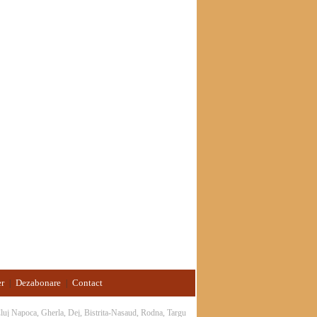
er
Dezabonare
Contact
|
|
 Cluj Napoca, Gherla, Dej, Bistrita-Nasaud, Rodna, Targu