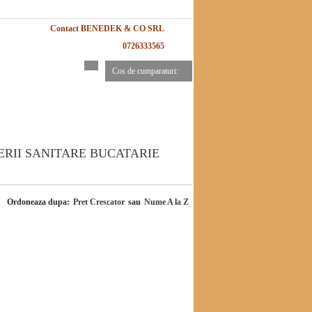
Contact BENEDEK & CO SRL
0726333565
Cos de cumparaturi:
ERII SANITARE BUCATARIE
Ordoneaza dupa:
Pret Crescator
sau
Nume A la Z
-6%
-6%