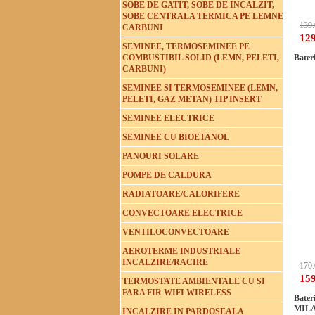
SOBE DE GATIT, SOBE DE INCALZIT,
SOBE CENTRALA TERMICA PE LEMNE
139.
CARBUNI
129
SEMINEE, TERMOSEMINEE PE
COMBUSTIBIL SOLID (LEMN, PELETI,
Bater
CARBUNI)
SEMINEE SI TERMOSEMINEE (LEMN,
PELETI, GAZ METAN) TIP INSERT
SEMINEE ELECTRICE
SEMINEE CU BIOETANOL
PANOURI SOLARE
POMPE DE CALDURA
RADIATOARE/CALORIFERE
CONVECTOARE ELECTRICE
VENTILOCONVECTOARE
AEROTERME INDUSTRIALE
INCALZIRE/RACIRE
170.
159
TERMOSTATE AMBIENTALE CU SI
FARA FIR WIFI WIRELESS
Bater
MIL
INCALZIRE IN PARDOSEALA