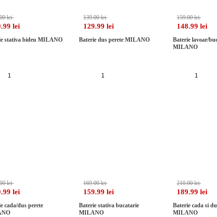
00 lei
139.00 lei
159.00 lei
.99 lei
129.99 lei
148.99 lei
ie stativa bideu MILANO
Baterie dus perete MILANO
Baterie lavoar/buc
MILANO
Adauga in cos
Adauga in cos
Adaug
-5%
-5%
00 lei
169.00 lei
210.00 lei
.99 lei
159.99 lei
189.99 lei
ie cada/dus perete
Baterie stativa bucatarie
Baterie cada si du
ANO
MILANO
MILANO