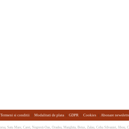
Termeni si conditii
Modalitati de plata
GDPR
Cookies
Abonare newslett
|
|
|
|
 Borsa, Satu Mare, Carei, Negresti-Oas, Oradea, Marghita, Beius, Zalau, Cehu Silvaniei, Jibou,