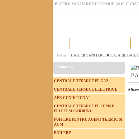
BATERII SANITARE BUCATARIE BAIE CADA 
Home
Catalog produse
Producatori
Home
BATERII SANITARE BUCATARIE BAIE
Producator
BA
CENTRALE TERMICE PE GAZ
CENTRALE TERMICE ELECTRICE
Afisare
AER CONDITIONAT
CENTRALE TERMICE PE LEMNE
PELETI SI CARBUNI
PUFFERE PENTRU AGENT TERMIC SI
ACM
BOILERE