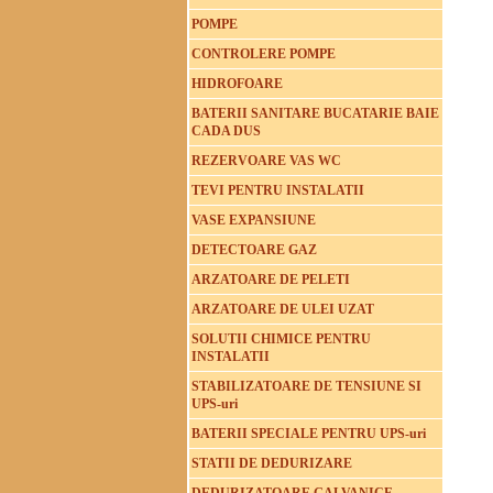
POMPE
CONTROLERE POMPE
HIDROFOARE
BATERII SANITARE BUCATARIE BAIE
CADA DUS
REZERVOARE VAS WC
TEVI PENTRU INSTALATII
VASE EXPANSIUNE
DETECTOARE GAZ
ARZATOARE DE PELETI
ARZATOARE DE ULEI UZAT
SOLUTII CHIMICE PENTRU
INSTALATII
STABILIZATOARE DE TENSIUNE SI
UPS-uri
BATERII SPECIALE PENTRU UPS-uri
STATII DE DEDURIZARE