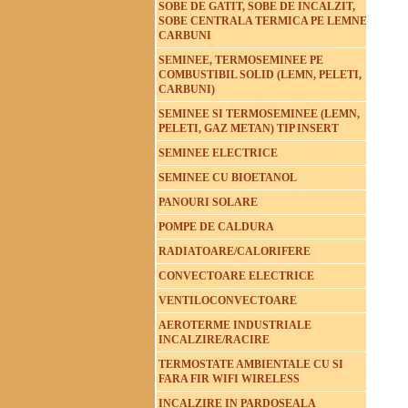
SOBE DE GATIT, SOBE DE INCALZIT,
SOBE CENTRALA TERMICA PE LEMNE
CARBUNI
SEMINEE, TERMOSEMINEE PE
COMBUSTIBIL SOLID (LEMN, PELETI,
CARBUNI)
SEMINEE SI TERMOSEMINEE (LEMN,
PELETI, GAZ METAN) TIP INSERT
SEMINEE ELECTRICE
SEMINEE CU BIOETANOL
PANOURI SOLARE
POMPE DE CALDURA
RADIATOARE/CALORIFERE
CONVECTOARE ELECTRICE
VENTILOCONVECTOARE
AEROTERME INDUSTRIALE
INCALZIRE/RACIRE
TERMOSTATE AMBIENTALE CU SI
FARA FIR WIFI WIRELESS
INCALZIRE IN PARDOSEALA