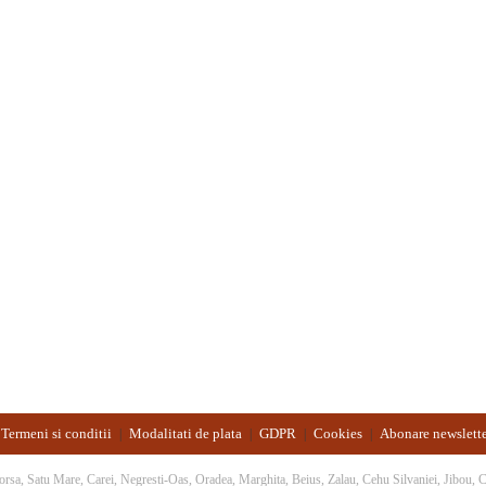
Termeni si conditii
Modalitati de plata
GDPR
Cookies
Abonare newslett
|
|
|
|
 Borsa, Satu Mare, Carei, Negresti-Oas, Oradea, Marghita, Beius, Zalau, Cehu Silvaniei, Jibou,