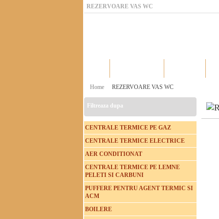
REZERVOARE VAS WC
Home
Catalog produse
Producatori
Home
REZERVOARE VAS WC
Filtreaza dupa
CENTRALE TERMICE PE GAZ
CENTRALE TERMICE ELECTRICE
AER CONDITIONAT
CENTRALE TERMICE PE LEMNE
PELETI SI CARBUNI
PUFFERE PENTRU AGENT TERMIC SI
ACM
BOILERE