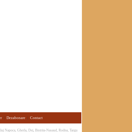
er
Dezabonare
Contact
|
|
 Cluj Napoca, Gherla, Dej, Bistrita-Nasaud, Rodna, Targu