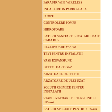
FARA FIR WIFI WIRELESS
INCALZIRE IN PARDOSEALA
POMPE
CONTROLERE POMPE
HIDROFOARE
BATERII SANITARE BUCATARIE BAIE
CADA DUS
REZERVOARE VAS WC
TEVI PENTRU INSTALATII
VASE EXPANSIUNE
DETECTOARE GAZ
ARZATOARE DE PELETI
ARZATOARE DE ULEI UZAT
SOLUTII CHIMICE PENTRU
INSTALATII
STABILIZATOARE DE TENSIUNE SI
UPS-uri
BATERII SPECIALE PENTRU UPS-uri