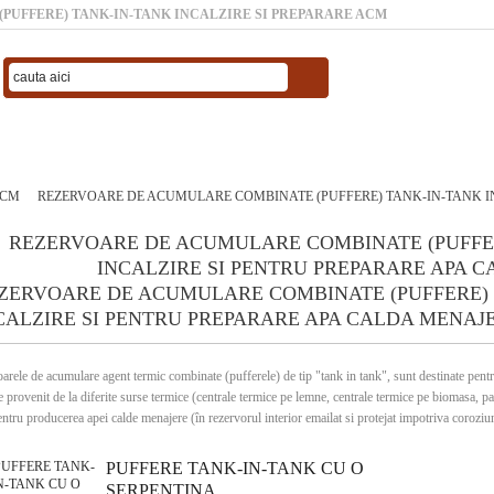
UFFERE) TANK-IN-TANK INCALZIRE SI PREPARARE ACM
ACM
REZERVOARE DE ACUMULARE COMBINATE (PUFFERE) TANK-IN-TANK I
ZERVOARE DE ACUMULARE COMBINATE (PUFFERE) 
CALZIRE SI PENTRU PREPARARE APA CALDA MENAJ
arele de acumulare agent termic combinate (pufferele) de tip "tank in tank", sunt destinate pentr
re provenit de la diferite surse termice (centrale termice pe lemne, centrale termice pe biomasa, p
pentru producerea apei calde menajere (în rezervorul interior emailat si protejat impotriva coroziun
PUFFERE TANK-IN-TANK CU O
SERPENTINA