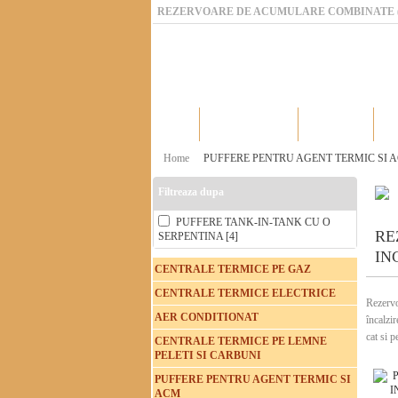
REZERVOARE DE ACUMULARE COMBINATE (P
Home
Catalog produse
Producatori
Home
PUFFERE PENTRU AGENT TERMIC SI 
Filtreaza dupa
PUFFERE TANK-IN-TANK CU O
RE
SERPENTINA [4]
IN
CENTRALE TERMICE PE GAZ
CENTRALE TERMICE ELECTRICE
Rezervo
AER CONDITIONAT
încalzi
cat si 
CENTRALE TERMICE PE LEMNE
PELETI SI CARBUNI
PUFFERE PENTRU AGENT TERMIC SI
ACM