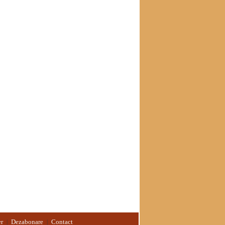
er
Dezabonare
Contact
|
|