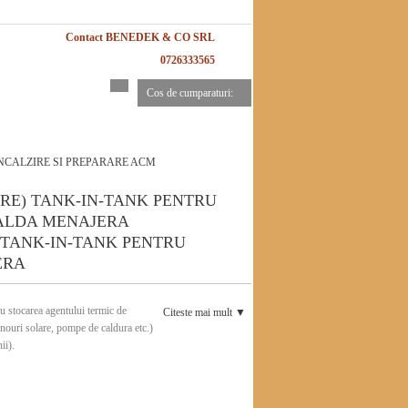
Contact BENEDEK & CO SRL
0726333565
Cos de cumparaturi:
NCALZIRE SI PREPARARE ACM
TANK-IN-TANK PENTRU
ERA
u stocarea agentului termic de
Citeste mai mult ▼
anouri solare, pompe de caldura etc.)
ii).