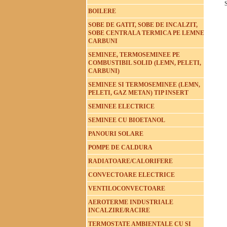
BOILERE
SOBE DE GATIT, SOBE DE INCALZIT,
SOBE CENTRALA TERMICA PE LEMNE
CARBUNI
SEMINEE, TERMOSEMINEE PE
COMBUSTIBIL SOLID (LEMN, PELETI,
CARBUNI)
SEMINEE SI TERMOSEMINEE (LEMN,
PELETI, GAZ METAN) TIP INSERT
SEMINEE ELECTRICE
SEMINEE CU BIOETANOL
PANOURI SOLARE
POMPE DE CALDURA
RADIATOARE/CALORIFERE
CONVECTOARE ELECTRICE
VENTILOCONVECTOARE
AEROTERME INDUSTRIALE
INCALZIRE/RACIRE
TERMOSTATE AMBIENTALE CU SI