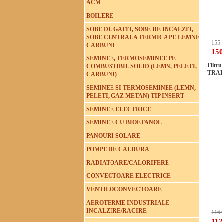
ACM
BOILERE
SOBE DE GATIT, SOBE DE INCALZIT,
SOBE CENTRALA TERMICA PE LEMNE
155.
CARBUNI
150
SEMINEE, TERMOSEMINEE PE
Filtru
COMBUSTIBIL SOLID (LEMN, PELETI,
TRAP
CARBUNI)
SEMINEE SI TERMOSEMINEE (LEMN,
PELETI, GAZ METAN) TIP INSERT
SEMINEE ELECTRICE
SEMINEE CU BIOETANOL
PANOURI SOLARE
POMPE DE CALDURA
RADIATOARE/CALORIFERE
CONVECTOARE ELECTRICE
VENTILOCONVECTOARE
AEROTERME INDUSTRIALE
INCALZIRE/RACIRE
1164
112