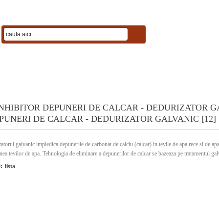
PUNERI DE CALCAR - DEDURIZATOR GALVANIC [12]
atorul galvanic impiedica depunerile de carbonat de calciu (calcar) in tevile de apa rece si de ap
nea tevilor de apa. Tehnologia de eliminare a depunerilor de calcar se bazeaza pe tratamentul galv
ea structurii cristaline a carbonatului de calciu dizolvat in apa, din calcit in aragonit. Aragonitul
:
lista
e, sau din material plastic si este eliminat din conductele de apa rece si calda fara a lasa urme s
a si are o durata de viata estimata de 8 - 10 ani.
-3%
-9%