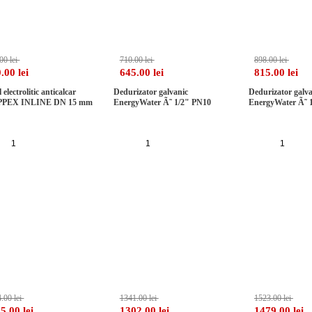
00 lei
710.00 lei
898.00 lei
.00 lei
645.00 lei
815.00 lei
l electrolitic anticalcar
Dedurizator galvanic
Dedurizator galva
PEX INLINE DN 15 mm
EnergyWater Ã˜ 1/2" PN10
EnergyWater Ã˜ 
Adauga in cos
Adauga in cos
Adaug
-3%
-2%
.00 lei
1341.00 lei
1523.00 lei
5.00 lei
1302.00 lei
1479.00 lei