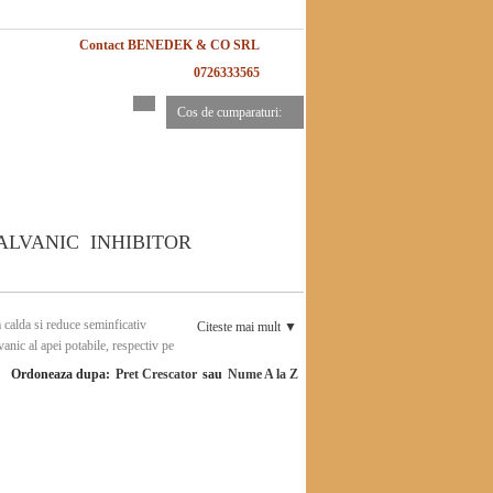
Contact BENEDEK & CO SRL
0726333565
Cos de cumparaturi:
INHIBITOR
a calda si reduce seminficativ
Citeste mai mult ▼
anic al apei potabile, respectiv pe
 este solubil in apa, nu este aderent la suprafetele ceramice,
Ordoneaza dupa:
Pret Crescator
sau
Nume A la Z
au depuneri. Aparatul nu are nevoie de alimentare cu energie
-9%
-5%