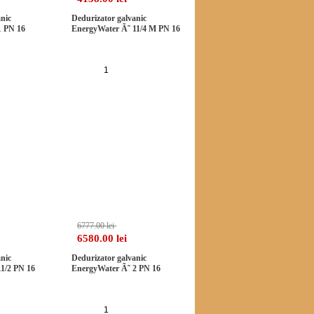
nic
Dedurizator galvanic
1 PN 16
EnergyWater Ã˜ 11/4 M PN 16
a in cos
Adauga in cos
-2%
-2%
6777.00 lei
6580.00 lei
nic
Dedurizator galvanic
1/2 PN 16
EnergyWater Ã˜ 2 PN 16
a in cos
Adauga in cos