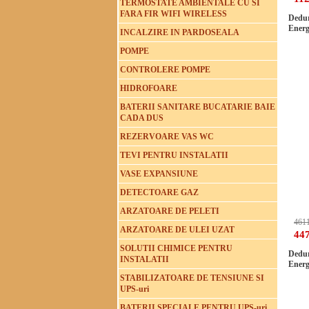
TERMOSTATE AMBIENTALE CU SI
FARA FIR WIFI WIRELESS
Dedur
Energ
INCALZIRE IN PARDOSEALA
POMPE
CONTROLERE POMPE
HIDROFOARE
BATERII SANITARE BUCATARIE BAIE
CADA DUS
REZERVOARE VAS WC
TEVI PENTRU INSTALATII
VASE EXPANSIUNE
DETECTOARE GAZ
ARZATOARE DE PELETI
4611
ARZATOARE DE ULEI UZAT
447
SOLUTII CHIMICE PENTRU
Dedur
INSTALATII
Energ
STABILIZATOARE DE TENSIUNE SI
UPS-uri
BATERII SPECIALE PENTRU UPS-uri