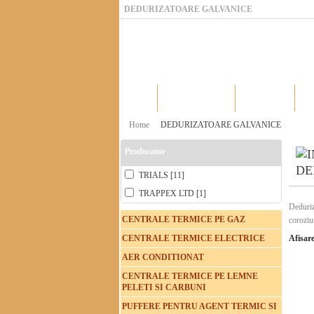
DEDURIZATOARE GALVANICE
Home
Catalog produse
Producatori
Home
DEDURIZATOARE GALVANICE
Producator
DE
TRIALS [11]
TRAPPEX LTD [1]
Deduriz
CENTRALE TERMICE PE GAZ
coroziu
schimbar
CENTRALE TERMICE ELECTRICE
Afisare
metalic
AER CONDITIONAT
electric
CENTRALE TERMICE PE LEMNE
PELETI SI CARBUNI
PUFFERE PENTRU AGENT TERMIC SI