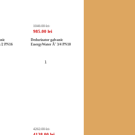
1046.00 lei
985.00 lei
nic
Dedurizator galvanic
1/2 PN16
EnergyWater Ã˜ 3/4 PN10
a in cos
Adauga in cos
-2%
-2%
4262.00 lei
4138.00 lei