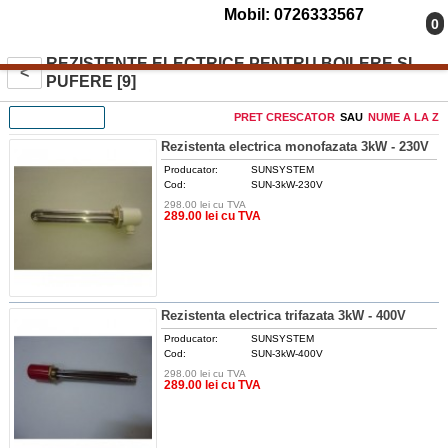
Mobil: 0726333567
0
REZISTENTE ELECTRICE PENTRU BOILERE SI
<
PUFERE [9]
FILTREAZA
PRET CRESCATOR
SAU
NUME A LA Z
Rezistenta electrica monofazata 3kW - 230V
Producator:
SUNSYSTEM
Cod:
SUN-3kW-230V
298.00 lei cu TVA
DETALII
289.00 lei cu TVA
Rezistenta electrica trifazata 3kW - 400V
Producator:
SUNSYSTEM
Cod:
SUN-3kW-400V
298.00 lei cu TVA
DETALII
289.00 lei cu TVA