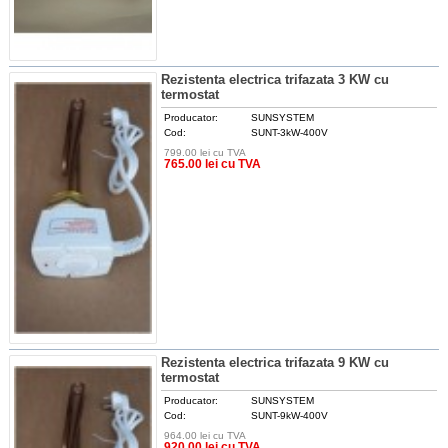
Rezistenta electrica trifazata 3 KW cu
termostat
Producator:
SUNSYSTEM
Cod:
SUNT-3kW-400V
799.00 lei cu TVA
DETALII
765.00 lei cu TVA
Rezistenta electrica trifazata 9 KW cu
termostat
Producator:
SUNSYSTEM
Cod:
SUNT-9kW-400V
964.00 lei cu TVA
DETALII
920.00 lei cu TVA