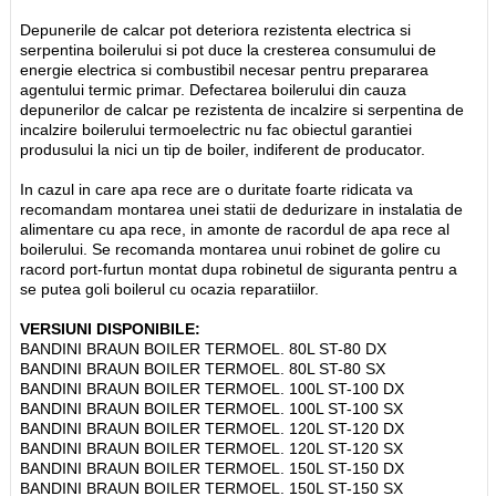
Depunerile de calcar pot deteriora rezistenta electrica si
serpentina boilerului si pot duce la cresterea consumului de
energie electrica si combustibil necesar pentru prepararea
agentului termic primar. Defectarea boilerului din cauza
depunerilor de calcar pe rezistenta de incalzire si serpentina de
incalzire boilerului termoelectric nu fac obiectul garantiei
produsului la nici un tip de boiler, indiferent de producator.
In cazul in care apa rece are o duritate foarte ridicata va
recomandam montarea unei statii de dedurizare in instalatia de
alimentare cu apa rece, in amonte de racordul de apa rece al
boilerului. Se recomanda montarea unui robinet de golire cu
racord port-furtun montat dupa robinetul de siguranta pentru a
se putea goli boilerul cu ocazia reparatiilor.
VERSIUNI DISPONIBILE:
BANDINI BRAUN BOILER TERMOEL. 80L ST-80 DX
BANDINI BRAUN BOILER TERMOEL. 80L ST-80 SX
BANDINI BRAUN BOILER TERMOEL. 100L ST-100 DX
BANDINI BRAUN BOILER TERMOEL. 100L ST-100 SX
BANDINI BRAUN BOILER TERMOEL. 120L ST-120 DX
BANDINI BRAUN BOILER TERMOEL. 120L ST-120 SX
BANDINI BRAUN BOILER TERMOEL. 150L ST-150 DX
BANDINI BRAUN BOILER TERMOEL. 150L ST-150 SX