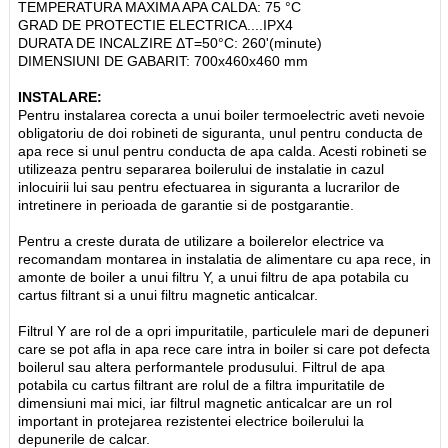
TEMPERATURA MAXIMA APA CALDA: 75 °C
GRAD DE PROTECTIE ELECTRICA....IPX4
DURATA DE INCALZIRE ΔT=50°C: 260'(minute)
DIMENSIUNI DE GABARIT: 700x460x460 mm
INSTALARE:
Pentru instalarea corecta a unui boiler termoelectric aveti nevoie
obligatoriu de doi robineti de siguranta, unul pentru conducta de
apa rece si unul pentru conducta de apa calda. Acesti robineti se
utilizeaza pentru separarea boilerului de instalatie in cazul
inlocuirii lui sau pentru efectuarea in siguranta a lucrarilor de
intretinere in perioada de garantie si de postgarantie.
Pentru a creste durata de utilizare a boilerelor electrice va
recomandam montarea in instalatia de alimentare cu apa rece, in
amonte de boiler a unui filtru Y, a unui filtru de apa potabila cu
cartus filtrant si a unui filtru magnetic anticalcar.
Filtrul Y are rol de a opri impuritatile, particulele mari de depuneri
care se pot afla in apa rece care intra in boiler si care pot defecta
boilerul sau altera performantele produsului. Filtrul de apa
potabila cu cartus filtrant are rolul de a filtra impuritatile de
dimensiuni mai mici, iar filtrul magnetic anticalcar are un rol
important in protejarea rezistentei electrice boilerului la
depunerile de calcar.