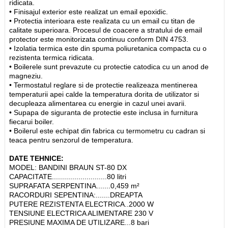
ridicata.
• Finisajul exterior este realizat un email epoxidic.
• Protectia interioara este realizata cu un email cu titan de
calitate superioara. Procesul de coacere a stratului de email
protector este monitorizata continuu conform DIN 4753.
• Izolatia termica este din spuma poliuretanica compacta cu o
rezistenta termica ridicata.
• Boilerele sunt prevazute cu protectie catodica cu un anod de
magneziu.
• Termostatul reglare si de protectie realizeaza mentinerea
temperaturii apei calde la temperatura dorita de utilizator si
decupleaza alimentarea cu energie in cazul unei avarii.
• Supapa de siguranta de protectie este inclusa in furnitura
fiecarui boiler.
• Boilerul este echipat din fabrica cu termometru cu cadran si
teaca pentru senzorul de temperatura.
DATE TEHNICE:
MODEL: BANDINI BRAUN ST-80 DX
CAPACITATE...........................80 litri
SUPRAFATA SERPENTINA.......0,459 m²
RACORDURI SEPENTINA:.......DREAPTA
PUTERE REZISTENTA ELECTRICA..2000 W
TENSIUNE ELECTRICA ALIMENTARE 230 V
PRESIUNE MAXIMA DE UTILIZARE...8 bari