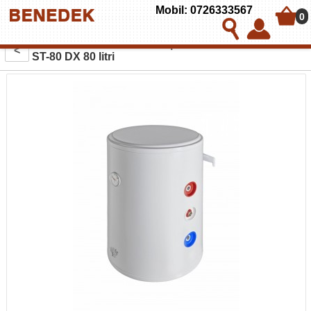
Mobil: 0726333567
0
Boiler termoelectric cu serpentina BANDINI BRAUN
<
ST-80 DX 80 litri