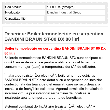
Cod produs:
ST-80 DX (dreapta)
Producator:
Bandini Industrial Group
Capacitate [litri]
Descriere Boiler termoelectric cu serpentina
BANDINI BRAUN ST-80 DX 80 litri
Boiler termoelectric cu serpentina BANDINI BRAUN ST-80 DX
80 litri
Boilerele termoelectrice BANDINI BRAUN STX sunt echipate cu
douÄƒ surse de încalzire pentru a obtine apa calda pentru
consum menajer (acm) la temperatura doritÄƒ de utilizator.
În afara de rezistenÈ›a electricÄƒ, boilerul termoelectric tip
BANDINI BRAUN STX este dotat si cu o serpentina de incalzire
confectionata din teava de otel emailat, care se racordeaza la
instalatia de încÄƒlzire existenta. Agentul termic din instalatia de
incalzire circula prin interiorul serpentinei de incalzire si
incalzeste apa la temperatura dorita de beneficiar.
Sistemul combinat de încÄƒlzire (rezistenÈ›Äƒ electricÄƒ +