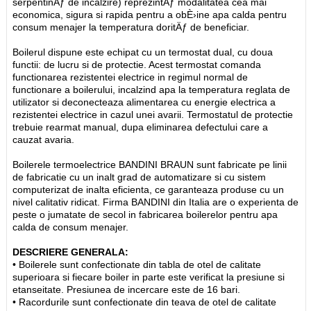
serpentinÄƒ de incalzire) reprezintÄƒ modalitatea cea mai
economica, sigura si rapida pentru a obÈ›ine apa calda pentru
consum menajer la temperatura doritÄƒ de beneficiar.
Boilerul dispune este echipat cu un termostat dual, cu doua
functii: de lucru si de protectie. Acest termostat comanda
functionarea rezistentei electrice in regimul normal de
functionare a boilerului, incalzind apa la temperatura reglata de
utilizator si deconecteaza alimentarea cu energie electrica a
rezistentei electrice in cazul unei avarii. Termostatul de protectie
trebuie rearmat manual, dupa eliminarea defectului care a
cauzat avaria.
Boilerele termoelectrice BANDINI BRAUN sunt fabricate pe linii
de fabricatie cu un inalt grad de automatizare si cu sistem
computerizat de inalta eficienta, ce garanteaza produse cu un
nivel calitativ ridicat. Firma BANDINI din Italia are o experienta de
peste o jumatate de secol in fabricarea boilerelor pentru apa
calda de consum menajer.
DESCRIERE GENERALA:
• Boilerele sunt confectionate din tabla de otel de calitate
superioara si fiecare boiler in parte este verificat la presiune si
etanseitate. Presiunea de incercare este de 16 bari.
• Racordurile sunt confectionate din teava de otel de calitate