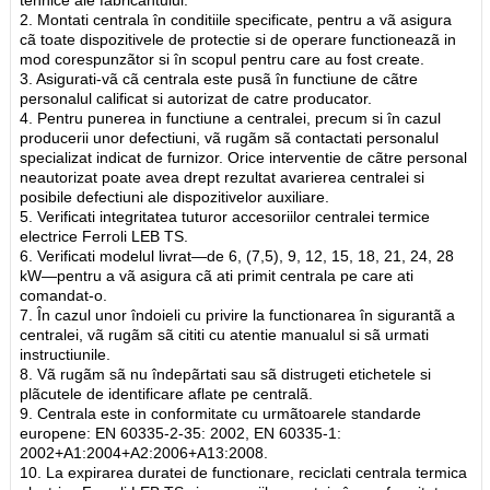
2. Montati centrala în conditiile specificate, pentru a vã asigura
cã toate dispozitivele de protectie si de operare functioneazã in
mod corespunzãtor si în scopul pentru care au fost create.
3. Asigurati-vã cã centrala este pusã în functiune de cãtre
personalul calificat si autorizat de catre producator.
4. Pentru punerea in functiune a centralei, precum si în cazul
producerii unor defectiuni, vã rugãm sã contactati personalul
specializat indicat de furnizor. Orice interventie de cãtre personal
neautorizat poate avea drept rezultat avarierea centralei si
posibile defectiuni ale dispozitivelor auxiliare.
5. Verificati integritatea tuturor accesoriilor centralei termice
electrice Ferroli LEB TS.
6. Verificati modelul livrat—de 6, (7,5), 9, 12, 15, 18, 21, 24, 28
kW—pentru a vã asigura cã ati primit centrala pe care ati
comandat-o.
7. În cazul unor îndoieli cu privire la functionarea în sigurantã a
centralei, vã rugãm sã cititi cu atentie manualul si sã urmati
instructiunile.
8. Vã rugãm sã nu îndepãrtati sau sã distrugeti etichetele si
plãcutele de identificare aflate pe centralã.
9. Centrala este in conformitate cu urmãtoarele standarde
europene: EN 60335-2-35: 2002, EN 60335-1:
2002+A1:2004+A2:2006+A13:2008.
10. La expirarea duratei de functionare, reciclati centrala termica