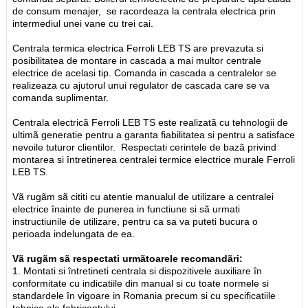
de consum menajer, se racordeaza la centrala electrica prin
intermediul unei vane cu trei cai.
Centrala termica electrica Ferroli LEB TS are prevazuta si
posibilitatea de montare in cascada a mai multor centrale
electrice de acelasi tip. Comanda in cascada a centralelor se
realizeaza cu ajutorul unui regulator de cascada care se va
comanda suplimentar.
Centrala electricã Ferroli LEB TS este realizatã cu tehnologii de
ultimã generatie pentru a garanta fiabilitatea si pentru a satisface
nevoile tuturor clientilor. Respectati cerintele de bazã privind
montarea si întretinerea centralei termice electrice murale Ferroli
LEB TS.
Vã rugãm sã cititi cu atentie manualul de utilizare a centralei
electrice înainte de punerea in functiune si sã urmati
instructiunile de utilizare, pentru ca sa va puteti bucura o
perioada indelungata de ea.
Vã rugãm sã respectati urmãtoarele recomandãri:
1. Montati si întretineti centrala si dispozitivele auxiliare în
conformitate cu indicatiile din manual si cu toate normele si
standardele în vigoare in Romania precum si cu specificatiile
tehnice ale fabricantului.