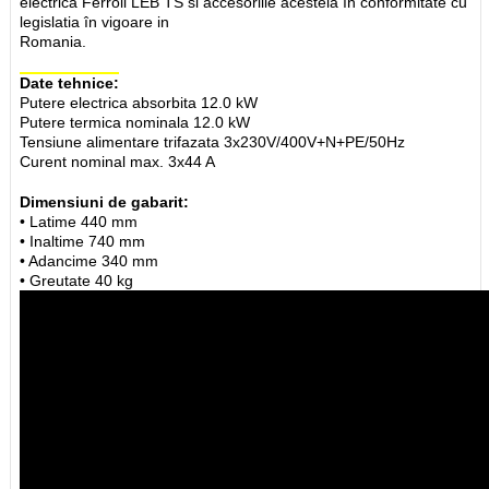
electrica Ferroli LEB TS si accesoriile acesteia în conformitate cu
legislatia în vigoare in
Romania.
Date tehnice:
Putere electrica absorbita 12.0 kW
Putere termica nominala 12.0 kW
Tensiune alimentare trifazata 3x230V/400V+N+PE/50Hz
Curent nominal max. 3x44 A
Dimensiuni de gabarit:
• Latime 440 mm
• Inaltime 740 mm
• Adancime 340 mm
• Greutate 40 kg