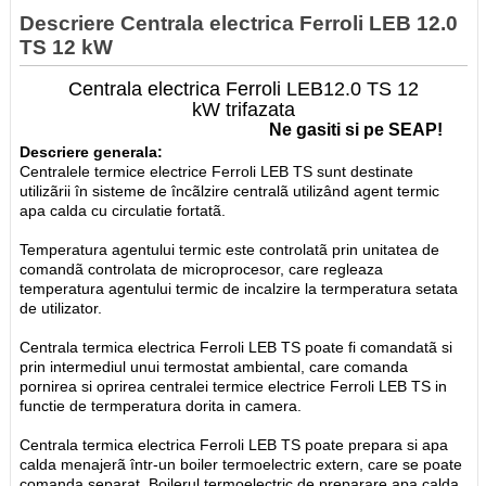
Descriere Centrala electrica Ferroli LEB 12.0
TS 12 kW
Centrala electrica Ferroli LEB12.0 TS 12
kW trifazata
Ne gasiti si pe SEAP!
Descriere generala:
Centralele termice electrice Ferroli LEB TS sunt destinate
utilizãrii în sisteme de încãlzire centralã utilizând agent termic
apa calda cu circulatie fortatã.
Temperatura agentului termic este controlatã prin unitatea de
comandã controlata de microprocesor, care regleaza
temperatura agentului termic de incalzire la termperatura setata
de utilizator.
Centrala termica electrica Ferroli LEB TS poate fi comandatã si
prin intermediul unui termostat ambiental, care comanda
pornirea si oprirea centralei termice electrice Ferroli LEB TS in
functie de termperatura dorita in camera.
Centrala termica electrica Ferroli LEB TS poate prepara si apa
calda menajerã într-un boiler termoelectric extern, care se poate
comanda separat. Boilerul termoelectric de preparare apa calda