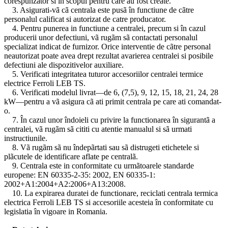
corespunzãtor si în scopul pentru care au fost create.
3. Asigurati-vã cã centrala este pusã în functiune de cãtre
personalul calificat si autorizat de catre producator.
4. Pentru punerea in functiune a centralei, precum si în cazul
producerii unor defectiuni, vã rugãm sã contactati personalul
specializat indicat de furnizor. Orice interventie de cãtre personal
neautorizat poate avea drept rezultat avarierea centralei si posibile
defectiuni ale dispozitivelor auxiliare.
5. Verificati integritatea tuturor accesoriilor centralei termice
electrice Ferroli LEB TS.
6. Verificati modelul livrat—de 6, (7,5), 9, 12, 15, 18, 21, 24, 28
kW—pentru a vã asigura cã ati primit centrala pe care ati comandat-
o.
7. În cazul unor îndoieli cu privire la functionarea în sigurantã a
centralei, vã rugãm sã cititi cu atentie manualul si sã urmati
instructiunile.
8. Vã rugãm sã nu îndepãrtati sau sã distrugeti etichetele si
plãcutele de identificare aflate pe centralã.
9. Centrala este in conformitate cu urmãtoarele standarde
europene: EN 60335-2-35: 2002, EN 60335-1:
2002+A1:2004+A2:2006+A13:2008.
10. La expirarea duratei de functionare, reciclati centrala termica
electrica Ferroli LEB TS si accesoriile acesteia în conformitate cu
legislatia în vigoare in Romania.