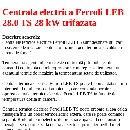
Centrala electrica Ferroli LEB
28.0 TS 28 kW trifazata
Descriere generala:
Centralele termice electrice Ferroli LEB TS sunt destinate utilizãrii
în sisteme de încãlzire centralã utilizând agent termic apa calda cu
circulatie fortatã.
Temperatura agentului termic este controlatã prin unitatea de
comandã controlata de microprocesor, care regleaza temperatura
agentului termic de incalzire la termperatura setata de utilizator.
Centrala termica electrica Ferroli LEB TS poate fi comandatã si prin
intermediul unui termostat ambiental, care comanda pornirea si
oprirea centralei termice electrice Ferroli LEB TS in functie de
termperatura dorita in camera.
Centrala termica electrica Ferroli LEB TS poate prepara si apa calda
menajerã într-un boiler termoelectric extern, care se poate comanda
separat. Boilerul termoelectric de preparare apa calda de consum
menajer, se racordeaza la centrala electrica prin intermediul unei
vane cu trei cai.