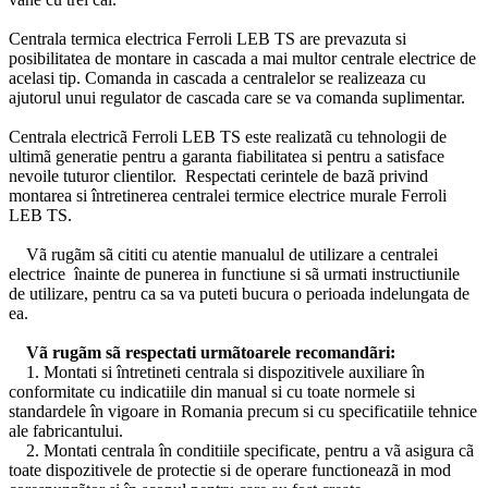
Centrala termica electrica Ferroli LEB TS are prevazuta si
posibilitatea de montare in cascada a mai multor centrale electrice de
acelasi tip. Comanda in cascada a centralelor se realizeaza cu
ajutorul unui regulator de cascada care se va comanda suplimentar.
Centrala electricã Ferroli LEB TS este realizatã cu tehnologii de
ultimã generatie pentru a garanta fiabilitatea si pentru a satisface
nevoile tuturor clientilor. Respectati cerintele de bazã privind
montarea si întretinerea centralei termice electrice murale Ferroli
LEB TS.
Vã rugãm sã cititi cu atentie manualul de utilizare a centralei
electrice înainte de punerea in functiune si sã urmati instructiunile
de utilizare, pentru ca sa va puteti bucura o perioada indelungata de
ea.
Vã rugãm sã respectati urmãtoarele recomandãri:
1. Montati si întretineti centrala si dispozitivele auxiliare în
conformitate cu indicatiile din manual si cu toate normele si
standardele în vigoare in Romania precum si cu specificatiile tehnice
ale fabricantului.
2. Montati centrala în conditiile specificate, pentru a vã asigura cã
toate dispozitivele de protectie si de operare functioneazã in mod