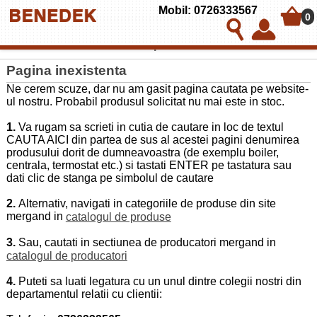
Mobil: 0726333567
0
Politica de utilizare cookies pe BENEDEK & CO SRL
Pagina inexistenta
Ne cerem scuze, dar nu am gasit pagina cautata pe website-
ul nostru. Probabil produsul solicitat nu mai este in stoc.
1.
Va rugam sa scrieti in cutia de cautare in loc de textul
CAUTA AICI din partea de sus al acestei pagini denumirea
produsului dorit de dumneavoastra (de exemplu boiler,
centrala, termostat etc.) si tastati ENTER pe tastatura sau
dati clic de stanga pe simbolul de cautare
2.
Alternativ, navigati in categoriile de produse din site
mergand in
catalogul de produse
3.
Sau, cautati in sectiunea de producatori mergand in
catalogul de producatori
4.
Puteti sa luati legatura cu un unul dintre colegii nostri din
departamentul relatii cu clientii: