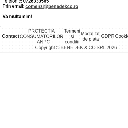
Telefonic:
0726333565
Prin email:
comenzi@benedekco.ro
Va multumim!
PROTECTIA
Termeni
Modalitati
Contact
GDPR
Cooki
CONSUMATORILOR
si
de plata
– ANPC
conditii
Copyright © BENEDEK & CO SRL 2026