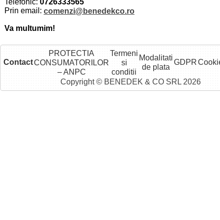
Telefonic:
0726333565
Prin email:
comenzi@benedekco.ro
Va multumim!
PROTECTIA
Termeni
Modalitati
Contact
GDPR
Cooki
CONSUMATORILOR
si
de plata
– ANPC
conditii
Copyright © BENEDEK & CO SRL 2026