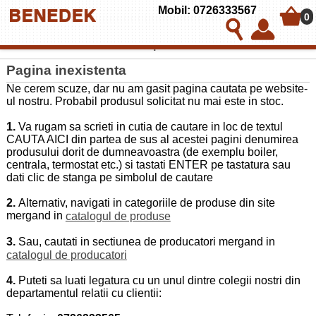
Mobil: 0726333567
0
Politica de utilizare cookies pe BENEDEK & CO SRL
Pagina inexistenta
Ne cerem scuze, dar nu am gasit pagina cautata pe website-
ul nostru. Probabil produsul solicitat nu mai este in stoc.
1.
Va rugam sa scrieti in cutia de cautare in loc de textul
CAUTA AICI din partea de sus al acestei pagini denumirea
produsului dorit de dumneavoastra (de exemplu boiler,
centrala, termostat etc.) si tastati ENTER pe tastatura sau
dati clic de stanga pe simbolul de cautare
2.
Alternativ, navigati in categoriile de produse din site
mergand in
catalogul de produse
3.
Sau, cautati in sectiunea de producatori mergand in
catalogul de producatori
4.
Puteti sa luati legatura cu un unul dintre colegii nostri din
departamentul relatii cu clientii: