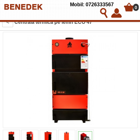
Mobil: 0726333567
0
<
Centrala termica pe lemn ECO 47