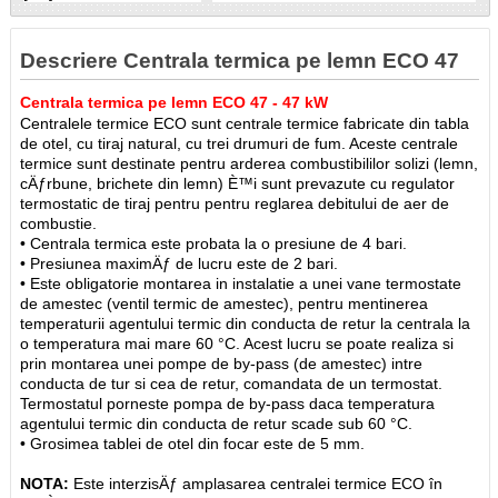
Descriere Centrala termica pe lemn ECO 47
Centrala termica pe lemn ECO 47 - 47 kW
Centralele termice ECO sunt centrale termice fabricate din tabla
de otel, cu tiraj natural, cu trei drumuri de fum. Aceste centrale
termice sunt destinate pentru arderea combustibililor solizi (lemn,
cÄƒrbune, brichete din lemn) È™i sunt prevazute cu regulator
termostatic de tiraj pentru pentru reglarea debitului de aer de
combustie.
• Centrala termica este probata la o presiune de 4 bari.
• Presiunea maximÄƒ de lucru este de 2 bari.
• Este obligatorie montarea in instalatie a unei vane termostate
de amestec (ventil termic de amestec), pentru mentinerea
temperaturii agentului termic din conducta de retur la centrala la
o temperatura mai mare 60 °C. Acest lucru se poate realiza si
prin montarea unei pompe de by-pass (de amestec) intre
conducta de tur si cea de retur, comandata de un termostat.
Termostatul porneste pompa de by-pass daca temperatura
agentului termic din conducta de retur scade sub 60 °C.
• Grosimea tablei de otel din focar este de 5 mm.
NOTA:
Este interzisÄƒ amplasarea centralei termice ECO în