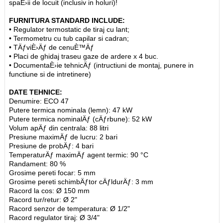
spaÈ›ii de locuit (inclusiv in holuri)!
FURNITURA STANDARD INCLUDE:
• Regulator termostatic de tiraj cu lant;
• Termometru cu tub capilar si cadran;
• TÄƒviÈ›Äƒ de cenuÈ™Äƒ
• Placi de ghidaj traseu gaze de ardere x 4 buc.
• DocumentaÈ›ie tehnicÄƒ (intructiuni de montaj, punere in
functiune si de intretinere)
DATE TEHNICE:
Denumire: ECO 47
Putere termica nominala (lemn): 47 kW
Putere termica nominalÄƒ (cÄƒrbune): 52 kW
Volum apÄƒ din centrala: 88 litri
Presiune maximÄƒ de lucru: 2 bari
Presiune de probÄƒ: 4 bari
TemperaturÄƒ maximÄƒ agent termic: 90 °C
Randament: 80 %
Grosime pereti focar: 5 mm
Grosime pereti schimbÄƒtor cÄƒldurÄƒ: 3 mm
Racord la cos: Ø 150 mm
Racord tur/retur: Ø 2"
Racord senzor de temperatura: Ø 1/2"
Racord regulator tiraj: Ø 3/4"