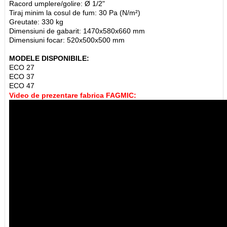
Racord umplere/golire: Ø 1/2"
Tiraj minim la cosul de fum: 30 Pa (N/m²)
Greutate: 330 kg
Dimensiuni de gabarit: 1470x580x660 mm
Dimensiuni focar: 520x500x500 mm
MODELE DISPONIBILE:
ECO 27
ECO 37
ECO 47
Video de prezentare fabrica FAGMIC: