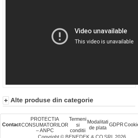
Alte produse din categorie
+
PROTECTIA
Termeni
Modalitati
Contact
GDPR
Cooki
CONSUMATORILOR
si
de plata
– ANPC
conditii
Copyright © BENEDEK & CO SRL 2026