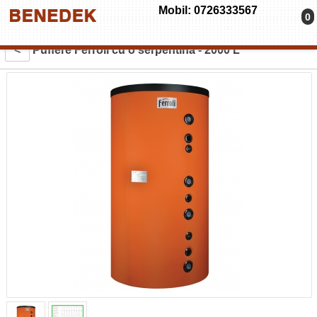
Mobil: 0726333567
0
<
Puffere Ferroli cu o serpentina - 2000 L