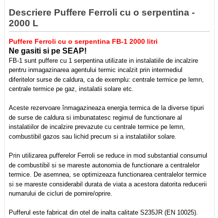
Descriere Puffere Ferroli cu o serpentina -
2000 L
Puffere Ferroli cu o serpentina FB-1 2000 litri
Ne gasiti si pe SEAP!
FB-1 sunt puffere cu 1 serpentina utilizate in instalatiile de incalzire
pentru inmagazinarea agentului termic incalzit prin
intermediul
diferitelor surse de caldura, ca de exemplu: centrale termice pe lemn,
centrale termice pe gaz, instalatii solare
etc.
Aceste rezervoare înmagazineaza energia termica de la diverse tipuri
de surse de caldura si imbunatatesc regimul
de functionare al
instalatiilor de incalzire prevazute cu centrale termice pe lemn,
combustibil gazos sau lichid precum si a
instalatiilor solare.
Prin utilizarea pufferelor Ferroli se reduce in mod substantial consumul
de combustibil si se mareste autonomia de
functionare a centralelor
termice. De asemnea, se optimizeaza functionarea centralelor termice
si se mareste considerabil
durata de viata a acestora datorita reducerii
numarului de cicluri de pornire/oprire.
Pufferul este fabricat din otel de inalta calitate S235JR (EN 10025).