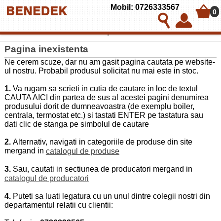
Mobil: 0726333567
0
Politica de utilizare cookies pe BENEDEK & CO SRL
Pagina inexistenta
Ne cerem scuze, dar nu am gasit pagina cautata pe website-
ul nostru. Probabil produsul solicitat nu mai este in stoc.
1.
Va rugam sa scrieti in cutia de cautare in loc de textul
CAUTA AICI din partea de sus al acestei pagini denumirea
produsului dorit de dumneavoastra (de exemplu boiler,
centrala, termostat etc.) si tastati ENTER pe tastatura sau
dati clic de stanga pe simbolul de cautare
2.
Alternativ, navigati in categoriile de produse din site
mergand in
catalogul de produse
3.
Sau, cautati in sectiunea de producatori mergand in
catalogul de producatori
4.
Puteti sa luati legatura cu un unul dintre colegii nostri din
departamentul relatii cu clientii: