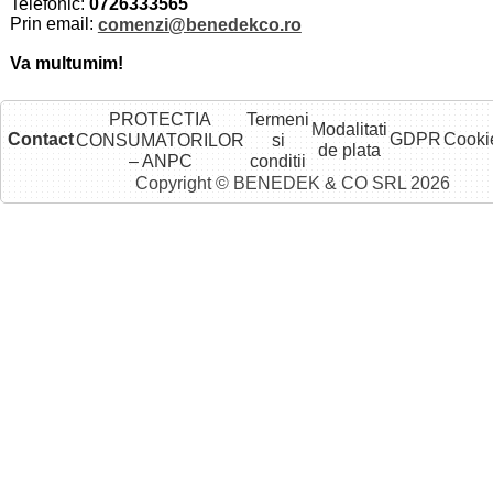
Telefonic:
0726333565
Prin email:
comenzi@benedekco.ro
Va multumim!
PROTECTIA
Termeni
Modalitati
Contact
GDPR
Cooki
CONSUMATORILOR
si
de plata
– ANPC
conditii
Copyright © BENEDEK & CO SRL 2026