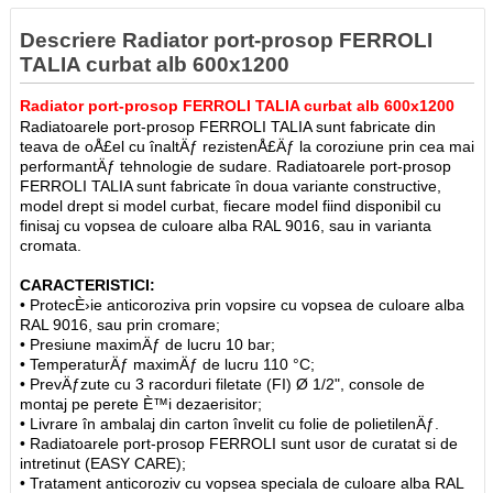
Descriere Radiator port-prosop FERROLI
TALIA curbat alb 600x1200
Radiator port-prosop FERROLI TALIA curbat alb 600x1200
Radiatoarele port-prosop FERROLI TALIA sunt fabricate din
teava de oÅ£el cu înaltÄƒ rezistenÅ£Äƒ la coroziune prin cea mai
performantÄƒ tehnologie de sudare. Radiatoarele port-prosop
FERROLI TALIA sunt fabricate în doua variante constructive,
model drept si model curbat, fiecare model fiind disponibil cu
finisaj cu vopsea de culoare alba RAL 9016, sau in varianta
cromata.
CARACTERISTICI:
• ProtecÈ›ie anticoroziva prin vopsire cu vopsea de culoare alba
RAL 9016, sau prin cromare;
• Presiune maximÄƒ de lucru 10 bar;
• TemperaturÄƒ maximÄƒ de lucru 110 °C;
• PrevÄƒzute cu 3 racorduri filetate (FI) Ø 1/2", console de
montaj pe perete È™i dezaerisitor;
• Livrare în ambalaj din carton învelit cu folie de polietilenÄƒ.
• Radiatoarele port-prosop FERROLI sunt usor de curatat si de
intretinut (EASY CARE);
• Tratament anticoroziv cu vopsea speciala de culoare alba RAL