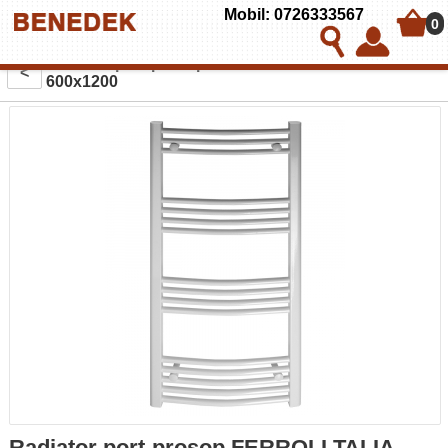
Mobil: 0726333567
0
Radiator port-prosop FERROLI TALIA curbat alb
<
600x1200
Radiator port-prosop FERROLI TALIA