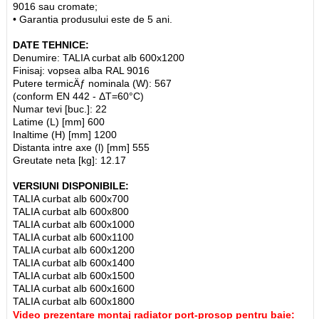
9016 sau cromate;
• Garantia produsului este de 5 ani.
DATE TEHNICE:
Denumire: TALIA curbat alb 600x1200
Finisaj: vopsea alba RAL 9016
Putere termicÄƒ nominala (W): 567
(conform EN 442 - ΔT=60°C)
Numar tevi [buc.]: 22
Latime (L) [mm] 600
Inaltime (H) [mm] 1200
Distanta intre axe (l) [mm] 555
Greutate neta [kg]: 12.17
VERSIUNI DISPONIBILE:
TALIA curbat alb 600x700
TALIA curbat alb 600x800
TALIA curbat alb 600x1000
TALIA curbat alb 600x1100
TALIA curbat alb 600x1200
TALIA curbat alb 600x1400
TALIA curbat alb 600x1500
TALIA curbat alb 600x1600
TALIA curbat alb 600x1800
Video prezentare montaj radiator port-prosop pentru baie: