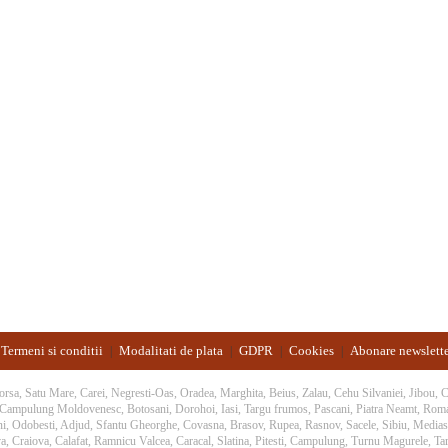
Termeni si conditii
Modalitati de plata
GDPR
Cookies
Abonare newslett
|
|
|
|
 Borsa, Satu Mare, Carei, Negresti-Oas, Oradea, Marghita, Beius, Zalau, Cehu Silvaniei, Jibou,
, Campulung Moldovenesc, Botosani, Dorohoi, Iasi, Targu frumos, Pascani, Piatra Neamt, Rom
ani, Odobesti, Adjud, Sfantu Gheorghe, Covasna, Brasov, Rupea, Rasnov, Sacele, Sibiu, Medias,
a, Craiova, Calafat, Ramnicu Valcea, Caracal, Slatina, Pitesti, Campulung, Turnu Magurele, Targ