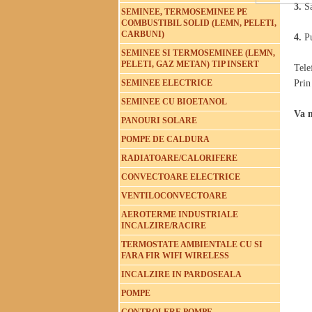
3.
S
SEMINEE, TERMOSEMINEE PE
COMBUSTIBIL SOLID (LEMN, PELETI,
CARBUNI)
4.
Pu
SEMINEE SI TERMOSEMINEE (LEMN,
PELETI, GAZ METAN) TIP INSERT
Tele
SEMINEE ELECTRICE
Prin
SEMINEE CU BIOETANOL
Va 
PANOURI SOLARE
POMPE DE CALDURA
RADIATOARE/CALORIFERE
CONVECTOARE ELECTRICE
VENTILOCONVECTOARE
AEROTERME INDUSTRIALE
INCALZIRE/RACIRE
TERMOSTATE AMBIENTALE CU SI
FARA FIR WIFI WIRELESS
INCALZIRE IN PARDOSEALA
POMPE