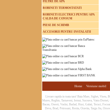
FILTRE DE APA
ROBINETI TERMOSTATATI
ROBINETI ELECTRICI PENTRU APA
CALDA DE CONSUM
PIESE DE SCHIMB
ACCESORII PENTRU INSTALATII
Home
Versiune mobil
|
|
Livrare rapida in toata tara! Baia Mare, Sighet, Viseu,
Mures, Reghin, Tarnaveni, Iernut, Suceava, Vatra Dornei
Bacau, Onesti, Vaslui, Barlad, Husi, Galati, Tecuci, Focs
Deva, Brad, Petrosani, Resita, Oravita, Targu Jiu, Orsov