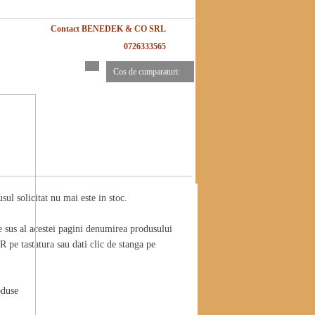
Contact BENEDEK & CO SRL
0726333565
Cos de cumparaturi:
ul solicitat nu mai este in stoc.
e sus al acestei pagini denumirea produsului
 pe tastatura sau dati clic de stanga pe
oduse