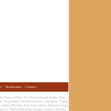
er
Dezabonare
Contact
|
|
 Cluj Napoca, Gherla, Dej, Bistrita-Nasaud, Rodna, Targu
an, Targu Neamt, Odorheiu Secuiesc, Gheorgheni, Vlahita,
 Agnita, Alba Iulia, Aiud, Arad, Lipova, Timisoara, Lugoj,
oviste, Ploiesti, Bucuresti, Giurgiu, Urziceni, Slobozia,