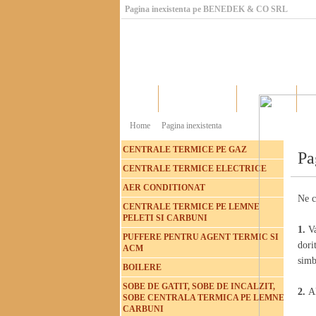
Pagina inexistenta pe BENEDEK & CO SRL
Home
Catalog produse
Producatori
Home
Pagina inexistenta
CENTRALE TERMICE PE GAZ
Pa
CENTRALE TERMICE ELECTRICE
AER CONDITIONAT
Ne c
CENTRALE TERMICE PE LEMNE
PELETI SI CARBUNI
1.
V
PUFFERE PENTRU AGENT TERMIC SI
dori
ACM
simb
BOILERE
SOBE DE GATIT, SOBE DE INCALZIT,
2.
A
SOBE CENTRALA TERMICA PE LEMNE
CARBUNI