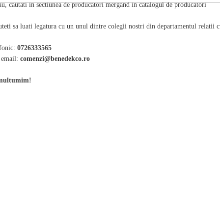
au, cautati in sectiunea de producatori mergand in
catalogul de producatori
teti sa luati legatura cu un unul dintre colegii nostri din departamentul relatii cu
fonic:
0726333565
 email:
comenzi@benedekco.ro
multumim!