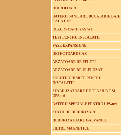
CONTROLERE POMPE
HIDROFOARE
BATERII SANITARE BUCATARIE BAIE
CADA DUS
REZERVOARE VAS WC
TEVI PENTRU INSTALATII
VASE EXPANSIUNE
DETECTOARE GAZ
ARZATOARE DE PELETI
ARZATOARE DE ULEI UZAT
SOLUTII CHIMICE PENTRU
INSTALATII
STABILIZATOARE DE TENSIUNE SI
UPS-uri
BATERII SPECIALE PENTRU UPS-uri
STATII DE DEDURIZARE
DEDURIZATOARE GALVANICE
FILTRE MAGNETICE