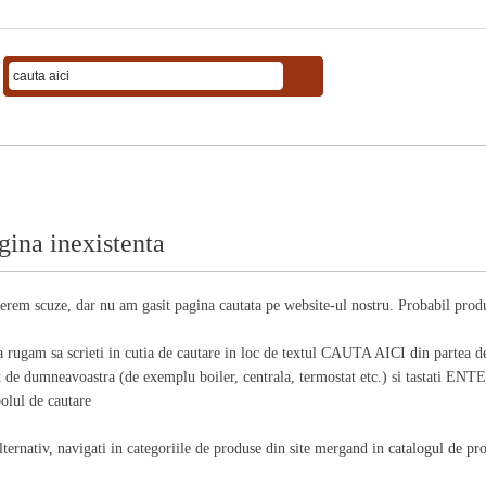
gina inexistenta
erem scuze, dar nu am gasit pagina cautata pe website-ul nostru. Probabil produs
a rugam sa scrieti in cutia de cautare in loc de textul CAUTA AICI din partea d
t de dumneavoastra (de exemplu boiler, centrala, termostat etc.) si tastati ENTER
olul de cautare
lternativ, navigati in categoriile de produse din site mergand in
catalogul de pr