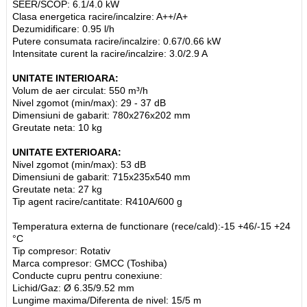
SEER/SCOP: 6.1/4.0 kW
Clasa energetica racire/incalzire: A++/A+
Dezumidificare: 0.95 l/h
Putere consumata racire/incalzire: 0.67/0.66 kW
Intensitate curent la racire/incalzire: 3.0/2.9 A
UNITATE INTERIOARA:
Volum de aer circulat: 550 m³/h
Nivel zgomot (min/max): 29 - 37 dB
Dimensiuni de gabarit: 780x276x202 mm
Greutate neta: 10 kg
UNITATE EXTERIOARA:
Nivel zgomot (min/max): 53 dB
Dimensiuni de gabarit: 715x235x540 mm
Greutate neta: 27 kg
Tip agent racire/cantitate: R410A/600 g
Temperatura externa de functionare (rece/cald):-15 +46/-15 +24
°C
Tip compresor: Rotativ
Marca compresor: GMCC (Toshiba)
Conducte cupru pentru conexiune:
Lichid/Gaz: Ø 6.35/9.52 mm
Lungime maxima/Diferenta de nivel: 15/5 m