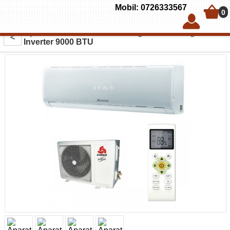
Mobil: 0726333567
0
Aparat de aer conditionat Chigo Basic Range
<
Inverter 9000 BTU