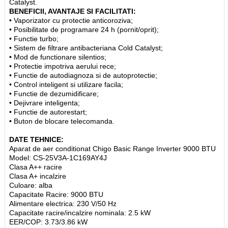
Catalyst.
BENEFICII, AVANTAJE SI FACILITATI:
• Vaporizator cu protectie anticoroziva;
• Posibilitate de programare 24 h (pornit/oprit);
• Functie turbo;
• Sistem de filtrare antibacteriana Cold Catalyst;
• Mod de functionare silentios;
• Protectie impotriva aerului rece;
• Functie de autodiagnoza si de autoprotectie;
• Control inteligent si utilizare facila;
• Functie de dezumidificare;
• Dejivrare inteligenta;
• Functie de autorestart;
• Buton de blocare telecomanda.
DATE TEHNICE:
Aparat de aer conditionat Chigo Basic Range Inverter 9000 BTU
Model: CS-25V3A-1C169AY4J
Clasa A++ racire
Clasa A+ incalzire
Culoare: alba
Capacitate Racire: 9000 BTU
Alimentare electrica: 230 V/50 Hz
Capacitate racire/incalzire nominala: 2.5 kW
EER/COP: 3.73/3.86 kW