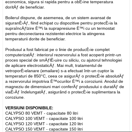
economica, sigura si rapida pentru a obÈ›ine temperatura
doritÄƒ de beneficiar.
Boilerul dispune, de asemenea, de un sistem avansat de
siguranÈ›Äƒ, fiind echipat cu dispozitive pentru protecÈ›ia la
supraîncÄƒlzire È™i la suprapresiune È™i cu un termostat
pentru deconectarea rezistentei electrice la atingerea
temperaturii dorite de beneficiar.
Produsul a fost fabricat pe o linie de producÈ›ie complet
computerizatÄƒ: interiorul rezervorului a fost acoperit printr-un
proces special de smÄƒlÈ›uire cu siliciu, cu ajutorul tehnologiei
de aplicare electrostaticÄƒ. Mai mult, tratamentul de
vetroporÈ›elanare (emailare) s-a efectuat într-un cuptor la
temperaturi de 850°C, ceea ce asigurÄƒ o protecÈ›ie absolutÄƒ
a rezervorului impotriva È™ocurilor È™i a coroziunii. Anodul de
magneziu de dimensiuni mari conferÄƒ produsului o duratÄƒ de
viaÈ›Äƒ îndelungatÄƒ, asigurând o protecÈ›ie suplimentara la
coroziune.
VERSIUNI DISPONIBILE:
CALYPSO 80 VEMT - capacitate 80 litri
CALYPSO 100 VEMT - capacitate 100 litri
CALYPSO 120 VEMT - capacitate 120 litri
CALYPSO 150 VEMT - capacitate 150 litri