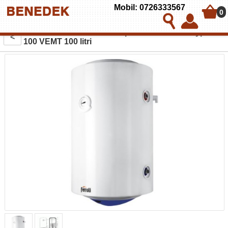
Mobil: 0726333567
0
Boiler termoelectric cu serpentina Ferroli Calypso
<
100 VEMT 100 litri