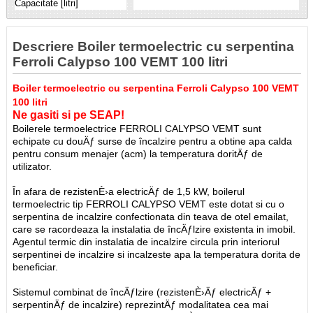
Capacitate [litri]
Descriere Boiler termoelectric cu serpentina
Ferroli Calypso 100 VEMT 100 litri
Boiler termoelectric cu serpentina Ferroli Calypso 100 VEMT
100 litri
Ne gasiti si pe SEAP!
Boilerele termoelectrice FERROLI CALYPSO VEMT sunt
echipate cu douÄƒ surse de încalzire pentru a obtine apa calda
pentru consum menajer (acm) la temperatura doritÄƒ de
utilizator.
În afara de rezistenÈ›a electricÄƒ de 1,5 kW, boilerul
termoelectric tip FERROLI CALYPSO VEMT este dotat si cu o
serpentina de incalzire confectionata din teava de otel emailat,
care se racordeaza la instalatia de încÄƒlzire existenta in imobil.
Agentul termic din instalatia de incalzire circula prin interiorul
serpentinei de incalzire si incalzeste apa la temperatura dorita de
beneficiar.
Sistemul combinat de încÄƒlzire (rezistenÈ›Äƒ electricÄƒ +
serpentinÄƒ de incalzire) reprezintÄƒ modalitatea cea mai