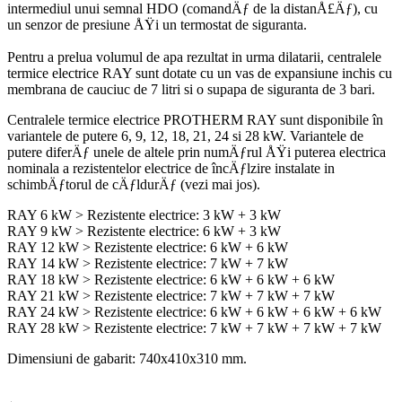
intermediul unui semnal HDO (comandÄƒ de la distanÅ£Äƒ), cu
un senzor de presiune ÅŸi un termostat de siguranta.
Pentru a prelua volumul de apa rezultat in urma dilatarii, centralele
termice electrice RAY sunt dotate cu un vas de expansiune inchis cu
membrana de cauciuc de 7 litri si o supapa de siguranta de 3 bari.
Centralele termice electrice PROTHERM RAY sunt disponibile în
variantele de putere 6, 9, 12, 18, 21, 24 si 28 kW. Variantele de
putere diferÄƒ unele de altele prin numÄƒrul ÅŸi puterea electrica
nominala a rezistentelor electrice de încÄƒlzire instalate in
schimbÄƒtorul de cÄƒldurÄƒ (vezi mai jos).
RAY 6 kW > Rezistente electrice: 3 kW + 3 kW
RAY 9 kW > Rezistente electrice: 6 kW + 3 kW
RAY 12 kW > Rezistente electrice: 6 kW + 6 kW
RAY 14 kW > Rezistente electrice: 7 kW + 7 kW
RAY 18 kW > Rezistente electrice: 6 kW + 6 kW + 6 kW
RAY 21 kW > Rezistente electrice: 7 kW + 7 kW + 7 kW
RAY 24 kW > Rezistente electrice: 6 kW + 6 kW + 6 kW + 6 kW
RAY 28 kW > Rezistente electrice: 7 kW + 7 kW + 7 kW + 7 kW
Dimensiuni de gabarit: 740x410x310 mm.