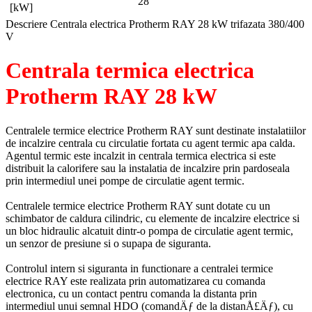
28
[kW]
Descriere Centrala electrica Protherm RAY 28 kW trifazata 380/400
V
Centrala termica electrica
Protherm RAY 28 kW
Centralele termice electrice Protherm RAY sunt destinate instalatiilor
de incalzire centrala cu circulatie fortata cu agent termic apa calda.
Agentul termic este incalzit in centrala termica electrica si este
distribuit la calorifere sau la instalatia de incalzire prin pardoseala
prin intermediul unei pompe de circulatie agent termic.
Centralele termice electrice Protherm RAY sunt dotate cu un
schimbator de caldura cilindric, cu elemente de incalzire electrice si
un bloc hidraulic alcatuit dintr-o pompa de circulatie agent termic,
un senzor de presiune si o supapa de siguranta.
Controlul intern si siguranta in functionare a centralei termice
electrice RAY este realizata prin automatizarea cu comanda
electronica, cu un contact pentru comanda la distanta prin
intermediul unui semnal HDO (comandÄƒ de la distanÅ£Äƒ), cu