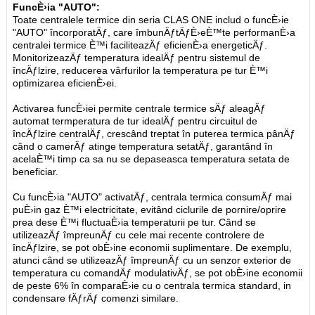
FuncÈ›ia "AUTO":
Toate centralele termice din seria CLAS ONE includ o funcÈ›ie
"AUTO" încorporatÄƒ, care îmbunÄƒtÄƒÈ›eÈ™te performanÈ›a
centralei termice È™i faciliteazÄƒ eficienÈ›a energeticÄƒ.
MonitorizeazÄƒ temperatura idealÄƒ pentru sistemul de
încÄƒlzire, reducerea vârfurilor la temperatura pe tur È™i
optimizarea eficienÈ›ei.
Activarea funcÈ›iei permite centrale termice sÄƒ aleagÄƒ
automat termperatura de tur idealÄƒ pentru circuitul de
încÄƒlzire centralÄƒ, crescând treptat în puterea termica pânÄƒ
când o camerÄƒ atinge temperatura setatÄƒ, garantând în
acelaÈ™i timp ca sa nu se depaseasca temperatura setata de
beneficiar.
Cu funcÈ›ia "AUTO" activatÄƒ, centrala termica consumÄƒ mai
puÈ›in gaz È™i electricitate, evitând ciclurile de pornire/oprire
prea dese È™i fluctuaÈ›ia temperaturii pe tur. Când se
utilizeazÄƒ împreunÄƒ cu cele mai recente controlere de
încÄƒlzire, se pot obÈ›ine economii suplimentare. De exemplu,
atunci când se utilizeazÄƒ împreunÄƒ cu un senzor exterior de
temperatura cu comandÄƒ modulativÄƒ, se pot obÈ›ine economii
de peste 6% în comparaÈ›ie cu o centrala termica standard, in
condensare fÄƒrÄƒ comenzi similare.