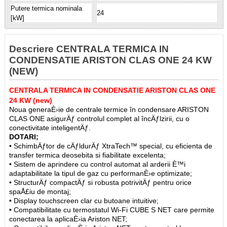
Putere termica nominala
24
[kW]
Descriere CENTRALA TERMICA IN
CONDENSATIE ARISTON CLAS ONE 24 KW
(NEW)
CENTRALA TERMICA IN CONDENSATIE ARISTON CLAS ONE
24 KW (new)
Noua generaÈ›ie de centrale termice în condensare ARISTON
CLAS ONE asigurÄƒ controlul complet al încÄƒlzirii, cu o
conectivitate inteligentÄƒ.
DOTARI;
• SchimbÄƒtor de cÄƒldurÄƒ XtraTech™ special, cu eficienta de
transfer termica deosebita si fiabilitate excelenta;
• Sistem de aprindere cu control automat al arderii È™i
adaptabilitate la tipul de gaz cu performanÈ›e optimizate;
• StructurÄƒ compactÄƒ si robusta potrivitÄƒ pentru orice
spaÅ£iu de montaj;
• Display touchscreen clar cu butoane intuitive;
• Compatibilitate cu termostatul Wi-Fi CUBE S NET care permite
conectarea la aplicaÈ›ia Ariston NET;