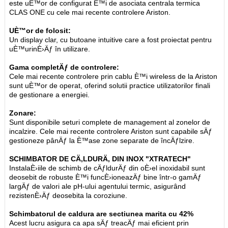
este uÈ™or de configurat È™i de asociata centrala termica
CLAS ONE cu cele mai recente controlere Ariston.
UÈ™or de folosit:
Un display clar, cu butoane intuitive care a fost proiectat pentru
uÈ™urinÈ›Äƒ în utilizare.
Gama completÄƒ de controlere:
Cele mai recente controlere prin cablu È™i wireless de la Ariston
sunt uÈ™or de operat, oferind solutii practice utilizatorilor finali
de gestionare a energiei.
Zonare:
Sunt disponibile seturi complete de management al zonelor de
incalzire. Cele mai recente controlere Ariston sunt capabile sÄƒ
gestioneze pânÄƒ la È™ase zone separate de încÄƒlzire.
SCHIMBATOR DE CÄ‚LDURÄ‚ DIN INOX "XTRATECH"
InstalaÈ›iile de schimb de cÄƒldurÄƒ din oÈ›el inoxidabil sunt
deosebit de robuste È™i funcÈ›ioneazÄƒ bine într-o gamÄƒ
largÄƒ de valori ale pH-ului agentului termic, asigurând
rezistenÈ›Äƒ deosebita la coroziune.
Schimbatorul de caldura are sectiunea marita cu 42%
Acest lucru asigura ca apa sÄƒ treacÄƒ mai eficient prin