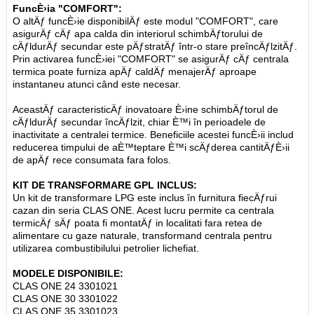
FuncÈ›ia "COMFORT":
O altÄƒ funcÈ›ie disponibilÄƒ este modul "COMFORT", care
asigurÄƒ cÄƒ apa calda din interiorul schimbÄƒtorului de
cÄƒldurÄƒ secundar este pÄƒstratÄƒ într-o stare preîncÄƒlzitÄƒ.
Prin activarea funcÈ›iei "COMFORT" se asigurÄƒ cÄƒ centrala
termica poate furniza apÄƒ caldÄƒ menajerÄƒ aproape
instantaneu atunci când este necesar.
AceastÄƒ caracteristicÄƒ inovatoare È›ine schimbÄƒtorul de
cÄƒldurÄƒ secundar încÄƒlzit, chiar È™i în perioadele de
inactivitate a centralei termice. Beneficiile acestei funcÈ›ii includ
reducerea timpului de aÈ™teptare È™i scÄƒderea cantitÄƒÈ›ii
de apÄƒ rece consumata fara folos.
KIT DE TRANSFORMARE GPL INCLUS:
Un kit de transformare LPG este inclus în furnitura fiecÄƒrui
cazan din seria CLAS ONE. Acest lucru permite ca centrala
termicÄƒ sÄƒ poata fi montatÄƒ in localitati fara retea de
alimentare cu gaze naturale, transformand centrala pentru
utilizarea combustibilului petrolier lichefiat.
MODELE DISPONIBILE:
CLAS ONE 24 3301021
CLAS ONE 30 3301022
CLAS ONE 35 3301023