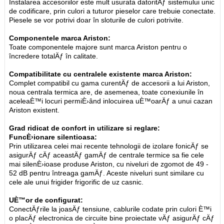
Instalarea accesoriilor este mult usurata datoritÄƒ sistemului unic
de codificare, prin culori a tuturor pieselor care trebuie conectate.
Piesele se vor potrivi doar în sloturile de culori potrivite.
Componentele marca Ariston:
Toate componentele majore sunt marca Ariston pentru o
încredere totalÄƒ în calitate.
Compatibilitate cu centralele existente marca Ariston:
Complet compatibil cu gama curentÄƒ de accesorii a lui Ariston,
noua centrala termica are, de asemenea, toate conexiunile în
aceleaÈ™i locuri permiÈ›ând inlocuirea uÈ™oarÄƒ a unui cazan
Ariston existent.
Grad ridicat de confort in utilizare si reglare:
FuncÈ›ionare silentioasa:
Prin utilizarea celei mai recente tehnologii de izolare fonicÄƒ se
asigurÄƒ cÄƒ aceastÄƒ gamÄƒ de centrale termice sa fie cele
mai silenÈ›ioase produse Ariston, cu niveluri de zgomot de 49 -
52 dB pentru întreaga gamÄƒ. Aceste niveluri sunt similare cu
cele ale unui frigider frigorific de uz casnic.
UÈ™or de configurat:
ConectÄƒrile la joasÄƒ tensiune, cablurile codate prin culori È™i
o placÄƒ electronica de circuite bine proiectate vÄƒ asigurÄƒ cÄƒ