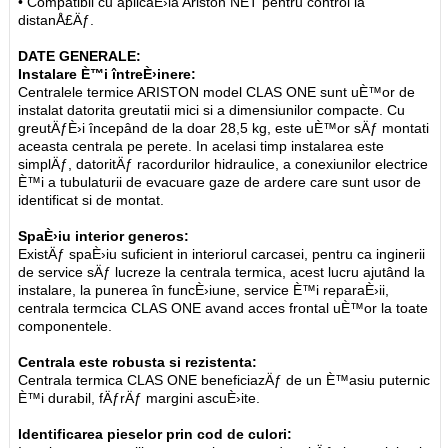
• Compatibil cu aplicaÈ›ia Ariston NET pentru control la
distanÅ£Äƒ.
DATE GENERALE:
Instalare È™i întreÈ›inere:
Centralele termice ARISTON model CLAS ONE sunt uÈ™or de
instalat datorita greutatii mici si a dimensiunilor compacte. Cu
greutÄƒÈ›i începând de la doar 28,5 kg, este uÈ™or sÄƒ montati
aceasta centrala pe perete. In acelasi timp instalarea este
simplÄƒ, datoritÄƒ racordurilor hidraulice, a conexiunilor electrice
È™i a tubulaturii de evacuare gaze de ardere care sunt usor de
identificat si de montat.
SpaÈ›iu interior generos:
ExistÄƒ spaÈ›iu suficient in interiorul carcasei, pentru ca inginerii
de service sÄƒ lucreze la centrala termica, acest lucru ajutând la
instalare, la punerea în funcÈ›iune, service È™i reparaÈ›ii,
centrala termcica CLAS ONE avand acces frontal uÈ™or la toate
componentele.
Centrala este robusta si rezistenta:
Centrala termica CLAS ONE beneficiazÄƒ de un È™asiu puternic
È™i durabil, fÄƒrÄƒ margini ascuÈ›ite.
Identificarea pieselor prin cod de culori: