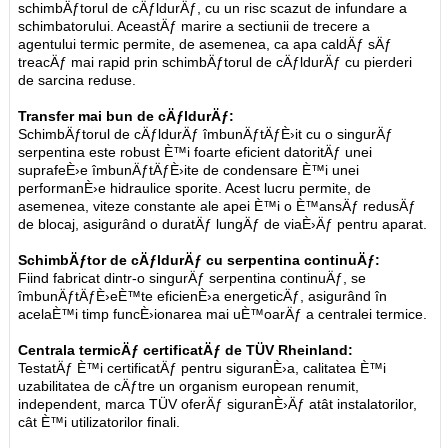
schimbÄƒtorul de cÄƒldurÄƒ, cu un risc scazut de infundare a
schimbatorului. AceastÄƒ marire a sectiunii de trecere a
agentului termic permite, de asemenea, ca apa caldÄƒ sÄƒ
treacÄƒ mai rapid prin schimbÄƒtorul de cÄƒldurÄƒ cu pierderi
de sarcina reduse.
Transfer mai bun de cÄƒldurÄƒ:
SchimbÄƒtorul de cÄƒldurÄƒ îmbunÄƒtÄƒÈ›it cu o singurÄƒ
serpentina este robust È™i foarte eficient datoritÄƒ unei
suprafeÈ›e îmbunÄƒtÄƒÈ›ite de condensare È™i unei
performanÈ›e hidraulice sporite. Acest lucru permite, de
asemenea, viteze constante ale apei È™i o È™ansÄƒ redusÄƒ
de blocaj, asigurând o duratÄƒ lungÄƒ de viaÈ›Äƒ pentru aparat.
SchimbÄƒtor de cÄƒldurÄƒ cu serpentina continuÄƒ:
Fiind fabricat dintr-o singurÄƒ serpentina continuÄƒ, se
îmbunÄƒtÄƒÈ›eÈ™te eficienÈ›a energeticÄƒ, asigurând în
acelaÈ™i timp funcÈ›ionarea mai uÈ™oarÄƒ a centralei termice.
Centrala termicÄƒ certificatÄƒ de TÜV Rheinland:
TestatÄƒ È™i certificatÄƒ pentru siguranÈ›a, calitatea È™i
uzabilitatea de cÄƒtre un organism european renumit,
independent, marca TÜV oferÄƒ siguranÈ›Äƒ atât instalatorilor,
cât È™i utilizatorilor finali.