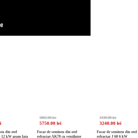
-16%
-1%
5865.00 lei
3330.00 lei
i
5750.00 lei
3240.00 lei
eu din otel
Focar de semineu din otel
Focar de semineu din otel
o 12 kW geam fata
refractar AK70 cu ventilator
refractar J 60 6 kW