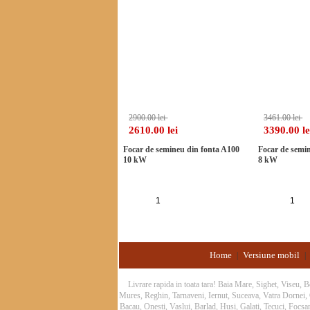
-10%
2900.00 lei
3461.00 lei
2610.00 lei
3390.00 le
Focar de semineu din fonta A100
Focar de semi
10 kW
8 kW
Adauga in cos
Ad
Home
Versiune mobil
|
|
Livrare rapida in toata tara! Baia Mare, Sighet, Viseu,
Mures, Reghin, Tarnaveni, Iernut, Suceava, Vatra Dornei
Bacau, Onesti, Vaslui, Barlad, Husi, Galati, Tecuci, Focs