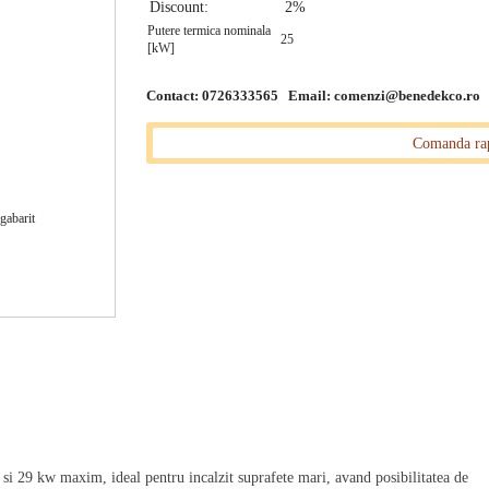
Discount:
2%
Putere termica nominala
25
[kW]
Contact: 0726333565 Email:
comenzi@benedekco.ro
Comanda ra
5 kW
i 29 kw maxim, ideal pentru incalzit suprafete mari, avand posibilitatea de