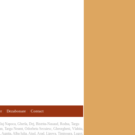
-16%
er
Dezabonare
Contact
|
|
 Cluj Napoca, Gherla, Dej, Bistrita-Nasaud, Rodna, Targu
an, Targu Neamt, Odorheiu Secuiesc, Gheorgheni, Vlahita,
 Agnita, Alba Iulia, Aiud, Arad, Lipova, Timisoara, Lugoj,