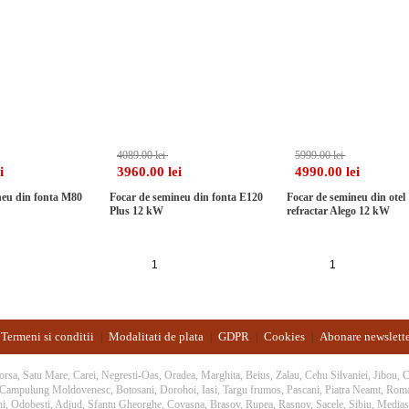
-2%
-3%
4089.00 lei
5999.00 lei
i
3960.00 lei
4990.00 lei
neu din fonta M80
Focar de semineu din fonta E120
Focar de semineu din otel
Plus 12 kW
refractar Alego 12 kW
auga in cos
Adauga in cos
Adauga in cos
Termeni si conditii
Modalitati de plata
GDPR
Cookies
Abonare newslett
|
|
|
|
 Borsa, Satu Mare, Carei, Negresti-Oas, Oradea, Marghita, Beius, Zalau, Cehu Silvaniei, Jibou,
, Campulung Moldovenesc, Botosani, Dorohoi, Iasi, Targu frumos, Pascani, Piatra Neamt, Rom
ani, Odobesti, Adjud, Sfantu Gheorghe, Covasna, Brasov, Rupea, Rasnov, Sacele, Sibiu, Medias,