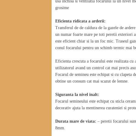
usa inchisa si ventilatia focarului la un nive
grosime
Eficienta ridicata a arderii:
Transferul de de caldura de la gazele de ardere 
un numar foarte mare pe toti peretii exteriori a
este eficient chiar si la un foc mic. Traseul ga
conul focarului pentru un schimb termic mai b
Eficienta crescuta a focarului este realizata cu
utilizatorul avand un control cat mai precis asu
Focarul de semineu este echipat si cu clapeta de
obtine un consum cat mai scazut de lemne.
Siguranta la nivel inalt:
Focarul semineului este echipat cu sticla ceram
decorativ ajuta la mentinerea curateniei si prot
Durata mare de viata:
– peretii focarului sunt
8mm.