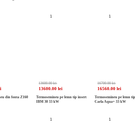
auga in cos
Adauga in cos
Adauga in cos
-9%
13600.00 lei
16700.00 lei
i
13600.00 lei
16560.00 lei
neu din fonta Z160
Termosemineu pe lemn tip insert
Termosemineu pe lemn tip
IBM 30 33 kW
Carla Aqua+ 33 kW
auga in cos
Adauga in cos
Adauga in cos