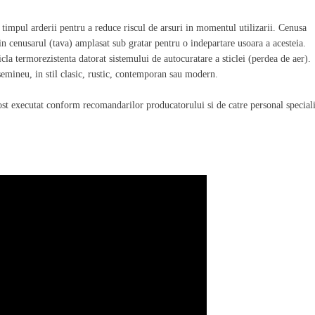
 timpul arderii pentru a reduce riscul de arsuri in momentul utilizarii. Cenusa
in cenusarul (tava) amplasat sub gratar pentru o indepartare usoara a acesteia.
la termorezistenta datorat sistemului de autocuratare a sticlei (perdea de aer).
semineu, in stil clasic, rustic, contemporan sau modern.
ost executat conform recomandarilor producatorului si de catre personal speciali