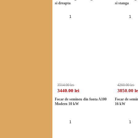
si dreapta
si stanga
Adauga in cos
Ad
-2%
3514.00 lei
4260.00 lei
3440.00 lei
3850.00 le
Focar de semineu din fonta A100
Focar de semi
Modern 10 kW
16 kW
Adauga in cos
Ad