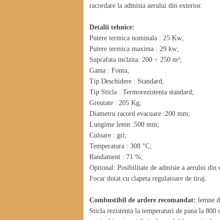
racordare la admisia aerului din exterior.
Detalii tehnice:
Putere termica nominala : 25 Kw;
Putere termica maxima : 29 kw;
Suprafata inclzita: 200 ÷ 250 m²;
Gama : Fonta;
Tip Deschidere : Standard;
Tip Sticla : Termorezistenta standard;
Greutate : 205 Kg;
Diametru racord evacuare :200 mm;
Lungime lemn :500 mm;
Culoare : gri;
Temperatura : 308 °C;
Randament : 71 %;
Optional: Posibilitate de admisie a aerului din 
Focar dotat cu clapeta regulatoare de tiraj.
Combustibil de ardere recomandat:
lemne de
Sticla rezistenta la temperaturi de pana la 800