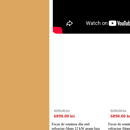
Alte produse din categorie
-16%
8290.00 lei
8290.00 lei
6890.00 lei
6890.00 le
Focar de semineu din otel
Focar de semin
refractar Alego 12 kW geam fata
refractar Aleg