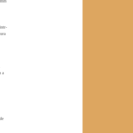
 8mm
intr-
dura
.
u a
 de