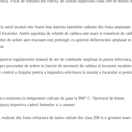
l mediu). Focar de semineu din fontÄƒ de calitate superioara clasa 200 de minim
la aerul incalzit este foarte bun datorita lamelelor radiante din fonta amplasate 
i focarului. Astfel suprafata de schimb de caldura este mare si transferul de cal
zelor de ardere spre evacuare este prelungit cu ajutorul deflectorului amplasat in
un.
 ajutorul regulatorului manual de aer de combustie amplasat in partea inferioara,
pra procesului de ardere in functie de necesarul de caldura al locuintei incalzite
 control a tirajului pentru a impiedica solicitarea la maxim a focarului si pentr
ica rezistenta la temperaturi ridicate de pana la 800° C. Opritorul de lemne
ejeaza impotriva caderii lemnelor si a cenusei.
 realizati din fonta refractara de inalta calitate din clasa 200 si o grosime mare