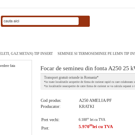
LETI, GAZ METAN) TIP INSERT
SEMINEE SI TERMOSEMINEE PE LEMN TIP IN
Focar de semineu din fonta A250 25 
Transport gratuit oriunde in Romania*
*in toate localitatile acoperite de firma de curierat rapid cu care colaboram s
*in localitatile neacoperite de catre firma de curierat se va calcula separat o
Cod produs:
A250 AMELIA/PF
Producator:
KRATKI
Pret vechi:
6.100
00
lei cu TVA
00
5.970
lei cu TVA
Pret: