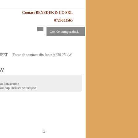
Contact BENEDEK & CO SRL
0726333565
Cos de cumparaturi:
SERT
Focar de semineu din fonta A250 25 kW
kW
au flota proprie
 taxa suplimentara de transport.
Adauga in cos