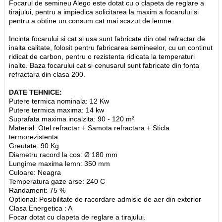
Focarul de semineu Alego este dotat cu o clapeta de reglare a
tirajului, pentru a impiedica solicitarea la maxim a focarului si
pentru a obtine un consum cat mai scazut de lemne.
Incinta focarului si cat si usa sunt fabricate din otel refractar de
inalta calitate, folosit pentru fabricarea semineelor, cu un continut
ridicat de carbon, pentru o rezistenta ridicata la temperaturi
inalte. Baza focarului cat si cenusarul sunt fabricate din fonta
refractara din clasa 200.
DATE TEHNICE:
Putere termica nominala: 12 Kw
Putere termica maxima: 14 kw
Suprafata maxima incalzita: 90 - 120 m²
Material: Otel refractar + Samota refractara + Sticla
termorezistenta
Greutate: 90 Kg
Diametru racord la cos: Ø 180 mm
Lungime maxima lemn: 350 mm
Culoare: Neagra
Temperatura gaze arse: 240 C
Randament: 75 %
Optional: Posibilitate de racordare admisie de aer din exterior
Clasa Energetica : A
Focar dotat cu clapeta de reglare a tirajului.