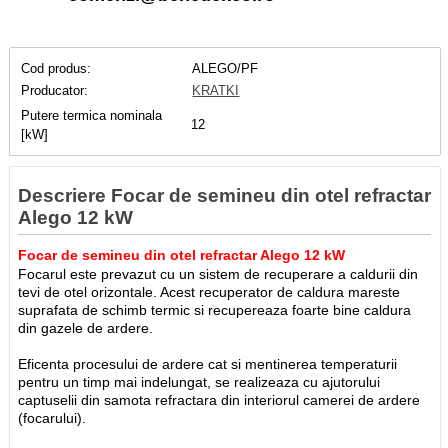
Cod produs:
ALEGO/PF
Producator:
KRATKI
Putere termica nominala
12
[kW]
Descriere Focar de semineu din otel refractar
Alego 12 kW
Focar de semineu din otel refractar Alego 12 kW
Focarul este prevazut cu un sistem de recuperare a caldurii din
tevi de otel orizontale. Acest recuperator de caldura mareste
suprafata de schimb termic si recupereaza foarte bine caldura
din gazele de ardere.
Eficenta procesului de ardere cat si mentinerea temperaturii
pentru un timp mai indelungat, se realizeaza cu ajutorului
captuselii din samota refractara din interiorul camerei de ardere
(focarului).