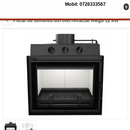
Mobil: 0726333567
0
<
Focar de semineu din otel refractar Alego 12 kW