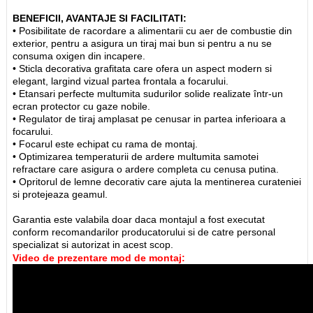
BENEFICII, AVANTAJE SI FACILITATI:
• Posibilitate de racordare a alimentarii cu aer de combustie din
exterior, pentru a asigura un tiraj mai bun si pentru a nu se
consuma oxigen din incapere.
• Sticla decorativa grafitata care ofera un aspect modern si
elegant, largind vizual partea frontala a focarului.
• Etansari perfecte multumita sudurilor solide realizate într-un
ecran protector cu gaze nobile.
• Regulator de tiraj amplasat pe cenusar in partea inferioara a
focarului.
• Focarul este echipat cu rama de montaj.
• Optimizarea temperaturii de ardere multumita samotei
refractare care asigura o ardere completa cu cenusa putina.
• Opritorul de lemne decorativ care ajuta la mentinerea curateniei
si protejeaza geamul.
Garantia este valabila doar daca montajul a fost executat
conform recomandarilor producatorului si de catre personal
specializat si autorizat in acest scop.
Video de prezentare mod de montaj: