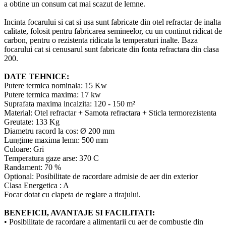
a obtine un consum cat mai scazut de lemne.
Incinta focarului si cat si usa sunt fabricate din otel refractar de inalta
calitate, folosit pentru fabricarea semineelor, cu un continut ridicat de
carbon, pentru o rezistenta ridicata la temperaturi inalte. Baza
focarului cat si cenusarul sunt fabricate din fonta refractara din clasa
200.
DATE TEHNICE:
Putere termica nominala: 15 Kw
Putere termica maxima: 17 kw
Suprafata maxima incalzita: 120 - 150 m²
Material: Otel refractar + Samota refractara + Sticla termorezistenta
Greutate: 133 Kg
Diametru racord la cos: Ø 200 mm
Lungime maxima lemn: 500 mm
Culoare: Gri
Temperatura gaze arse: 370 C
Randament: 70 %
Optional: Posibilitate de racordare admisie de aer din exterior
Clasa Energetica : A
Focar dotat cu clapeta de reglare a tirajului.
BENEFICII, AVANTAJE SI FACILITATI:
• Posibilitate de racordare a alimentarii cu aer de combustie din