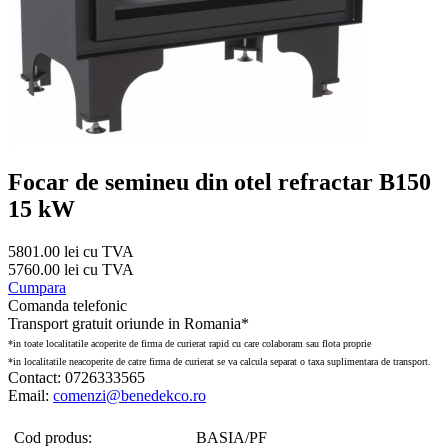
Focar de semineu din otel refractar B150
15 kW
5801.00 lei cu TVA
5760.00 lei cu TVA
Cumpara
Comanda telefonic
Transport gratuit oriunde in Romania*
*in toate localitatile acoperite de firma de curierat rapid cu care colaboram sau flota proprie
*in localitatile neacoperite de catre firma de curierat se va calcula separat o taxa suplimentara de transport.
Contact: 0726333565
Email:
comenzi@benedekco.ro
Cod produs:
BASIA/PF