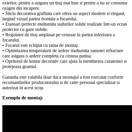
exterior, pentru a asigura un tiraj mai bun si pentru a nu se consuma
oxigen din incapere.
• Sticla decorativa grafitata care ofera un aspect modern si elegant,
largind vizual partea frontala a focarului.
• Etansari perfecte multumita sudurilor solide realizate într-un ecran
protector cu gaze nobile.
• Regulator de tiraj amplasat pe cenusar in partea inferioara a
focarului.
• Focarul este echipat cu rama de montaj.
• Optimizarea temperaturii de ardere multumita samotei refractare
care asigura o ardere completa cu cenusa putina.
• Opritorul de lemne decorativ care ajuta la mentinerea curateniei si
protejeaza geamul.
Garantia este valabila doar daca montajul a fost executat conform
recomandarilor producatorului si de catre personal specializat si
autorizat in acest scop.
Exemplu de montaj: