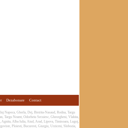
er
Dezabonare
Contact
|
|
 Cluj Napoca, Gherla, Dej, Bistrita-Nasaud, Rodna, Targu
an, Targu Neamt, Odorheiu Secuiesc, Gheorgheni, Vlahita,
 Agnita, Alba Iulia, Aiud, Arad, Lipova, Timisoara, Lugoj,
oviste, Ploiesti, Bucuresti, Giurgiu, Urziceni, Slobozia,