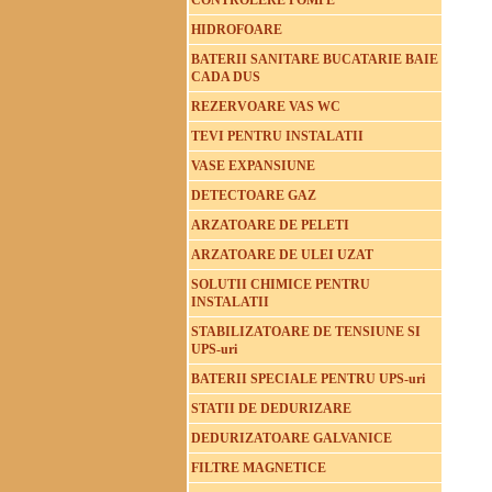
CONTROLERE POMPE
HIDROFOARE
BATERII SANITARE BUCATARIE BAIE
CADA DUS
REZERVOARE VAS WC
TEVI PENTRU INSTALATII
VASE EXPANSIUNE
DETECTOARE GAZ
ARZATOARE DE PELETI
ARZATOARE DE ULEI UZAT
SOLUTII CHIMICE PENTRU
INSTALATII
STABILIZATOARE DE TENSIUNE SI
UPS-uri
BATERII SPECIALE PENTRU UPS-uri
STATII DE DEDURIZARE
DEDURIZATOARE GALVANICE
FILTRE MAGNETICE