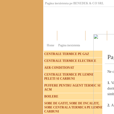
Pagina inexistenta pe BENEDEK & CO SRL
Home
Catalog produse
Producatori
Home
Pagina inexistenta
CENTRALE TERMICE PE GAZ
Pa
CENTRALE TERMICE ELECTRICE
AER CONDITIONAT
Ne c
CENTRALE TERMICE PE LEMNE
PELETI SI CARBUNI
1.
V
PUFFERE PENTRU AGENT TERMIC SI
dori
ACM
simb
BOILERE
SOBE DE GATIT, SOBE DE INCALZIT,
2.
A
SOBE CENTRALA TERMICA PE LEMNE
CARBUNI