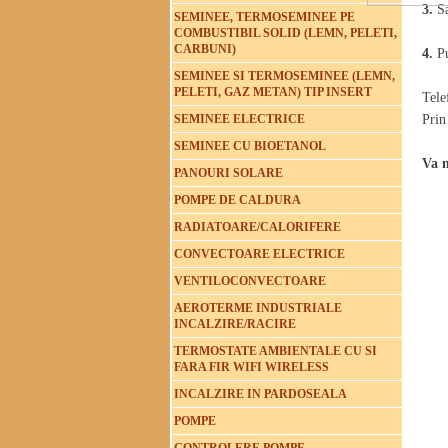
3.
S
SEMINEE, TERMOSEMINEE PE
COMBUSTIBIL SOLID (LEMN, PELETI,
CARBUNI)
4.
Pu
SEMINEE SI TERMOSEMINEE (LEMN,
PELETI, GAZ METAN) TIP INSERT
Tele
SEMINEE ELECTRICE
Prin
SEMINEE CU BIOETANOL
Va 
PANOURI SOLARE
POMPE DE CALDURA
RADIATOARE/CALORIFERE
CONVECTOARE ELECTRICE
VENTILOCONVECTOARE
AEROTERME INDUSTRIALE
INCALZIRE/RACIRE
TERMOSTATE AMBIENTALE CU SI
FARA FIR WIFI WIRELESS
INCALZIRE IN PARDOSEALA
POMPE