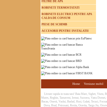
FILTRE DE APA
ROBINETI TERMOSTATATI
ROBINETI ELECTRICI PENTRU APA
CALDA DE CONSUM
PIESE DE SCHIMB
ACCESORII PENTRU INSTALATII
Home
Versiune mobil
|
|
Livrare rapida in toata tara! Baia Mare, Sighet, Viseu,
Mures, Reghin, Tarnaveni, Iernut, Suceava, Vatra Dornei
Bacau, Onesti, Vaslui, Barlad, Husi, Galati, Tecuci, Focs
Deva, Brad, Petrosani, Resita, Oravita, Targu Jiu, Orsov