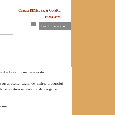
Contact BENEDEK & CO SRL
0726333565
Cos de cumparaturi:
ul solicitat nu mai este in stoc.
e sus al acestei pagini denumirea produsului
 pe tastatura sau dati clic de stanga pe
oduse