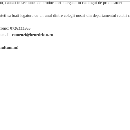
au, cautati in sectiunea de producatori mergand in
catalogul de producatori
teti sa luati legatura cu un unul dintre colegii nostri din departamentul relatii cu
fonic:
0726333565
 email:
comenzi@benedekco.ro
multumim!