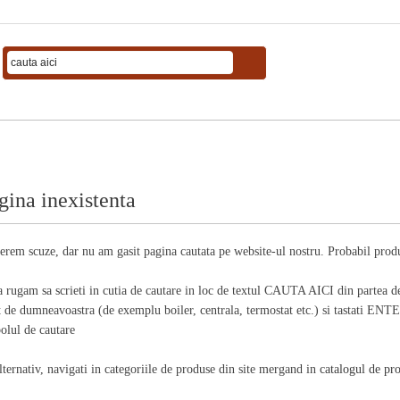
gina inexistenta
erem scuze, dar nu am gasit pagina cautata pe website-ul nostru. Probabil produs
a rugam sa scrieti in cutia de cautare in loc de textul CAUTA AICI din partea d
t de dumneavoastra (de exemplu boiler, centrala, termostat etc.) si tastati ENTER
olul de cautare
lternativ, navigati in categoriile de produse din site mergand in
catalogul de pr