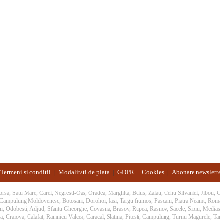
Termeni si conditii
Modalitati de plata
GDPR
Cookies
Abonare newslett
|
|
|
|
 Borsa, Satu Mare, Carei, Negresti-Oas, Oradea, Marghita, Beius, Zalau, Cehu Silvaniei, Jibou,
, Campulung Moldovenesc, Botosani, Dorohoi, Iasi, Targu frumos, Pascani, Piatra Neamt, Rom
ani, Odobesti, Adjud, Sfantu Gheorghe, Covasna, Brasov, Rupea, Rasnov, Sacele, Sibiu, Medias,
a, Craiova, Calafat, Ramnicu Valcea, Caracal, Slatina, Pitesti, Campulung, Turnu Magurele, Targ