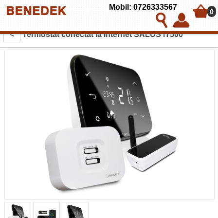
Mobil: 0726333567
0
<
Termostat conectat la Internet SALUS iT500