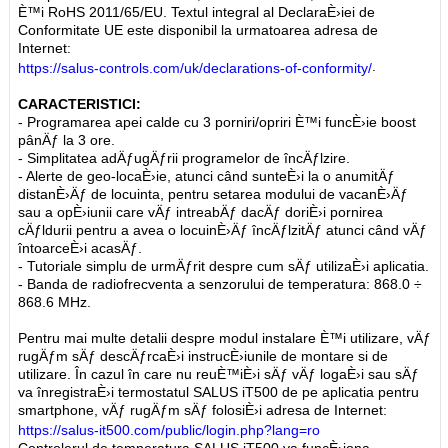
È™i RoHS 2011/65/EU. Textul integral al DeclaraÈ›iei de
Conformitate UE este disponibil la urmatoarea adresa de
Internet:
.
https://salus-controls.com/uk/declarations-of-conformity/
CARACTERISTICI:
- Programarea apei calde cu 3 porniri/opriri È™i funcÈ›ie boost
pânÄƒ la 3 ore.
- Simplitatea adÄƒugÄƒrii programelor de încÄƒlzire.
- Alerte de geo-locaÈ›ie, atunci când sunteÈ›i la o anumitÄƒ
distanÈ›Äƒ de locuinta, pentru setarea modului de vacanÈ›Äƒ
sau a opÈ›iunii care vÄƒ intreabÄƒ dacÄƒ doriÈ›i pornirea
cÄƒldurii pentru a avea o locuinÈ›Äƒ încÄƒlzitÄƒ atunci când vÄƒ
întoarceÈ›i acasÄƒ.
- Tutoriale simplu de urmÄƒrit despre cum sÄƒ utilizaÈ›i aplicatia.
- Banda de radiofrecventa a senzorului de temperatura: 868.0 ÷
868.6 MHz.
Pentru mai multe detalii despre modul instalare È™i utilizare, vÄƒ
rugÄƒm sÄƒ descÄƒrcaÈ›i instrucÈ›iunile de montare si de
utilizare. În cazul în care nu reuÈ™iÈ›i sÄƒ vÄƒ logaÈ›i sau sÄƒ
va înregistraÈ›i termostatul SALUS iT500 de pe aplicatia pentru
smartphone, vÄƒ rugÄƒm sÄƒ folosiÈ›i adresa de Internet:
https://salus-it500.com/public/login.php?lang=ro