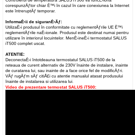
Controlerul de temperatura SALUS iT500 va funcÈ›iona
corespunzÄƒtor chiar È™i în cazul în care conexiunea la Internet
este întreruptÄƒ temporar.
InformaÈ›ii de siguranÈ›Äƒ:
UtilizaÈ›i produsul în conformitate cu reglementÄƒrile UE È™i
reglementÄƒrile naÈ›ionale. Produsul este destinat numai pentru
utilizare în interiorul locuintelor. MenÈ›ineÈ›i termostatul SALUS
iT500 complet uscat.
ATENTIE:
DeconectaÈ›i întotdeauna termostatul SALUS iT500 de la
reteaua de curent alternativ de 230V înainte de instalare, inainte
de curatarea lui, sau inainte de a face orice fel de modificÄƒri.
VÄƒ rugÄƒm sÄƒ citiÅ£i cu atentie manualul atasat produsului
înainte de instalarea si utilizarea lui.
Video de prezentare termostat SALUS iT500: