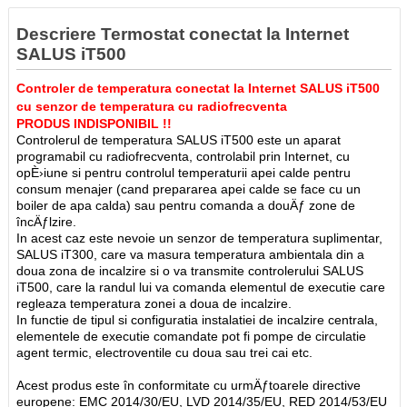
Descriere Termostat conectat la Internet
SALUS iT500
Controler de temperatura conectat la Internet SALUS iT500
cu senzor de temperatura cu radiofrecventa
PRODUS INDISPONIBIL !!
Controlerul de temperatura SALUS iT500 este un aparat
programabil cu radiofrecventa, controlabil prin Internet, cu
opÈ›iune si pentru controlul temperaturii apei calde pentru
consum menajer (cand prepararea apei calde se face cu un
boiler de apa calda) sau pentru comanda a douÄƒ zone de
încÄƒlzire.
In acest caz este nevoie un senzor de temperatura suplimentar,
SALUS iT300, care va masura temperatura ambientala din a
doua zona de incalzire si o va transmite controlerului SALUS
iT500, care la randul lui va comanda elementul de executie care
regleaza temperatura zonei a doua de incalzire.
In functie de tipul si configuratia instalatiei de incalzire centrala,
elementele de executie comandate pot fi pompe de circulatie
agent termic, electroventile cu doua sau trei cai etc.
Acest produs este în conformitate cu urmÄƒtoarele directive
europene: EMC 2014/30/EU, LVD 2014/35/EU, RED 2014/53/EU