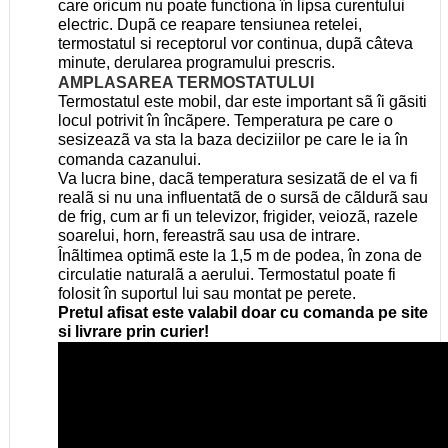
care oricum nu poate functiona în lipsa curentului
electric. Dupã ce reapare tensiunea retelei,
termostatul si receptorul vor continua, dupã câteva
minute, derularea programului prescris.
AMPLASAREA TERMOSTATULUI
Termostatul este mobil, dar este important sã îi gãsiti
locul potrivit în încãpere.
Temperatura pe care o
sesizeazã va sta la baza deciziilor pe care le ia în
comanda cazanului.
Va lucra bine, dacã temperatura sesizatã de el va fi
realã si nu una influentatã de o sursã de cãldurã sau
de frig, cum ar fi un televizor, frigider, veiozã, razele
soarelui, horn, fereastrã sau usa de intrare.
Înãltimea optimã este la 1,5 m de podea, în zona de
circulatie naturalã a aerului.
Termostatul poate fi
folosit în suportul lui sau montat pe perete.
Pretul afisat este valabil doar cu comanda pe site
si livrare prin curier!