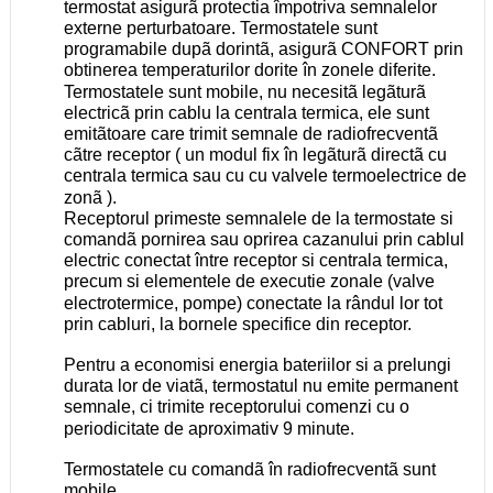
termostat asigurã protectia împotriva semnalelor
externe perturbatoare. Termostatele sunt
programabile dupã dorintã, asigurã CONFORT prin
obtinerea temperaturilor dorite în zonele diferite.
Termostatele sunt mobile, nu necesitã legãturã
electricã prin cablu la centrala termica, ele sunt
emitãtoare care trimit semnale de radiofrecventã
cãtre receptor ( un modul fix în legãturã directã cu
centrala termica sau cu cu valvele termoelectrice de
zonã ).
Receptorul primeste semnalele de la termostate si
comandã pornirea sau oprirea cazanului prin cablul
electric conectat între receptor si centrala termica,
precum si elementele de executie zonale (valve
electrotermice, pompe) conectate la rândul lor tot
prin cabluri, la bornele specifice din receptor.
Pentru a economisi energia bateriilor si a prelungi
durata lor de viatã, termostatul nu emite permanent
semnale, ci trimite receptorului comenzi cu o
periodicitate de aproximativ 9 minute.
Termostatele cu comandã în radiofrecventã sunt
mobile.