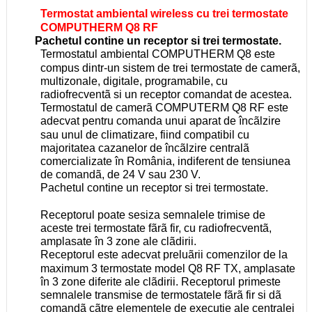
Termostat ambiental wireless cu trei termostate
COMPUTHERM Q8 RF
Pachetul contine un receptor si trei termostate.
Termostatul ambiental COMPUTHERM Q8 este
compus dintr-un sistem de trei termostate de camerã,
multizonale, digitale, programabile, cu
radiofrecventã si un receptor comandat de acestea.
Termostatul de camerã COMPUTERM Q8 RF este
adecvat pentru comanda unui aparat de încãlzire
sau unul de climatizare, fiind compatibil cu
majoritatea cazanelor de încãlzire centralã
comercializate în România, indiferent de tensiunea
de comandã, de 24 V sau 230 V.
Pachetul contine un receptor si trei termostate.
Receptorul poate sesiza semnalele trimise de
aceste trei termostate fãrã fir, cu radiofrecventã,
amplasate în 3 zone ale clãdirii.
Receptorul este adecvat preluãrii comenzilor de la
maximum 3 termostate model Q8 RF TX, amplasate
în 3 zone diferite ale clãdirii. Receptorul primeste
semnalele transmise de termostatele fãrã fir si dã
comandã cãtre elementele de executie ale centralei