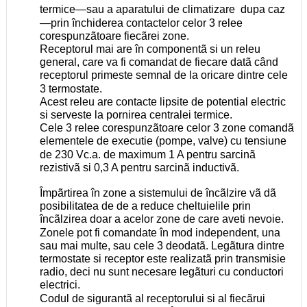
termice—sau a aparatului de climatizare dupa caz
—prin închiderea contactelor celor 3 relee
corespunzãtoare fiecãrei zone.
Receptorul mai are în componentã si un releu
general, care va fi comandat de fiecare datã când
receptorul primeste semnal de la oricare dintre cele
3 termostate.
Acest releu are contacte lipsite de potential electric
si serveste la pornirea centralei termice.
Cele 3 relee corespunzãtoare celor 3 zone comandã
elementele de executie (pompe, valve) cu tensiune
de 230 Vc.a. de maximum 1 A pentru sarcinã
rezistivã si 0,3 A pentru sarcinã inductivã.
Împãrtirea în zone a sistemului de încãlzire vã dã
posibilitatea de de a reduce cheltuielile prin
încãlzirea doar a acelor zone de care aveti nevoie.
Zonele pot fi comandate în mod independent, una
sau mai multe, sau cele 3 deodatã. Legãtura dintre
termostate si receptor este realizatã prin transmisie
radio, deci nu sunt necesare legãturi cu conductori
electrici.
Codul de sigurantã al receptorului si al fiecãrui