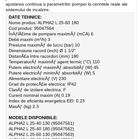
ajustarea continua a parametrilor pompei la cerintele reale ale
sistemului de incalzire.
DATE TEHNICE:
Nume produs: ALPHA2 L 25-60 180
Cod produs: 95047564
ÎnÄƒlÅ£ime de pompare maximÄƒ (mCA) 6
Debit maxim (m³/h) 3
Presiune maximÄƒ de lucru (bar) 10
Dimensiune racord (inch) Ø 1 1/2"
DistanÅ£a între racorduri (mm) 180
TemperaturÄƒ maximÄƒ agent termic (°C) 110
Putere electricÄƒ maximÄƒ absorbitÄƒ (W) 45
Putere electricÄƒ minimÄƒ absorbitÄƒ (W) 5
Alimentare electricÄƒ (V) 230
Grad de protecÅ£ie electrica: IP42
ClasÄƒ de izolare electrica: F
Curent nominal maxim (A) 0.19
Index de eficienta energetica EEI: 0.23
MasÄƒ (kg) 2.3
MODELE DISPONIBILE:
ALPHA2 L 25-40 130 (95047561)
ALPHA2 L 25-40 180 (95047562)
ALPHA2 L 25-60 130 (95047563)