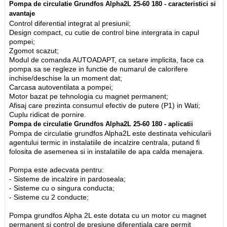
Pompa de circulatie Grundfos Alpha2L 25-60 180 - caracteristici si
avantaje
Control diferential integrat al presiunii;
Design compact, cu cutie de control bine intergrata in capul
pompei;
Zgomot scazut;
Modul de comanda AUTOADAPT, ca setare implicita, face ca
pompa sa se regleze in functie de numarul de calorifere
inchise/deschise la un moment dat;
Carcasa autoventilata a pompei;
Motor bazat pe tehnologia cu magnet permanent;
Afisaj care prezinta consumul efectiv de putere (P1) in Wati;
Cuplu ridicat de pornire.
Pompa de circulatie Grundfos Alpha2L 25-60 180 - aplicatii
Pompa de circulatie grundfos Alpha2L este destinata vehicularii
agentului termic in instalatiile de incalzire centrala, putand fi
folosita de asemenea si in instalatiile de apa calda menajera.
Pompa este adecvata pentru:
- Sisteme de incalzire in pardoseala;
- Sisteme cu o singura conducta;
- Sisteme cu 2 conducte;
Pompa grundfos Alpha 2L este dotata cu un motor cu magnet
permanent si control de presiune diferentiala care permit