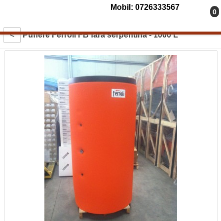
Mobil: 0726333567
0
<
Puffere Ferroli FB fara serpentina - 1000 L