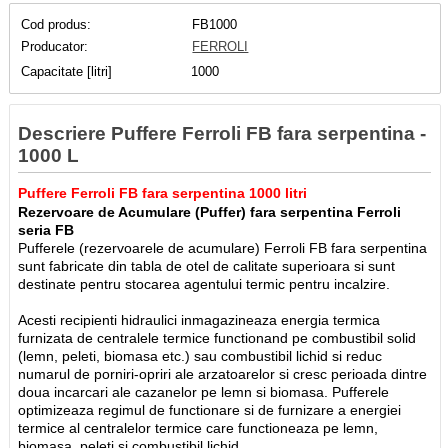
Cod produs:
FB1000
Producator:
FERROLI
Capacitate [litri]
1000
Descriere Puffere Ferroli FB fara serpentina -
1000 L
Puffere Ferroli FB fara serpentina 1000 litri
Rezervoare de Acumulare (Puffer) fara serpentina Ferroli
seria FB
Pufferele (rezervoarele de acumulare) Ferroli FB fara serpentina
sunt fabricate din tabla de otel de calitate superioara si sunt
destinate pentru stocarea agentului termic pentru incalzire.
Acesti recipienti hidraulici inmagazineaza energia termica
furnizata de centralele termice functionand pe combustibil solid
(lemn, peleti, biomasa etc.) sau combustibil lichid si reduc
numarul de porniri-opriri ale arzatoarelor si cresc perioada dintre
doua incarcari ale cazanelor pe lemn si biomasa. Pufferele
optimizeaza regimul de functionare si de furnizare a energiei
termice al centralelor termice care functioneaza pe lemn,
biomasa, peleti si combustibil lichid.