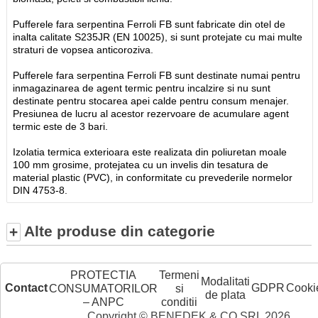
Pufferele fara serpentina Ferroli FB sunt fabricate din otel de
inalta calitate S235JR (EN 10025), si sunt protejate cu mai multe
straturi de vopsea anticoroziva.
Pufferele fara serpentina Ferroli FB sunt destinate numai pentru
inmagazinarea de agent termic pentru incalzire si nu sunt
destinate pentru stocarea apei calde pentru consum menajer.
Presiunea de lucru al acestor rezervoare de acumulare agent
termic este de 3 bari.
Izolatia termica exterioara este realizata din poliuretan moale
100 mm grosime, protejatea cu un invelis din tesatura de
material plastic (PVC), in conformitate cu prevederile normelor
DIN 4753-8.
Alte produse din categorie
+
PROTECTIA
Termeni
Modalitati
Contact
GDPR
Cooki
CONSUMATORILOR
si
de plata
– ANPC
conditii
Copyright © BENEDEK & CO SRL 2026