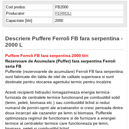
Cod produs:
FB2000
Producator:
FERROLI
Capacitate [litri]
2000
Descriere Puffere Ferroli FB fara serpentina -
2000 L
Puffere Ferroli FB fara serpentina 2000 litri
Rezervoare de Acumulare (Puffer) fara serpentina Ferroli
seria FB
Pufferele (rezervoarele de acumulare) Ferroli FB fara serpentina
sunt fabricate din tabla de otel de calitate superioara si sunt
destinate pentru stocarea agentului termic pentru incalzire.
Acesti recipienti hidraulici inmagazineaza energia termica
furnizata de centralele termice functionand pe combustibil solid
(lemn, peleti, biomasa etc.) sau combustibil lichid si reduc
numarul de porniri-opriri ale arzatoarelor si cresc perioada dintre
doua incarcari ale cazanelor pe lemn si biomasa. Pufferele
optimizeaza regimul de functionare si de furnizare a energiei
termice al centralelor termice care functioneaza pe lemn,
biomasa, peleti si combustibil lichid.