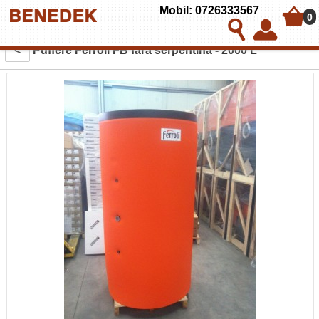
Mobil: 0726333567
0
<
Puffere Ferroli FB fara serpentina - 2000 L