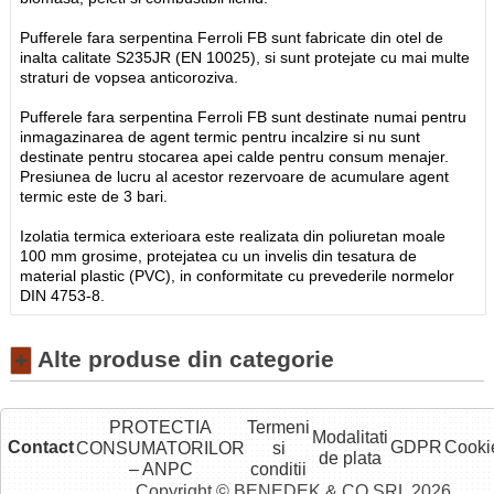
Pufferele fara serpentina Ferroli FB sunt fabricate din otel de
inalta calitate S235JR (EN 10025), si sunt protejate cu mai multe
straturi de vopsea anticoroziva.
Pufferele fara serpentina Ferroli FB sunt destinate numai pentru
inmagazinarea de agent termic pentru incalzire si nu sunt
destinate pentru stocarea apei calde pentru consum menajer.
Presiunea de lucru al acestor rezervoare de acumulare agent
termic este de 3 bari.
Izolatia termica exterioara este realizata din poliuretan moale
100 mm grosime, protejatea cu un invelis din tesatura de
material plastic (PVC), in conformitate cu prevederile normelor
DIN 4753-8.
Alte produse din categorie
+
PROTECTIA
Termeni
Modalitati
Contact
GDPR
Cooki
CONSUMATORILOR
si
de plata
– ANPC
conditii
Copyright © BENEDEK & CO SRL 2026