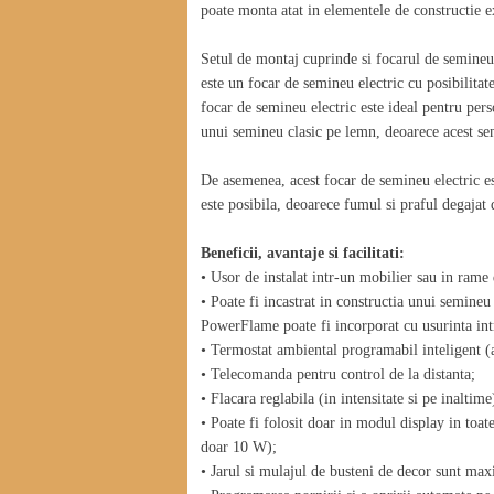
poate monta atat in elementele de constructie ex
Setul de montaj cuprinde si focarul de semi
este un focar de semineu electric cu posibilitat
focar de semineu electric este ideal pentru per
unui semineu clasic pe lemn, deoarece acest sem
De asemenea, acest focar de semineu electric e
este posibila, deoarece fumul si praful degajat 
Beneficii, avantaje si facilitati:
• Usor de instalat intr-un mobilier sau in rame 
• Poate fi incastrat in constructia unui semine
PowerFlame poate fi incorporat cu usurinta intr
• Termostat ambiental programabil inteligent (a
• Telecomanda pentru control de la distanta;
• Flacara reglabila (in intensitate si pe inaltime
• Poate fi folosit doar in modul display in toat
doar 10 W);
• Jarul si mulajul de busteni de decor sunt max