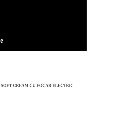
NEU TAGU HELMI SOFT CREAM CU FOCAR ELECTRIC
MI SOFT CREAM CU FOCAR ELECTRIC
-20%
-21%