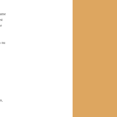
lame
st
le
n nu
s,