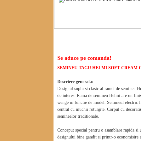
Descriere SEMINEU TAGU HELMI SOFT
Se aduce pe comanda!
SEMINEU TAGU HELMI SOFT CREAM 
Descriere generala:
Designul suplu si clasic al ramei de semineu He
de interes. Rama de semineu Helmi are un finisaj
wenge in functie de model. Semineul electric He
central cu muchii rotunjite. Corpul cu decoratiu
semineelor traditionale.
Conceput special pentru o asamblare rapida si u
designului bine gandit si printr-o economisire 