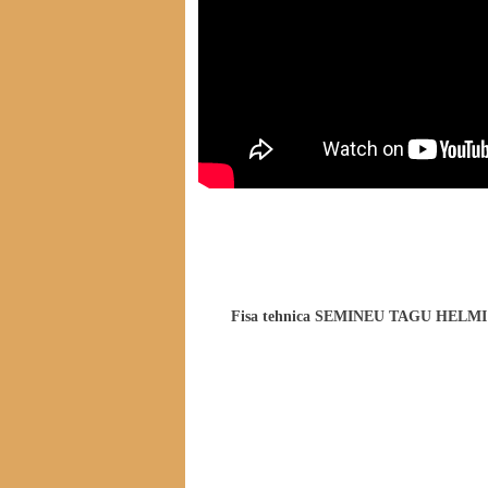
Download fisiere atasate pentru SEMI
Fisa tehnica SEMINEU TAGU HEL
Alte produse din categorie
-21%