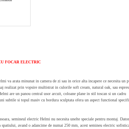
 CREAM CU FOCAR ELECTRIC
CU FOCAR ELECTRIC
lmi va arata minunat in camera de zi sau in orice alta incapere ce necesita un 
 realizat prin vopsire multistrat in culorile soft cream, natural oak, sau espres
lmi are un panou central usor arcuit, coloane plane in stil toscan si un cadru
ni subtile si topul masiv cu bordura sculptata ofera un aspect functional specif
soara, semineul electric Helmi nu necesita unelte speciale pentru montaj. Dator
a spatiului, avand o adancime de numai 250 mm, acest semineu electric sofistica