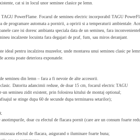
istente, cat si in locul unor seminee clasice pe lemn.
neu TAGU PowerFlame. Focarul de semineu electric incorporabil TAGU PowerF
ea de programare automata a pornirii, a opririi si a temperaturii ambientale. Ace
soanele care isi doresc ambianta speciala data de un semineu, fara inconveniente
ineu incalzeste locuinta fara degajari de praf, fum, sau miros deranjant.
ste ideal pentru incalzirea muzeelor, unde montarea unui semineu clasic pe lem
de acesta poate deteriora exponatele.
de semineu din lemn – fara a fi nevoie de alte accesorii.
u clasic. Datorita adancimii reduse, de doar 15 cm, focarul electric TAGU
-un semineu zidit existent, prin folosirea kitului de montaj optional;
fisajul se stinge dupa 60 de secunde dupa terminarea setarilor);
);
e anotimpurile, doar cu efectul de flacara pornit (care are un consum foarte redu
imizeaza efectul de flacara, asigurand o iluminare foarte buna;