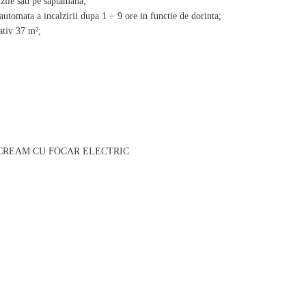
 zile sau pe saptamana;
utomata a incalzirii dupa 1 ÷ 9 ore in functie de dorinta;
ativ 37 m²;
 CREAM CU FOCAR ELECTRIC