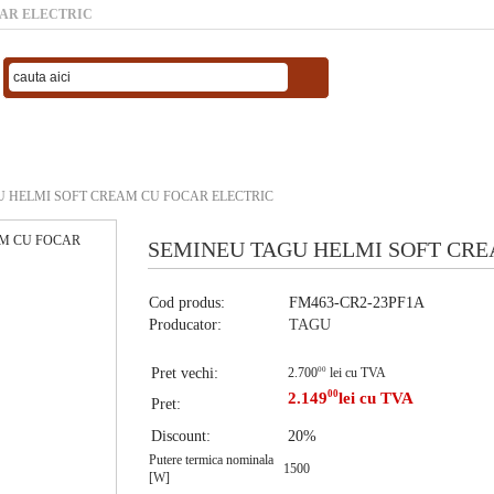
CAR ELECTRIC
U HELMI SOFT CREAM CU FOCAR ELECTRIC
SEMINEU TAGU HELMI SOFT CRE
Cod produs:
FM463-CR2-23PF1A
Producator:
TAGU
Pret vechi:
2.700
00
lei cu TVA
00
2.149
lei cu TVA
Pret:
Discount:
20%
Putere termica nominala
1500
[W]