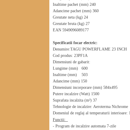
Inaltime pachet (mm) 240
Adancime pachet (mm) 360
Greutate neta (kg) 24
Greutate bruta (kg) 27
EAN 5949096089177
Specificatii focar electric:
Denumire:TAGU POWERFLAME 23 INCH
Cod produs: 23PF1A
Dimensiuni de gabarit:
Lungime (mm) 600
Inaltime (mm) 503
Adancime (mm) 150
Dimensiuni incorporare (mm) 584x495
Putere incalzire (Watt) 1500
Suprafata incalzita (m²) 37
Tehnologie de incalzire: Aeroterma Nichrome
Domeniul de reglaj al temperaturii interioare:
Functii:
- Program de incalzire automata 7-zile