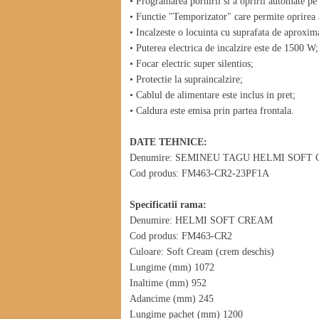
• Programarea pornirii si a opririi automate pe
• Functie "Temporizator" care permite oprirea a
• Incalzeste o locuinta cu suprafata de aproxim
• Puterea electrica de incalzire este de 1500 W;
• Focar electric super silentios;
• Protectie la supraincalzire;
• Cablul de alimentare este inclus in pret;
• Caldura este emisa prin partea frontala.
DATE TEHNICE:
Denumire: SEMINEU TAGU HELMI SOFT
Cod produs: FM463-CR2-23PF1A
Specificatii rama:
Denumire: HELMI SOFT CREAM
Cod produs: FM463-CR2
Culoare: Soft Cream (crem deschis)
Lungime (mm) 1072
Inaltime (mm) 952
Adancime (mm) 245
Lungime pachet (mm) 1200