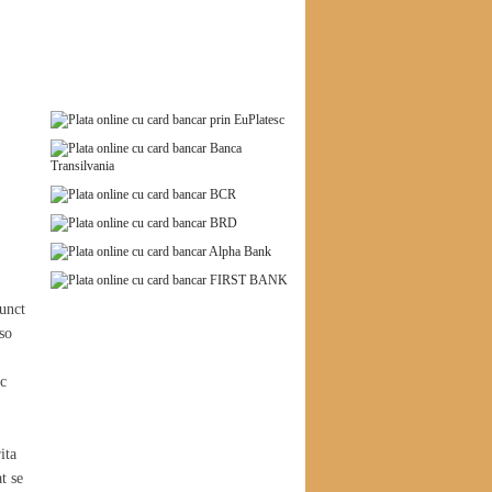
punct
so
ic
ita
t se