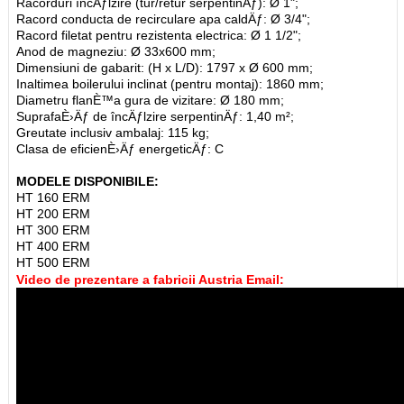
Racorduri încÄƒlzire (tur/retur serpentinÄƒ): Ø 1";
Racord conducta de recirculare apa caldÄƒ: Ø 3/4";
Racord filetat pentru rezistenta electrica: Ø 1 1/2";
Anod de magneziu: Ø 33x600 mm;
Dimensiuni de gabarit: (H x L/D): 1797 x Ø 600 mm;
Inaltimea boilerului inclinat (pentru montaj): 1860 mm;
Diametru flanÈ™a gura de vizitare: Ø 180 mm;
SuprafaÈ›Äƒ de încÄƒlzire serpentinÄƒ: 1,40 m²;
Greutate inclusiv ambalaj: 115 kg;
Clasa de eficienÈ›Äƒ energeticÄƒ: C
MODELE DISPONIBILE:
HT 160 ERM
HT 200 ERM
HT 300 ERM
HT 400 ERM
HT 500 ERM
Video de prezentare a fabricii Austria Email: