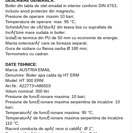
DESCRIERE GENERALA:
Boiler din tabla de otel emailat in interior conform DIN 4753,
inclusiv anod protector din magneziu;
Presiune de operare: maxim 10 bari;
Temperatura de operare: max. 95 °C;
SchimbÄƒtor de cÄƒldurÄƒ din teava lisa cu suprafata de
încÄƒlzire mare sudata in boiler;
IzolaÈ›ie termica din PU de 50 mm cu economie de energie;
Manta exterioarÄƒ care se livreaza separat;
Gura de vizitare cu flansa oarba Ø 180 mm;
Termometru cu cadran.
DATE TEHNICE:
Marca: AUSTRIA EMAIL
Denumire: Boiler apa calda tip HT ERM
Model: HT 300 ERM
Art.Nr.: A22773+A86503
Volum nominal: 300 litri
Presiune de funcÈ›ionare maxima: 10 bari;
Presiune de funcÈ›ionare maxima serpentina de incalzire: 10
bari;
TemperaturÄƒ de funcÈ›ionare maxima: 95 °C;
TemperaturÄƒ de funcÈ›ionare maxima serpentina de incalzire:
110 °C;
Racord conducta de apÄƒ rece si caldÄƒ: Ø 1";