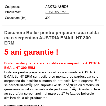
Cod produs:
A22773+A86503
Producator:
AUSTRIA EMAIL
Capacitate [litri]
300
Descriere Boiler pentru preparare apa calda
cu o serpentina AUSTRIA EMAIL HT 300
ERM
5 ani garantie !
Boiler pentru preparare apa calda cu o serpentina AUSTRIA
EMAIL HT 300 ERM
Boilerele pentru preparare apa calda cu acumulare AUSTRIA
EMAIL tip HT ERM sunt boilere cu montare pe pardoseala cu o
serpentina de incalzire si manta de protectie livrata separat. Ele
se caracterizeazÄƒ prin suprafeÈ›e de încÄƒlzire cu dimensiuni
generoase si valori deosebite de performanÈ›Äƒ. Aceste boilere
au suprafata serpentinei mai mare cu 17 % fata de boilerele
similare de la alti producatori.