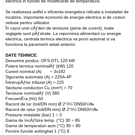
electrica in functie de modificarile de temperatura.
Se realizeaza astfel o eficienta energetica ridicata a instalatiei de
incalzire, importante economii de energie electrica si de costuri
reduse pentru utilizator.
În cazul unei cÄƒderi de tensiune (pene de curent), toate
reglajele sunt pÄƒstrate. La repornirea alimentarii cu energie
electrica, centrala termica electrica va porni automat si va
functiona la parametrii setati anterior.
DATE TEHNICE:
Denumire produs: OFS-DTL 120 kW
Putere termica nominalÄƒ (kW) 120
Curent nominal (A) ~ 3x182
Siguranta automata (A) > 225A-4P
ÎntrerupÄƒtor trifazat (A) > 225
Sectiune conductori Cu (mm²) > 70
Tensiune nominalÄƒ (V) 380
FrecvenÈ›a (Hz) 50
Racord de tur (toli/DN mm) Ø 2"/ï¼ˆDN50ï¼‰
Racord de retur (toli/DN mm) Ø 2"/ï¼ˆDN50ï¼‰
Presiune instalatie (bar) 1 ÷ 3
Gama de încÄƒlzire temp. (°C) 30 ÷ 85
Gama de temperaturi acm (°C) 30 ÷ 80
Pornire functie antiinghet 1 (°C) 8