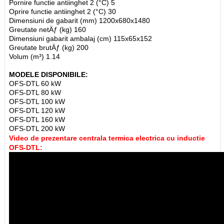
Pornire functie antiinghet 2 (°C) 5
Oprire functie antiinghet 2 (°C) 30
Dimensiuni de gabarit (mm) 1200x680x1480
Greutate netÄƒ (kg) 160
Dimensiuni gabarit ambalaj (cm) 115x65x152
Greutate brutÄƒ (kg) 200
Volum (m³) 1.14
MODELE DISPONIBILE:
OFS-DTL 60 kW
OFS-DTL 80 kW
OFS-DTL 100 kW
OFS-DTL 120 kW
OFS-DTL 160 kW
OFS-DTL 200 kW
Video de prezentare centrala termica electrica cu inductie
OFS-DTL: