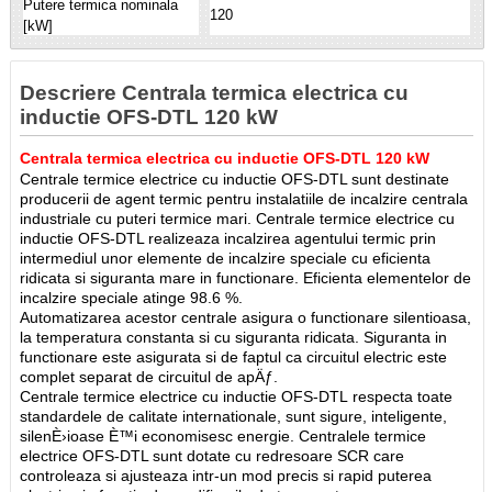
Putere termica nominala
120
[kW]
Descriere Centrala termica electrica cu
inductie OFS-DTL 120 kW
Centrala termica electrica cu inductie OFS-DTL 120 kW
Centrale termice electrice cu inductie OFS-DTL sunt destinate
producerii de agent termic pentru instalatiile de incalzire centrala
industriale cu puteri termice mari. Centrale termice electrice cu
inductie OFS-DTL realizeaza incalzirea agentului termic prin
intermediul unor elemente de incalzire speciale cu eficienta
ridicata si siguranta mare in functionare. Eficienta elementelor de
incalzire speciale atinge 98.6 %.
Automatizarea acestor centrale asigura o functionare silentioasa,
la temperatura constanta si cu siguranta ridicata. Siguranta in
functionare este asigurata si de faptul ca circuitul electric este
complet separat de circuitul de apÄƒ.
Centrale termice electrice cu inductie OFS-DTL respecta toate
standardele de calitate internationale, sunt sigure, inteligente,
silenÈ›ioase È™i economisesc energie. Centralele termice
electrice OFS-DTL sunt dotate cu redresoare SCR care
controleaza si ajusteaza intr-un mod precis si rapid puterea