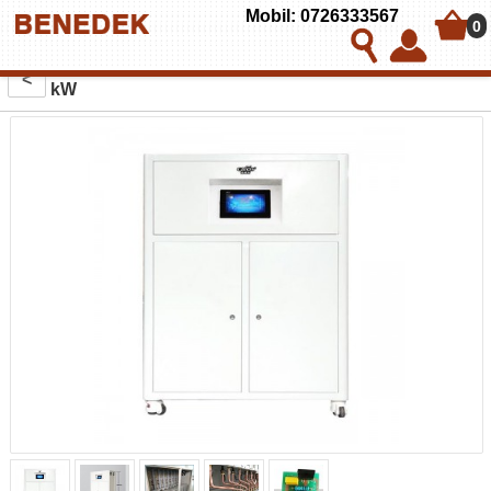
Mobil: 0726333567
0
Centrala termica electrica cu inductie OFS-DTL 120
<
kW