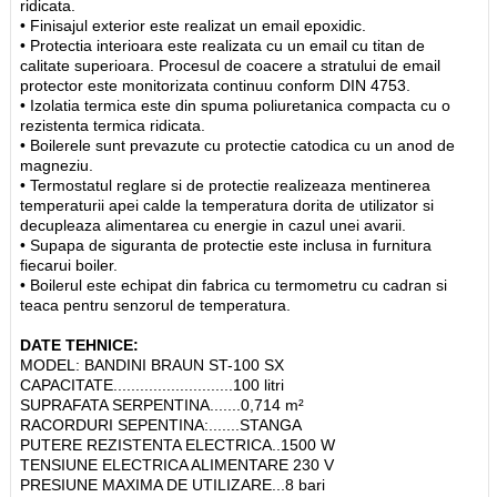
ridicata.
• Finisajul exterior este realizat un email epoxidic.
• Protectia interioara este realizata cu un email cu titan de
calitate superioara. Procesul de coacere a stratului de email
protector este monitorizata continuu conform DIN 4753.
• Izolatia termica este din spuma poliuretanica compacta cu o
rezistenta termica ridicata.
• Boilerele sunt prevazute cu protectie catodica cu un anod de
magneziu.
• Termostatul reglare si de protectie realizeaza mentinerea
temperaturii apei calde la temperatura dorita de utilizator si
decupleaza alimentarea cu energie in cazul unei avarii.
• Supapa de siguranta de protectie este inclusa in furnitura
fiecarui boiler.
• Boilerul este echipat din fabrica cu termometru cu cadran si
teaca pentru senzorul de temperatura.
DATE TEHNICE:
MODEL: BANDINI BRAUN ST-100 SX
CAPACITATE...........................100 litri
SUPRAFATA SERPENTINA.......0,714 m²
RACORDURI SEPENTINA:.......STANGA
PUTERE REZISTENTA ELECTRICA..1500 W
TENSIUNE ELECTRICA ALIMENTARE 230 V
PRESIUNE MAXIMA DE UTILIZARE...8 bari