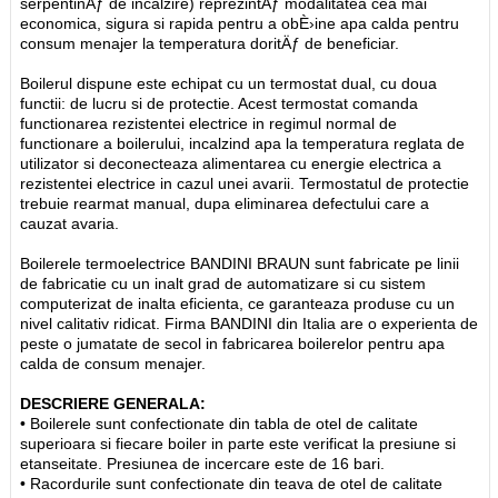
serpentinÄƒ de incalzire) reprezintÄƒ modalitatea cea mai
economica, sigura si rapida pentru a obÈ›ine apa calda pentru
consum menajer la temperatura doritÄƒ de beneficiar.
Boilerul dispune este echipat cu un termostat dual, cu doua
functii: de lucru si de protectie. Acest termostat comanda
functionarea rezistentei electrice in regimul normal de
functionare a boilerului, incalzind apa la temperatura reglata de
utilizator si deconecteaza alimentarea cu energie electrica a
rezistentei electrice in cazul unei avarii. Termostatul de protectie
trebuie rearmat manual, dupa eliminarea defectului care a
cauzat avaria.
Boilerele termoelectrice BANDINI BRAUN sunt fabricate pe linii
de fabricatie cu un inalt grad de automatizare si cu sistem
computerizat de inalta eficienta, ce garanteaza produse cu un
nivel calitativ ridicat. Firma BANDINI din Italia are o experienta de
peste o jumatate de secol in fabricarea boilerelor pentru apa
calda de consum menajer.
DESCRIERE GENERALA:
• Boilerele sunt confectionate din tabla de otel de calitate
superioara si fiecare boiler in parte este verificat la presiune si
etanseitate. Presiunea de incercare este de 16 bari.
• Racordurile sunt confectionate din teava de otel de calitate