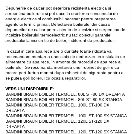
Depunerile de calcar pot deteriora rezistenta electrica si
serpentina boilerului si pot duce la cresterea consumului de
energie electrica si combustibil necesar pentru prepararea
agentului termic primar. Defectarea boilerului din cauza
depunerilor de calcar pe rezistenta de incalzire si serpentina de
incalzire boilerului termoelectric nu fac obiectul garantiei
produsului la nici un tip de boiler, indiferent de producator.
In cazul in care apa rece are o duritate foarte ridicata va
recomandam montarea unei statii de dedurizare in instalatia de
alimentare cu apa rece, in amonte de racordul de apa rece al
boilerului. Se recomanda montarea unui robinet de golire cu
racord port-furtun montat dupa robinetul de siguranta pentru a
se putea goli boilerul cu ocazia reparatiilor.
VERSIUNI DISPONIBILE:
BANDINI BRAUN BOILER TERMOEL. 80L ST-80 DX DREAPTA
BANDINI BRAUN BOILER TERMOEL. 80L ST-80 SX STANGA
BANDINI BRAUN BOILER TERMOEL. 100L ST-100 DX
DREAPTA
BANDINI BRAUN BOILER TERMOEL. 100L ST-100 SX STANGA
BANDINI BRAUN BOILER TERMOEL. 120L ST-120 DX
DREAPTA
BANDINI BRAUN BOILER TERMOEL. 120L ST-120 SX STANGA