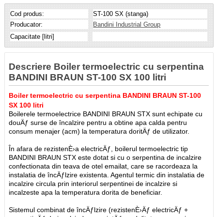
Cod produs:
ST-100 SX (stanga)
Producator:
Bandini Industrial Group
Capacitate [litri]
Descriere Boiler termoelectric cu serpentina
BANDINI BRAUN ST-100 SX 100 litri
Boiler termoelectric cu serpentina BANDINI BRAUN ST-100
SX 100 litri
Boilerele termoelectrice BANDINI BRAUN STX sunt echipate cu
douÄƒ surse de încalzire pentru a obtine apa calda pentru
consum menajer (acm) la temperatura doritÄƒ de utilizator.
În afara de rezistenÈ›a electricÄƒ, boilerul termoelectric tip
BANDINI BRAUN STX este dotat si cu o serpentina de incalzire
confectionata din teava de otel emailat, care se racordeaza la
instalatia de încÄƒlzire existenta. Agentul termic din instalatia de
incalzire circula prin interiorul serpentinei de incalzire si
incalzeste apa la temperatura dorita de beneficiar.
Sistemul combinat de încÄƒlzire (rezistenÈ›Äƒ electricÄƒ +