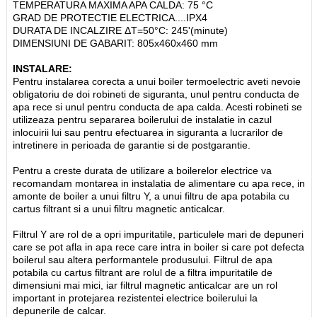
TEMPERATURA MAXIMA APA CALDA: 75 °C
GRAD DE PROTECTIE ELECTRICA....IPX4
DURATA DE INCALZIRE ΔT=50°C: 245'(minute)
DIMENSIUNI DE GABARIT: 805x460x460 mm
INSTALARE:
Pentru instalarea corecta a unui boiler termoelectric aveti nevoie
obligatoriu de doi robineti de siguranta, unul pentru conducta de
apa rece si unul pentru conducta de apa calda. Acesti robineti se
utilizeaza pentru separarea boilerului de instalatie in cazul
inlocuirii lui sau pentru efectuarea in siguranta a lucrarilor de
intretinere in perioada de garantie si de postgarantie.
Pentru a creste durata de utilizare a boilerelor electrice va
recomandam montarea in instalatia de alimentare cu apa rece, in
amonte de boiler a unui filtru Y, a unui filtru de apa potabila cu
cartus filtrant si a unui filtru magnetic anticalcar.
Filtrul Y are rol de a opri impuritatile, particulele mari de depuneri
care se pot afla in apa rece care intra in boiler si care pot defecta
boilerul sau altera performantele produsului. Filtrul de apa
potabila cu cartus filtrant are rolul de a filtra impuritatile de
dimensiuni mai mici, iar filtrul magnetic anticalcar are un rol
important in protejarea rezistentei electrice boilerului la
depunerile de calcar.