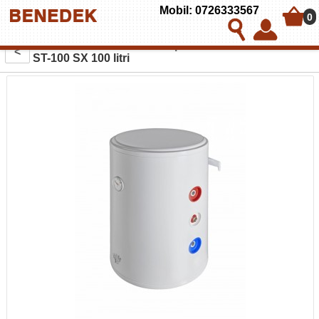
Mobil: 0726333567
0
Boiler termoelectric cu serpentina BANDINI BRAUN
<
ST-100 SX 100 litri