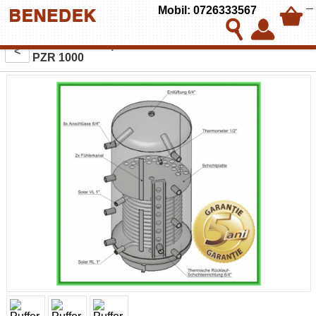
Mobil: 0726333567
Puffer cu o serpentina cu stratificare Austria-Email
<
PZR 1000