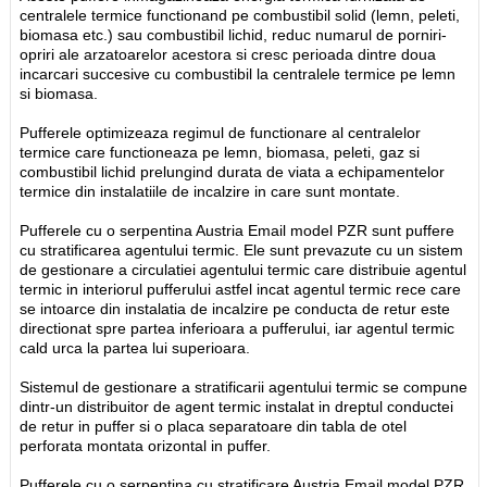
centralele termice functionand pe combustibil solid (lemn, peleti,
biomasa etc.) sau combustibil lichid, reduc numarul de porniri-
opriri ale arzatoarelor acestora si cresc perioada dintre doua
incarcari succesive cu combustibil la centralele termice pe lemn
si biomasa.
Pufferele optimizeaza regimul de functionare al centralelor
termice care functioneaza pe lemn, biomasa, peleti, gaz si
combustibil lichid prelungind durata de viata a echipamentelor
termice din instalatiile de incalzire in care sunt montate.
Pufferele cu o serpentina Austria Email model PZR sunt puffere
cu stratificarea agentului termic. Ele sunt prevazute cu un sistem
de gestionare a circulatiei agentului termic care distribuie agentul
termic in interiorul pufferului astfel incat agentul termic rece care
se intoarce din instalatia de incalzire pe conducta de retur este
directionat spre partea inferioara a pufferului, iar agentul termic
cald urca la partea lui superioara.
Sistemul de gestionare a stratificarii agentului termic se compune
dintr-un distribuitor de agent termic instalat in dreptul conductei
de retur in puffer si o placa separatoare din tabla de otel
perforata montata orizontal in puffer.
Pufferele cu o serpentina cu stratificare Austria Email model PZR,