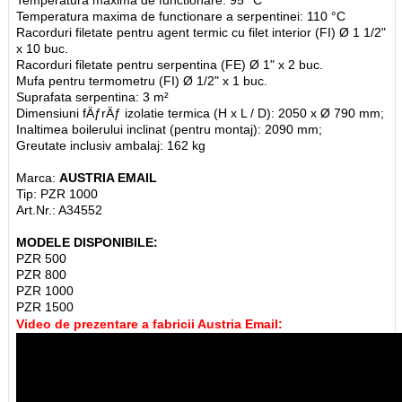
Temperatura maxima de functionare: 95 °C
Temperatura maxima de functionare a serpentinei: 110 °C
Racorduri filetate pentru agent termic cu filet interior (FI) Ø 1 1/2"
x 10 buc.
Racorduri filetate pentru serpentina (FE) Ø 1" x 2 buc.
Mufa pentru termometru (FI) Ø 1/2" x 1 buc.
Suprafata serpentina: 3 m²
Dimensiuni fÄƒrÄƒ izolatie termica (H x L / D): 2050 x Ø 790 mm;
Inaltimea boilerului inclinat (pentru montaj): 2090 mm;
Greutate inclusiv ambalaj: 162 kg
Marca:
AUSTRIA EMAIL
Tip: PZR 1000
Art.Nr.: A34552
MODELE DISPONIBILE:
PZR 500
PZR 800
PZR 1000
PZR 1500
Video de prezentare a fabricii Austria Email: