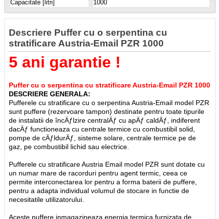
Capacitate [litri]
1000
Descriere Puffer cu o serpentina cu
stratificare Austria-Email PZR 1000
5 ani garantie !
Puffer cu o serpentina cu stratificare Austria-Email PZR 1000
DESCRIERE GENERALA:
Pufferele cu stratificare cu o serpentina Austria-Email model PZR
sunt puffere (rezervoare tampon) destinate pentru toate tipurile
de instalatii de încÄƒlzire centralÄƒ cu apÄƒ caldÄƒ, indiferent
dacÄƒ functioneaza cu centrale termice cu combustibil solid,
pompe de cÄƒldurÄƒ, sisteme solare, centrale termice pe de
gaz, pe combustibil lichid sau electrice.
Pufferele cu stratificare Austria Email model PZR sunt dotate cu
un numar mare de racorduri pentru agent termic, ceea ce
permite interconectarea lor pentru a forma baterii de puffere,
pentru a adapta individual volumul de stocare in functie de
necesitatile utilizatorului.
Aceste puffere inmagazineaza energia termica furnizata de