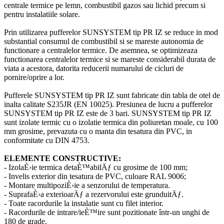
centrale termice pe lemn, combustibil gazos sau lichid precum si
pentru instalatiile solare.
Prin utilizarea pufferelor SUNSYSTEM tip PR IZ se reduce in mod
substantial consumul de combustibil si se mareste autonomia de
functionare a centralelor termice. De asemnea, se optimizeaza
functionarea centralelor termice si se mareste considerabil durata de
viata a acestora, datorita reducerii numarului de cicluri de
pornire/oprire a lor.
Pufferele SUNSYSTEM tip PR IZ sunt fabricate din tabla de otel de
inalta calitate S235JR (EN 10025). Presiunea de lucru a pufferelor
SUNSYSTEM tip PR IZ este de 3 bari. SUNSYSTEM tip PR IZ
sunt izolate termic cu o izolatie termica din poliuretan moale, cu 100
mm grosime, prevazuta cu o manta din tesatura din PVC, in
conformitate cu DIN 4753.
ELEMENTE CONSTRUCTIVE:
- IzolaÈ›ie termica detaÈ™abilÄƒ cu grosime de 100 mm;
- Invelis exterior din tesatura de PVC, culoare RAL 9006;
- Montare multipoziÈ›ie a senzorului de temperatura.
- SuprafaÈ›a exterioarÄƒ a rezervorului este grunduitÄƒ.
- Toate racordurile la instalatie sunt cu filet interior.
- Racordurile de intrare/ieÈ™ire sunt pozitionate într-un unghi de
180 de grade.