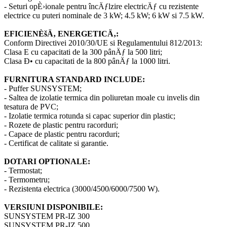
- Seturi opÈ›ionale pentru încÄƒlzire electricÄƒ cu rezistente
electrice cu puteri nominale de 3 kW; 4.5 kW; 6 kW si 7.5 kW.
EFICIENÈšÄ‚ ENERGETICÄ‚:
Conform Directivei 2010/30/UE si Regulamentului 812/2013:
Clasa E cu capacitati de la 300 pânÄƒ la 500 litri;
Clasa Ð• cu capacitati de la 800 pânÄƒ la 1000 litri.
FURNITURA STANDARD INCLUDE:
- Puffer SUNSYSTEM;
- Saltea de izolatie termica din poliuretan moale cu invelis din
tesatura de PVC;
- Izolatie termica rotunda si capac superior din plastic;
- Rozete de plastic pentru racorduri;
- Capace de plastic pentru racorduri;
- Certificat de calitate si garantie.
DOTARI OPTIONALE:
- Termostat;
- Termometru;
- Rezistenta electrica (3000/4500/6000/7500 W).
VERSIUNI DISPONIBILE:
SUNSYSTEM PR-IZ 300
SUNSYSTEM PR-IZ 500