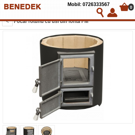
Mobil: 0726333567
0
<
Focar rotund cu usi din fonta FM