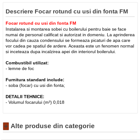
Descriere Focar rotund cu usi din fonta FM
Focar rotund cu usi din fonta FM
Instalarea si montarea sobei cu boilerului pentru baie se face
numai de personal calificat si autorizat in domeniu. La aprinderea
focului din cauza condensului se formeaza picaturi de apa care
vor cadea pe spatiul de ardere. Aceasta este un fenomen normal
si inceteaza dupa incalzirea apei din interiorul boilerului.
Combustibil utilizat:
- lemne de foc
Furnitura standard include:
- soba (focar) cu usi din fonta;
DETALII TEHNICE:
- Volumul focarului (m³) 0,018
Alte produse din categorie
+