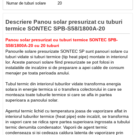
Numar de tuburi solare
20
Descriere Panou solar presurizat cu tuburi
termice SONTEC SPB-S58/1800A-20
Panou solar presurizat cu tuburi termice SONTEC SPB-
S58/1800A-20 cu 20 tuburi
Panourile solare presurizate SONTEC SP sunt panouri solare cu
tuburi vidate si tuburi termice (tip heat pipe) montate in interiorul
lor. Aceste panouri solare fiind presurizate se pot folosi in
instalatiile de incalzire si de preparare a apei calde de consum
menajer pe toata perioada anului.
Tubul termic din interiorul tuburilor vidate transforma energia
solara in energie termica si o transfera colectorului in care se
monteaza toate tuburile termice si care se afla in partea
superioara a panoului solar.
Agentul termic lichid cu temperatura joasa de vaporizare aflat in
interiorul tuburilor termice (heat pipe) este incalzit, se transforma
in vapori care se ridica spre partea superioara ingrosata a tubului
termic denumita condensator. Vaporii de agent termic
condenseaza si isi cedeaza caldura latenta de vaporizare prin