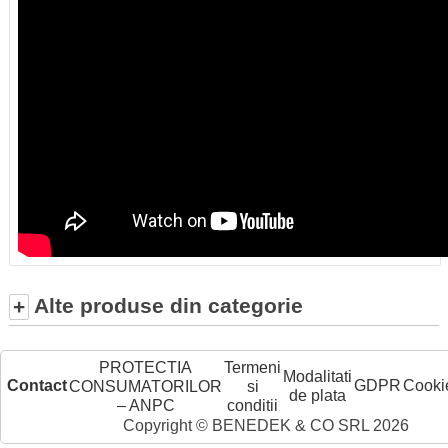
Alte produse din categorie
+
PROTECTIA
Termeni
Modalitati
Contact
GDPR
Cooki
CONSUMATORILOR
si
de plata
– ANPC
conditii
Copyright © BENEDEK & CO SRL 2026