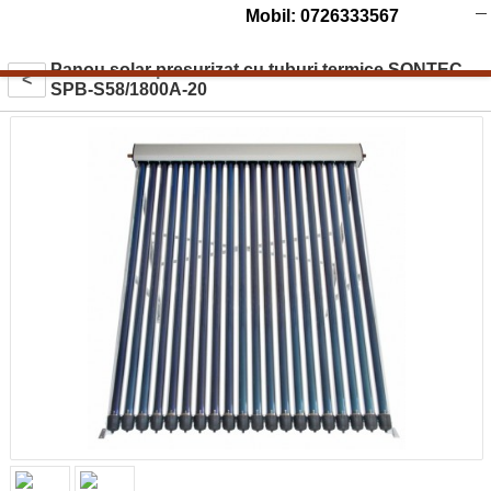
Mobil: 0726333567
Panou solar presurizat cu tuburi termice SONTEC
<
SPB-S58/1800A-20