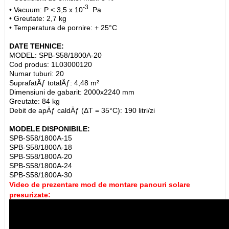
-3
• Vacuum: P < 3,5 x 10
Pa
• Greutate: 2,7 kg
• Temperatura de pornire: + 25°C
DATE TEHNICE:
MODEL: SPB-S58/1800A-20
Cod produs: 1L03000120
Numar tuburi: 20
SuprafatÄƒ totalÄƒ: 4,48 m²
Dimensiuni de gabarit: 2000x2240 mm
Greutate: 84 kg
Debit de apÄƒ caldÄƒ (ΔT = 35°C): 190 litri/zi
MODELE DISPONIBILE:
SPB-S58/1800A-15
SPB-S58/1800A-18
SPB-S58/1800A-20
SPB-S58/1800A-24
SPB-S58/1800A-30
Video de prezentare mod de montare panouri solare
presurizate: