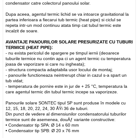
condensator catre colectorul panoului solar.
Dupa aceea, agentul termic lichid se va intoarce gravitational la
partea inferioara a fiecarui tub termic (heat pipe) si ciclul se
repeta intr-un mod continuu atata timp cat tubul termic este
incalzit de soare.
AVANTAJE PANOURILOR SOLARE PRESURIZATE CU TUBURI
TERMICE (HEAT PIPE):
- nu exista pericolul de spargere pe timpul iernii (deoarece
tuburile termice nu contin apa ci un agent termic cu temperatura
joasa de vaporizare si care nu ingheata);
- structura compacta adaptabila usor locului de montaj;
- panourile functioneaza neintrerupt chiar in cazul s-a spart un
tub vidat;
- temperatura de pornire este in jur de + 25 °C, temperatura la
care agentul termic din tubul termic incepe sa vaporizeze.
Panourile solare SONTEC tipul SP sunt produse în modele cu
12, 15, 18, 20, 22, 24, 30 ÅŸi 36 de tuburi.
Din punct de vedere al dimensiunilor condensatorului tuburilor
termice sunt de asemenea, douÄƒ variante constructive:
• Condensator tip SPA: Ø 14 x 60 mm
• Condensator tip SPB: Ø 20 x 76 mm