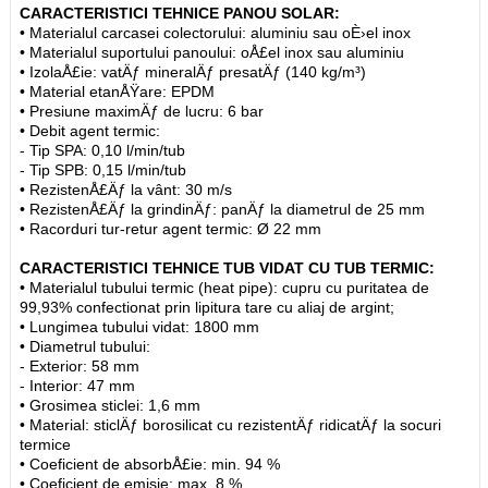
CARACTERISTICI TEHNICE PANOU SOLAR:
• Materialul carcasei colectorului: aluminiu sau oÈ›el inox
• Materialul suportului panoului: oÅ£el inox sau aluminiu
• IzolaÅ£ie: vatÄƒ mineralÄƒ presatÄƒ (140 kg/m³)
• Material etanÅŸare: EPDM
• Presiune maximÄƒ de lucru: 6 bar
• Debit agent termic:
- Tip SPA: 0,10 l/min/tub
- Tip SPB: 0,15 l/min/tub
• RezistenÅ£Äƒ la vânt: 30 m/s
• RezistenÅ£Äƒ la grindinÄƒ: panÄƒ la diametrul de 25 mm
• Racorduri tur-retur agent termic: Ø 22 mm
CARACTERISTICI TEHNICE TUB VIDAT CU TUB TERMIC:
• Materialul tubului termic (heat pipe): cupru cu puritatea de
99,93% confectionat prin lipitura tare cu aliaj de argint;
• Lungimea tubului vidat: 1800 mm
• Diametrul tubului:
- Exterior: 58 mm
- Interior: 47 mm
• Grosimea sticlei: 1,6 mm
• Material: sticlÄƒ borosilicat cu rezistentÄƒ ridicatÄƒ la socuri
termice
• Coeficient de absorbÅ£ie: min. 94 %
• Coeficient de emisie: max. 8 %