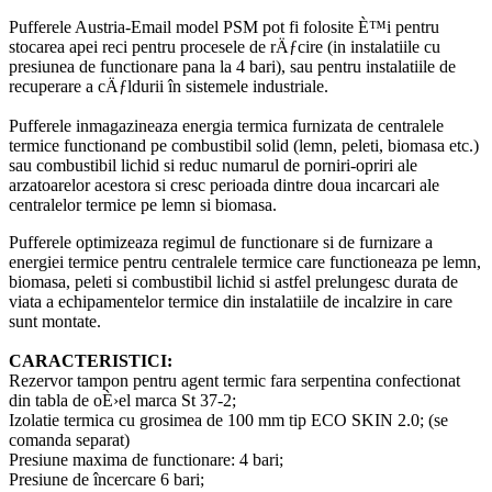
Pufferele Austria-Email model PSM pot fi folosite È™i pentru
stocarea apei reci pentru procesele de rÄƒcire (in instalatiile cu
presiunea de functionare pana la 4 bari), sau pentru instalatiile de
recuperare a cÄƒldurii în sistemele industriale.
Pufferele inmagazineaza energia termica furnizata de centralele
termice functionand pe combustibil solid (lemn, peleti, biomasa etc.)
sau combustibil lichid si reduc numarul de porniri-opriri ale
arzatoarelor acestora si cresc perioada dintre doua incarcari ale
centralelor termice pe lemn si biomasa.
Pufferele optimizeaza regimul de functionare si de furnizare a
energiei termice pentru centralele termice care functioneaza pe lemn,
biomasa, peleti si combustibil lichid si astfel prelungesc durata de
viata a echipamentelor termice din instalatiile de incalzire in care
sunt montate.
CARACTERISTICI:
Rezervor tampon pentru agent termic fara serpentina confectionat
din tabla de oÈ›el marca St 37-2;
Izolatie termica cu grosimea de 100 mm tip ECO SKIN 2.0; (se
comanda separat)
Presiune maxima de functionare: 4 bari;
Presiune de încercare 6 bari;