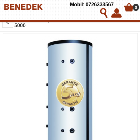
Mobil: 0726333567
0
Puffer fara serpentina Austria-Email model PSM
<
5000