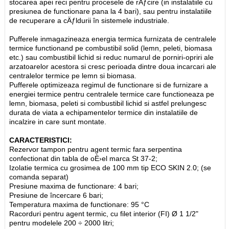
stocarea apei reci pentru procesele de rÄƒcire (in instalatiile cu
presiunea de functionare pana la 4 bari), sau pentru instalatiile
de recuperare a cÄƒldurii în sistemele industriale.
Pufferele inmagazineaza energia termica furnizata de centralele
termice functionand pe combustibil solid (lemn, peleti, biomasa
etc.) sau combustibil lichid si reduc numarul de porniri-opriri ale
arzatoarelor acestora si cresc perioada dintre doua incarcari ale
centralelor termice pe lemn si biomasa.
Pufferele optimizeaza regimul de functionare si de furnizare a
energiei termice pentru centralele termice care functioneaza pe
lemn, biomasa, peleti si combustibil lichid si astfel prelungesc
durata de viata a echipamentelor termice din instalatiile de
incalzire in care sunt montate.
CARACTERISTICI:
Rezervor tampon pentru agent termic fara serpentina
confectionat din tabla de oÈ›el marca St 37-2;
Izolatie termica cu grosimea de 100 mm tip ECO SKIN 2.0; (se
comanda separat)
Presiune maxima de functionare: 4 bari;
Presiune de încercare 6 bari;
Temperatura maxima de functionare: 95 °C
Racorduri pentru agent termic, cu filet interior (FI) Ø 1 1/2"
pentru modelele 200 ÷ 2000 litri;