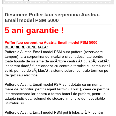
Descriere Puffer fara serpentina Austria-
Email model PSM 5000
5 ani garantie !
Puffer fara serpentina Austria-Email model PSM 5000
DESCRIERE GENERALA:
Pufferele Austria-Email model PSM sunt puffere (rezervoare
tampon) fara serpentina de incalzire si sunt destinate pentru
toate tipurile de sisteme de încÄƒlzire centralÄƒ cu apÄƒ caldÄƒ,
indiferent dacÄƒ functioneaza cu centrale termice cu combustibil
solid, pompe de cÄƒldurÄƒ, sisteme solare, centrale termice pe
de gaz sau electrice.
Pufferele Austria Email model PSM sunt dotate cu un numar
mare de racorduri pentru agent termic (9 buc.), ceea ce permite
interconectarea lor pentru a forma baterii de puffere, pentru a
adapta individual volumul de stocare in functie de necesitatile
utilizatorului.
Pufferele Austria-Email model PSM pot fi folosite È™i pentru