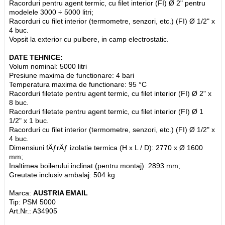
Racorduri pentru agent termic, cu filet interior (FI) Ø 2" pentru
modelele 3000 ÷ 5000 litri;
Racorduri cu filet interior (termometre, senzori, etc.) (FI) Ø 1/2" x
4 buc.
Vopsit la exterior cu pulbere, in camp electrostatic.
DATE TEHNICE:
Volum nominal: 5000 litri
Presiune maxima de functionare: 4 bari
Temperatura maxima de functionare: 95 °C
Racorduri filetate pentru agent termic, cu filet interior (FI) Ø 2" x
8 buc.
Racorduri filetate pentru agent termic, cu filet interior (FI) Ø 1
1/2" x 1 buc.
Racorduri cu filet interior (termometre, senzori, etc.) (FI) Ø 1/2" x
4 buc.
Dimensiuni fÄƒrÄƒ izolatie termica (H x L / D): 2770 x Ø 1600
mm;
Inaltimea boilerului inclinat (pentru montaj): 2893 mm;
Greutate inclusiv ambalaj: 504 kg
Marca:
AUSTRIA EMAIL
Tip: PSM 5000
Art.Nr.: A34905