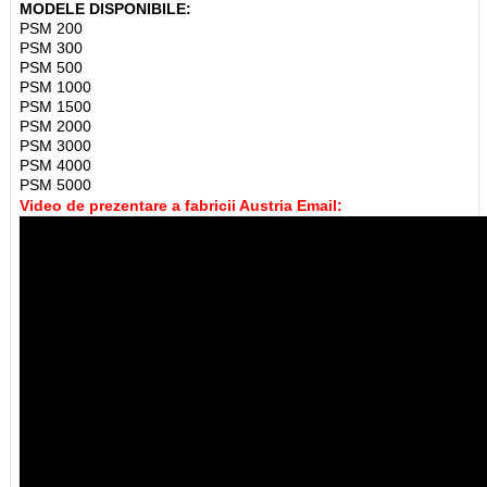
MODELE DISPONIBILE:
PSM 200
PSM 300
PSM 500
PSM 1000
PSM 1500
PSM 2000
PSM 3000
PSM 4000
PSM 5000
Video de prezentare a fabricii Austria Email: