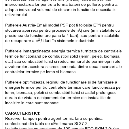
interconectarea lor pentru a forma baterii de puffere, pentru a
adapta individual volumul de stocare in functie de necesitatile
utilizatorului.
Pufferele Austria-Email model PSF pot fi folosite È™i pentru
stocarea apei reci pentru procesele de rÄƒcire (in instalatiile cu
presiunea de functionare pana la 4 bari), sau pentru instalatiile
de recuperare a cÄƒldurii în sistemele industriale.
Pufferele inmagazineaza energia termica furnizata de centralele
termice functionand pe combustibil solid (lemn, peleti, biomasa
etc.) sau combustibil lichid si reduc numarul de porniri-opriri ale
arzatoarelor acestora si cresc perioada dintre doua incarcari ale
centralelor termice pe lemn si biomasa.
Pufferele optimizeaza regimul de functionare si de furnizare a
energiei termice pentru centralele termice care functioneaza pe
lemn, biomasa, peleti si combustibil lichid si astfel prelungesc
durata de viata a echipamentelor termice din instalatiile de
incalzire in care sunt montate.
CARACTERISTICI:
Rezervor tampon pentru agent termic fara serpentina
confectionat din tabla de oÈ›el marca St 37-2;
Izolatie termica cu grosimea de 100 mm tip ECO SKIN 2.0; (se