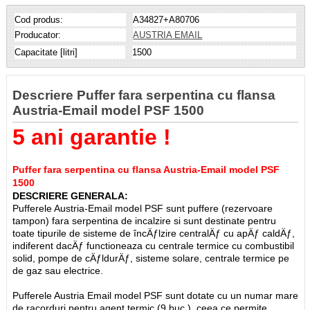
Cod produs:
A34827+A80706
Producator:
AUSTRIA EMAIL
Capacitate [litri]
1500
Descriere Puffer fara serpentina cu flansa
Austria-Email model PSF 1500
5 ani garantie !
Puffer fara serpentina cu flansa Austria-Email model PSF
1500
DESCRIERE GENERALA:
Pufferele Austria-Email model PSF sunt puffere (rezervoare
tampon) fara serpentina de incalzire si sunt destinate pentru
toate tipurile de sisteme de încÄƒlzire centralÄƒ cu apÄƒ caldÄƒ,
indiferent dacÄƒ functioneaza cu centrale termice cu combustibil
solid, pompe de cÄƒldurÄƒ, sisteme solare, centrale termice pe
de gaz sau electrice.
Pufferele Austria Email model PSF sunt dotate cu un numar mare
de racorduri pentru agent termic (9 buc.), ceea ce permite