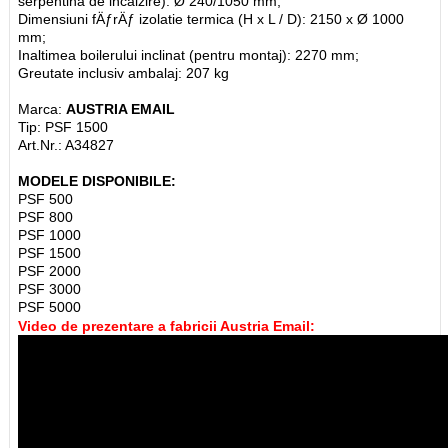
serpentina de incalzire): Ø 240/1050 mm;
Dimensiuni fÄƒrÄƒ izolatie termica (H x L / D): 2150 x Ø 1000
mm;
Inaltimea boilerului inclinat (pentru montaj): 2270 mm;
Greutate inclusiv ambalaj: 207 kg
Marca:
AUSTRIA EMAIL
Tip: PSF 1500
Art.Nr.: A34827
MODELE DISPONIBILE:
PSF 500
PSF 800
PSF 1000
PSF 1500
PSF 2000
PSF 3000
PSF 5000
Video de prezentare a fabricii Austria Email: