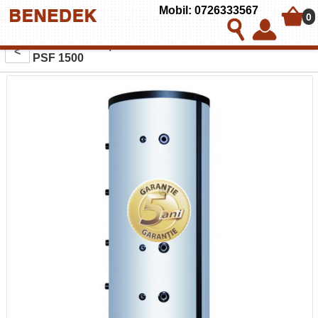
Mobil: 0726333567
0
Puffer fara serpentina cu flansa Austria-Email model
<
PSF 1500