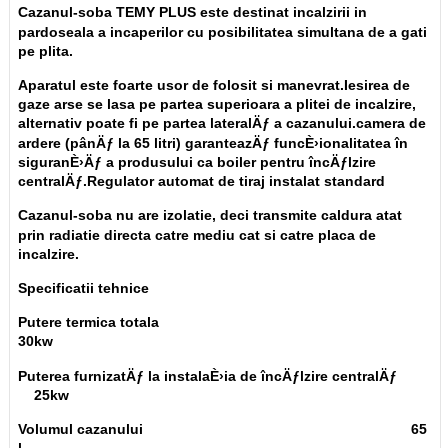
Cazanul-soba TEMY PLUS este destinat incalzirii in
pardoseala a incaperilor cu posibilitatea simultana de a gati
pe plita.
Aparatul este foarte usor de folosit si manevrat.Iesirea de
gaze arse se lasa pe partea superioara a plitei de incalzire,
alternativ poate fi pe partea lateralÄƒ a cazanului.camera de
ardere (pânÄƒ la 65 litri) garanteazÄƒ funcÈ›ionalitatea în
siguranÈ›Äƒ a produsului ca boiler pentru încÄƒlzire
centralÄƒ.Regulator automat de tiraj instalat standard
Cazanul-soba nu are izolatie, deci transmite caldura atat
prin radiatie directa catre mediu cat si catre placa de
incalzire.
Specificatii tehnice
Putere termica totala
30kw
Puterea furnizatÄƒ la instalaÈ›ia de încÄƒlzire centralÄƒ
25kw
Volumul cazanului 65