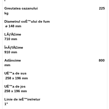
l
Greutatea cazanului 225
kg
Diametrul coÈ™ului de fum
ø 148 mm
LÄƒÅ£ime
710 mm
ÎnÄƒlÅ£ime
910 mm
Adâncime 800
mm
UÈ™a de sus
258 x 196 mm
UÈ™a de jos
258 x 196 mm
Linie de ieÈ™ire/retur
1"