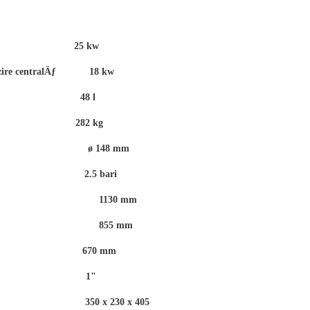
tala 25 kw
ncÄƒlzire centralÄƒ 18 kw
lui 48 l
lui 282 kg
de fum ø 148 mm
 (bari) 2.5 bari
1130 mm
e 855 mm
670 mm
1"
ului (mm)
350 x 230 x 405