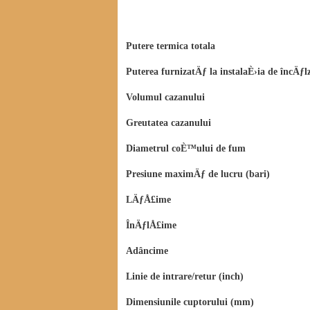
Putere termica to
Puterea furnizatÄƒ la instalaÈ›ia de î
Volumul cazanu
Greutatea cazanu
Diametrul coÈ™ului 
Presiune maximÄƒ de lucru
LÄƒÅ£ime 
ÎnÄƒlÅ£im
Adâncime 
Linie de intrare/retur (inch)
Dimensiunile cuptor