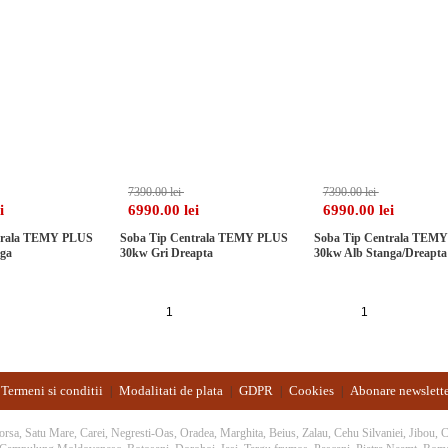
-5%
-5%
7390.00 lei
7390.00 lei
i
6990.00 lei
6990.00 lei
trala TEMY PLUS
Soba Tip Centrala TEMY PLUS
Soba Tip Centrala TEM
nga
30kw Gri Dreapta
30kw Alb Stanga/Dreapta
auga in cos
Adauga in cos
Adauga in cos
Termeni si conditii
Modalitati de plata
GDPR
Cookies
Abonare newslett
|
|
|
|
 Borsa, Satu Mare, Carei, Negresti-Oas, Oradea, Marghita, Beius, Zalau, Cehu Silvaniei, Jibou,