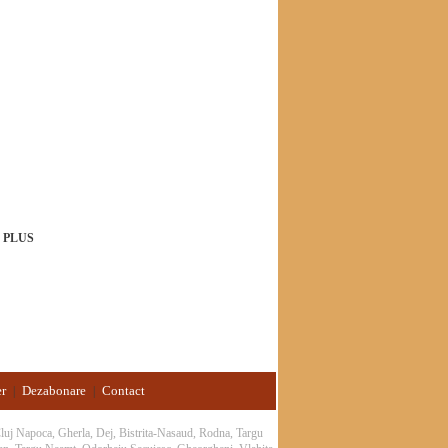
-5%
Y PLUS
er
Dezabonare
Contact
|
|
 Cluj Napoca, Gherla, Dej, Bistrita-Nasaud, Rodna, Targu