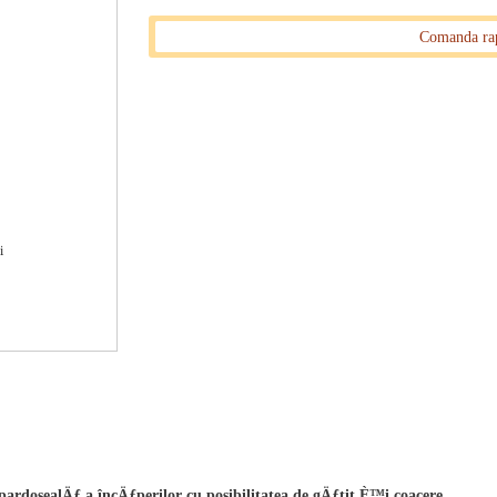
Comanda ra
5kw ,GRI, evacuare Dreapta
 pardosealÄƒ a încÄƒperilor cu posibilitatea de gÄƒtit È™i coacere