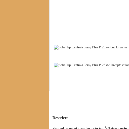
Descriere Soba Tip Centrala TEMY PLUS P 2
Descriere
Scopul acestui produs este încÄƒlzirea prin