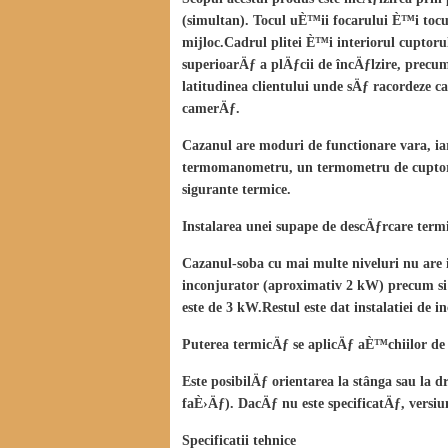
(simultan). Tocul uÈ™ii focarului È™i tocul
mijloc.Cadrul plitei È™i interiorul cuptorul
superioarÄƒ a plÄƒcii de încÄƒlzire, precum
latitudinea clientului unde sÄƒ racordeze c
camerÄƒ.
Cazanul are moduri de functionare vara, ia
termomanometru, un termometru de cuptor p
sigurante termice.
Instalarea unei supape de descÄƒrcare termi
Cazanul-soba cu mai multe niveluri nu are i
inconjurator (aproximativ 2 kW) precum si
este de 3 kW.Restul este dat instalatiei de i
Puterea termicÄƒ se aplicÄƒ aÈ™chiilor de
Este posibilÄƒ orientarea la stânga sau la 
faÈ›Äƒ). DacÄƒ nu este specificatÄƒ, versiun
Specificatii tehnice