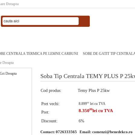
are Dreapta
 SOBE CENTRALA TERMICA PE LEMNE CARBUNI
SOBE DE GATIT TIP CENTRAL
e Dreapta
Soba Tip Centrala TEMY PLUS P 25kw
Cod produs:
Temy Plus P 25kw
Pret vechi:
8.899
00
lei cu TVA
00
8.350
lei cu TVA
Pret:
Discount:
6%
Contact: 0726333565 Email:
comenzi@benedekco.ro