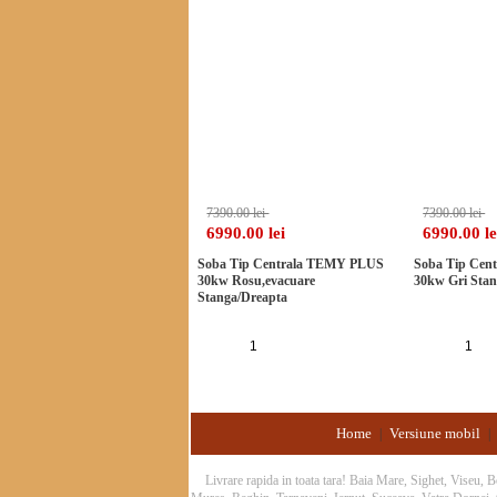
-5%
7390.00 lei
7390.00 lei
6990.00 lei
6990.00 le
Soba Tip Centrala TEMY PLUS
Soba Tip Cen
30kw Rosu,evacuare
30kw Gri Sta
Stanga/Dreapta
Adauga in cos
Ad
Home
Versiune mobil
|
|
Livrare rapida in toata tara! Baia Mare, Sighet, Viseu,