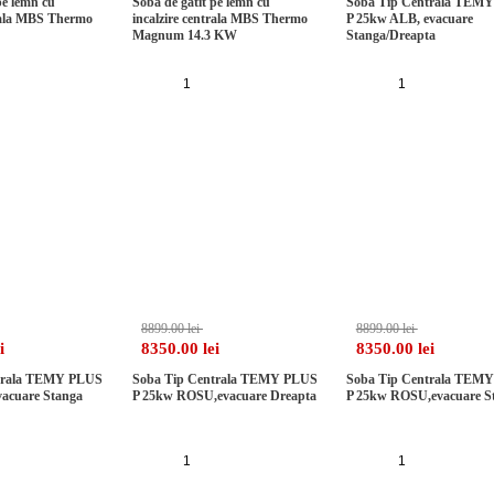
pe lemn cu
Soba de gatit pe lemn cu
Soba Tip Centrala TEM
trala MBS Thermo
incalzire centrala MBS Thermo
P 25kw ALB, evacuare
Magnum 14.3 KW
Stanga/Dreapta
auga in cos
Adauga in cos
Adauga in cos
-6%
-6%
8899.00 lei
8899.00 lei
i
8350.00 lei
8350.00 lei
trala TEMY PLUS
Soba Tip Centrala TEMY PLUS
Soba Tip Centrala TEM
acuare Stanga
P 25kw ROSU,evacuare Dreapta
P 25kw ROSU,evacuare S
auga in cos
Adauga in cos
Adauga in cos