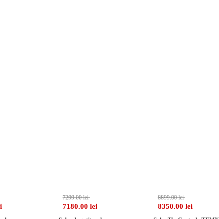
ntrala TEMY PLUS P 25kw ,GRI, evacuare Dreapta
-7%
-1%
7299.00 lei
8899.00 lei
i
7180.00 lei
8350.00 lei