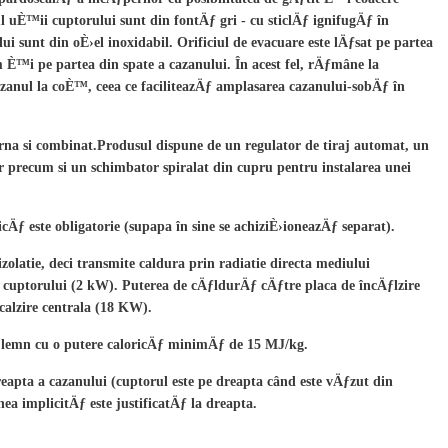
 uÈ™ii cuptorului sunt din fontÄƒ gri - cu sticlÄƒ ignifugÄƒ în
ui sunt din oÈ›el inoxidabil. Orificiul de evacuare este lÄƒsat pe partea
 È™i pe partea din spate a cazanului. În acest fel, rÄƒmâne la
azanul la coÈ™, ceea ce faciliteazÄƒ amplasarea cazanului-sobÄƒ în
rna si combinat.Produsul dispune de un regulator de tiraj automat, un
recum si un schimbator spiralat din cupru pentru instalarea unei
cÄƒ este obligatorie (
supapa
în sine se achiziÈ›ioneazÄƒ separat).
zolatie, deci transmite caldura prin radiatie directa mediului
 cuptorului (2 kW). Puterea de cÄƒldurÄƒ cÄƒtre placa de încÄƒlzire
ncalzire centrala (18 KW).
 lemn cu o putere caloricÄƒ minimÄƒ de 15 MJ/kg.
dreapta a cazanului (cuptorul este pe dreapta când este vÄƒzut din
ea implicitÄƒ este justificatÄƒ la dreapta.