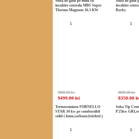
Soba de gatit pe lemn cu
Soba de gatit 
incalzire centrala MBS Super
incalzire cen
Thermo Magnum 16.3 KW
Rocky
Adauga in cos
Ad
-3%
9890.00 lei
8899.00 lei
9499.00 lei
8350.00 le
Termosemineu FORNELLO
Soba Tip Cen
STAR 34 kw pe combustibil
P 25kw GRI,ev
solid ( lemn,carbune,bricheti )
Adauga in cos
Ad