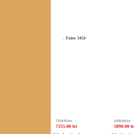
Download fisiere atasate pentru Soba Tip Ce
. Fisier 3454
Alte produse din categorie
-1%
7350.00 lei
6390.00 lei
7255.00 lei
5890.00 le