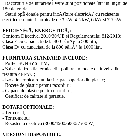
- Racordurile de intrare/ieÈ™ire sunt pozitionate într-un unghi de
180 de grade.
- Seturi opÈ›ionale pentru încÄƒlzire electricÄƒ cu rezistente
electrice cu puteri nominale de 3 kW; 4.5 kW; 6 kW si 7.5 kW.
EFICIENÈšÄ‚ ENERGETICÄ‚:
Conform Directivei 2010/30/UE si Regulamentului 812/2013:
Clasa E cu capacitati de la 300 pânÄƒ la 500 litri;
Clasa Ð• cu capacitati de la 800 pânÄƒ la 1000 litri.
FURNITURA STANDARD INCLUDE:
- Puffer SUNSYSTEM;
- Saltea de izolatie termica din poliuretan moale cu invelis din
tesatura de PVC;
- Izolatie termica rotunda si capac superior din plastic;
- Rozete de plastic pentru racorduri;
- Capace de plastic pentru racorduri;
- Certificat de calitate si garantie.
DOTARI OPTIONALE:
- Termostat;
- Termometru;
- Rezistenta electrica (3000/4500/6000/7500 W).
VERSIUNI DISPONIBILE: