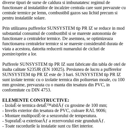
diverse tipuri de surse de caldura si imbunatatesc regimul de
functionare al instalatiilor de incalzire centrala care sunt prevazute cu
centrale termice pe lemn, combustibil gazos sau lichid precum si
pentru instalatiile solare.
Prin utilizarea pufferelor SUNSYSTEM tip PR IZ se reduce in mod
substantial consumul de combustibil si se mareste autonomia de
functionare a centralelor termice. De asemnea, se optimizeaza
functionarea centralelor termice si se mareste considerabil durata de
viata a acestora, datorita reducerii numarului de cicluri de
pornire/oprire a lor.
Pufferele SUNSYSTEM tip PR IZ sunt fabricate din tabla de otel de
inalta calitate S235JR (EN 10025). Presiunea de lucru a pufferelor
SUNSYSTEM tip PR IZ este de 3 bari. SUNSYSTEM tip PR IZ
sunt izolate termic cu o izolatie termica din poliuretan moale, cu 100
mm grosime, prevazuta cu o manta din tesatura din PVC, in
conformitate cu DIN 4753.
ELEMENTE CONSTRUCTIVE:
- IzolaÈ›ie termica detaÈ™abilÄƒ cu grosime de 100 mm;
- Invelis exterior din tesatura de PVC, culoare RAL 9006;
- Montare multipoziÈ›ie a senzorului de temperatura.
- SuprafaÈ›a exterioarÄƒ a rezervorului este grunduitÄƒ.
- Toate racordurile la instalatie sunt cu filet interior.