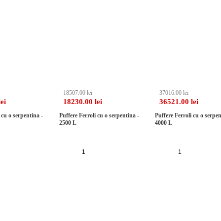
-1%
18507.00 lei
37016.00 lei
ei
18230.00 lei
36521.00 lei
 cu o serpentina -
Puffere Ferroli cu o serpentina -
Puffere Ferroli cu o serpen
2500 L
4000 L
auga in cos
Adauga in cos
Adauga in cos
-3%
-6%