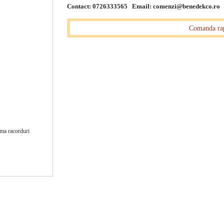
Contact: 0726333565 Email:
comenzi@benedekco.ro
Comanda ra
EM tip PR/2000 IZ