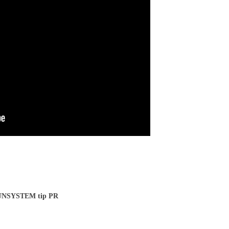
o serpentinaÂ SUNSYSTEM tip PR/2000 IZ
a SUNSYSTEM tip PR