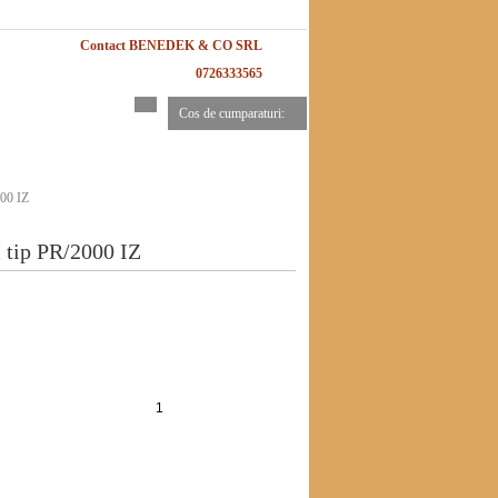
Contact BENEDEK & CO SRL
0726333565
Cos de cumparaturi:
00 IZ
tip PR/2000 IZ
Adauga in cos