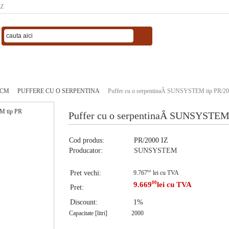
IZ
ACM
PUFFERE CU O SERPENTINA
Puffer cu o serpentinaÂ SUNSYSTEM tip PR/20
Puffer cu o serpentinaÂ SUNSYSTEM 
Cod produs:
PR/2000 IZ
Producator:
SUNSYSTEM
Pret vechi:
9.767
00
lei cu TVA
00
9.669
lei cu TVA
Pret:
Discount:
1%
Capacitate [litri]
2000