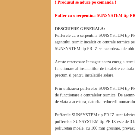
! Produsul se aduce pe comanda !
Puffer cu o serpentina SUNSYSTEM tip PR
DESCRIERE GENERALA:
Pufferele cu o serpentina SUNSYSTEM tip PR IZ 
agentului termic incalzit cu centrale termice pe
SUNSYSTEM tip PR IZ se racordeaza de obicei la
Aceste rezervoare înmagazineaza energia termic
functionare al instalatiilor de incalzire centra
precum si pentru instalatiile solare.
Prin utilizarea pufferelor SUNSYSTEM tip PR 
de functionare a centralelor termice. De asemne
de viata a acestora, datorita reducerii numarului
Pufferele SUNSYSTEM tip PR IZ sunt fabricate 
pufferelor SUNSYSTEM tip PR IZ este de 3 ba
poliuretan moale, cu 100 mm grosime, prevazu