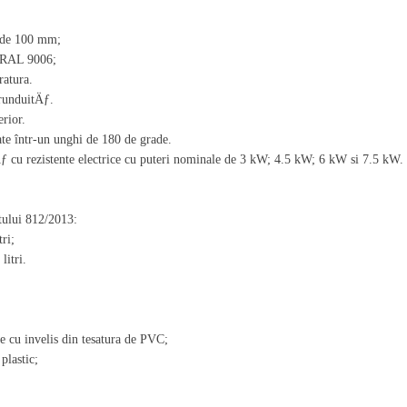
 de 100 mm;
e RAL 9006;
ratura.
grunduitÄƒ.
erior.
ate într-un unghi de 180 de grade.
Äƒ cu rezistente electrice cu puteri nominale de 3 kW; 4.5 kW; 6 kW si 7.5 kW.
ului 812/2013:
ri;
litri.
le cu invelis din tesatura de PVC;
plastic;