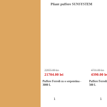
Pliant puffere SUNSYSTEM
Alte produse din categorie
-1%
22055.00 lei
4731.00 lei
21704.00 lei
4390.00 le
Puffere Ferroli cu o serpentina -
Puffere Ferroli
3000 L
500 L
Adauga in cos
Ad