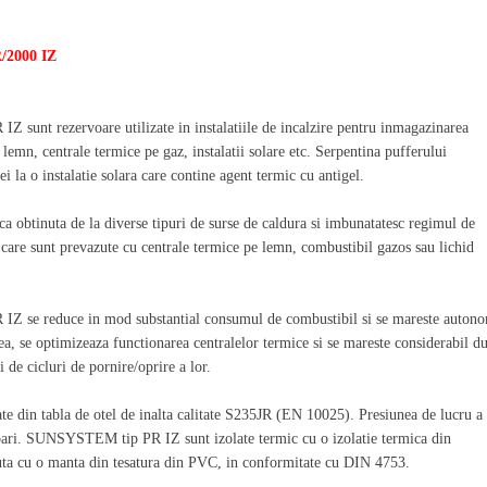
/2000 IZ
sunt rezervoare utilizate in instalatiile de incalzire pentru inmagazinarea
 lemn, centrale termice pe gaz, instalatii solare etc. Serpentina pufferului
 o instalatie solara care contine agent termic cu antigel.
a obtinuta de la diverse tipuri de surse de caldura si imbunatatesc regimul de
la care sunt prevazute cu centrale termice pe lemn, combustibil gazos sau lichid
IZ se reduce in mod substantial consumul de combustibil si se mareste auton
a, se optimizeaza functionarea centralelor termice si se mareste considerabil du
 de cicluri de pornire/oprire a lor.
din tabla de otel de inalta calitate S235JR (EN 10025). Presiunea de lucru a
ri. SUNSYSTEM tip PR IZ sunt izolate termic cu o izolatie termica din
ta cu o manta din tesatura din PVC, in conformitate cu DIN 4753.