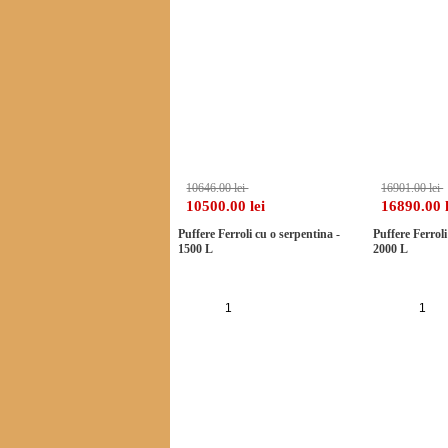
-1%
10646.00 lei
16901.00 lei
10500.00 lei
16890.00 l
Puffere Ferroli cu o serpentina -
Puffere Ferroli
1500 L
2000 L
Adauga in cos
Ad