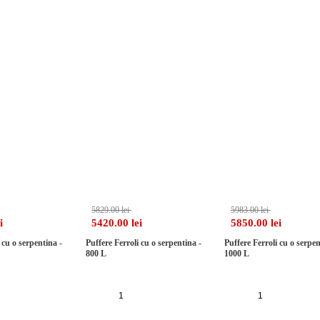
-7%
-7%
5829.00 lei
5983.00 lei
i
5420.00 lei
5850.00 lei
 cu o serpentina -
Puffere Ferroli cu o serpentina -
Puffere Ferroli cu o serpen
800 L
1000 L
auga in cos
Adauga in cos
Adauga in cos