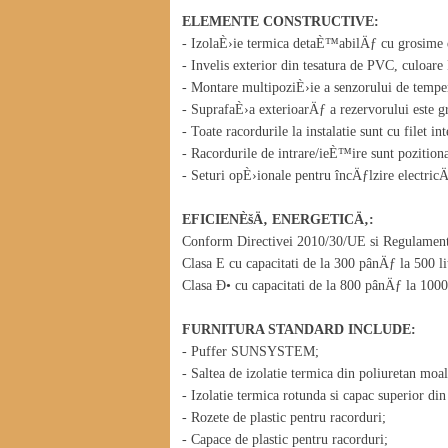
ELEMENTE CONSTRUCTIVE:
- IzolaÈ›ie termica detaÈ™abilÄƒ cu grosime
- Invelis exterior din tesatura de PVC, culoar
- Montare multipoziÈ›ie a senzorului de tempe
- SuprafaÈ›a exterioarÄƒ a rezervorului este 
- Toate racordurile la instalatie sunt cu filet int
- Racordurile de intrare/ieÈ™ire sunt pozition
- Seturi opÈ›ionale pentru încÄƒlzire electric
EFICIENÈšÄ‚ ENERGETICÄ‚:
Conform Directivei 2010/30/UE si Regulament
Clasa E cu capacitati de la 300 pânÄƒ la 500 lit
Clasa Ð• cu capacitati de la 800 pânÄƒ la 1000 
FURNITURA STANDARD INCLUDE:
- Puffer SUNSYSTEM;
- Saltea de izolatie termica din poliuretan moa
- Izolatie termica rotunda si capac superior din 
- Rozete de plastic pentru racorduri;
- Capace de plastic pentru racorduri;