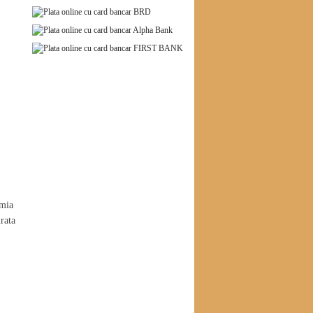
omia
rata