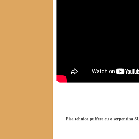
Download fisiere atasate pentru Puffer cu 
Fisa tehnica puffere cu o serpentin