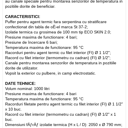
au canale speciale pentru montarea senzorilor de temperatura in
pozitiile dorite de beneficiar.
CARACTERISTICI:
Puffer pentru agent termic fara serpentina cu stratificare
confectionat din tabla de oÈ›el marca St 37-2;
Izolatie termica cu grosimea de 100 mm tip ECO SKIN 2.0;
Presiune maxima de functionare: 4 bari;
Presiune de încercare 6 bari;
Temperatura maxima de functionare: 95 °C
Racorduri pentru agent termic cu filet interior (FI) Ø 1 1/2";
Racord cu filet interior (termometru cu cadran) (FI) Ø 1/2";
Canale pentru montarea senzorilor de temperatura in pozitiile
dorite de utilizator.
Vopsit la exterior cu pulbere, in camp electrostatic.
DATE TEHNICE:
Volum nominal: 1000 litri
Presiune maxima de functionare: 4 bari
Temperatura maxima de functionare: 95 °C
Racorduri filetate pentru agent termic cu filet interior (FI) Ø 1 1/2"
x 10 buc.
Racord cu filet interior (termometru cu cadran) (FI) Ø 1/2" x 1
buc.
Dimensiuni fÄƒrÄƒ izolatie termica (H x L / D): 2050 x Ø 790 mm;