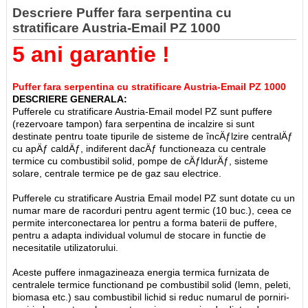
Descriere Puffer fara serpentina cu
stratificare Austria-Email PZ 1000
5 ani garantie !
Puffer fara serpentina cu stratificare Austria-Email PZ 1000
DESCRIERE GENERALA:
Pufferele cu stratificare Austria-Email model PZ sunt puffere
(rezervoare tampon) fara serpentina de incalzire si sunt
destinate pentru toate tipurile de sisteme de încÄƒlzire centralÄƒ
cu apÄƒ caldÄƒ, indiferent dacÄƒ functioneaza cu centrale
termice cu combustibil solid, pompe de cÄƒldurÄƒ, sisteme
solare, centrale termice pe de gaz sau electrice.
Pufferele cu stratificare Austria Email model PZ sunt dotate cu un
numar mare de racorduri pentru agent termic (10 buc.), ceea ce
permite interconectarea lor pentru a forma baterii de puffere,
pentru a adapta individual volumul de stocare in functie de
necesitatile utilizatorului.
Aceste puffere inmagazineaza energia termica furnizata de
centralele termice functionand pe combustibil solid (lemn, peleti,
biomasa etc.) sau combustibil lichid si reduc numarul de porniri-