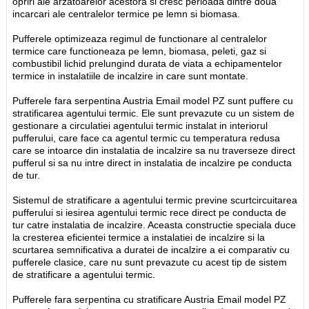
opriri ale arzatoarelor acestora si cresc perioada dintre doua
incarcari ale centralelor termice pe lemn si biomasa.
Pufferele optimizeaza regimul de functionare al centralelor
termice care functioneaza pe lemn, biomasa, peleti, gaz si
combustibil lichid prelungind durata de viata a echipamentelor
termice in instalatiile de incalzire in care sunt montate.
Pufferele fara serpentina Austria Email model PZ sunt puffere cu
stratificarea agentului termic. Ele sunt prevazute cu un sistem de
gestionare a circulatiei agentului termic instalat in interiorul
pufferului, care face ca agentul termic cu temperatura redusa
care se intoarce din instalatia de incalzire sa nu traverseze direct
pufferul si sa nu intre direct in instalatia de incalzire pe conducta
de tur.
Sistemul de stratificare a agentului termic previne scurtcircuitarea
pufferului si iesirea agentului termic rece direct pe conducta de
tur catre instalatia de incalzire. Aceasta constructie speciala duce
la cresterea eficientei termice a instalatiei de incalzire si la
scurtarea semnificativa a duratei de incalzire a ei comparativ cu
pufferele clasice, care nu sunt prevazute cu acest tip de sistem
de stratificare a agentului termic.
Pufferele fara serpentina cu stratificare Austria Email model PZ